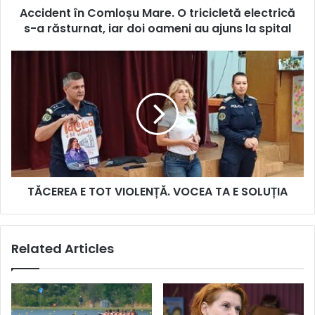
Accident în Comloșu Mare. O tricicletă electrică
răsturnat,
iar
s-a răsturnat, iar doi oameni au ajuns la spital
doi
oameni
TĂCEREA
au
E
ajuns
TOT
la
VIOLENȚĂ.
spital
VOCEA
TA
E
SOLUȚIA
TĂCEREA E TOT VIOLENȚĂ. VOCEA TA E SOLUȚIA
Related Articles