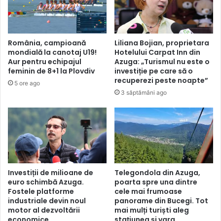
România, campioană
Liliana Bojian, proprietara
mondială la canotaj U19!
Hotelului Carpat Inn din
Aur pentru echipajul
Azuga: „Turismul nu este o
feminin de 8+1 la Plovdiv
investiție pe care să o
recuperezi peste noapte”
5 ore ago
3 săptămâni ago
Telegondola din Azuga,
Investiții de milioane de
poarta spre una dintre
euro schimbă Azuga.
cele mai frumoase
Fostele platforme
panorame din Bucegi. Tot
industriale devin noul
mai mulți turiști aleg
motor al dezvoltării
stațiunea și vara
economice