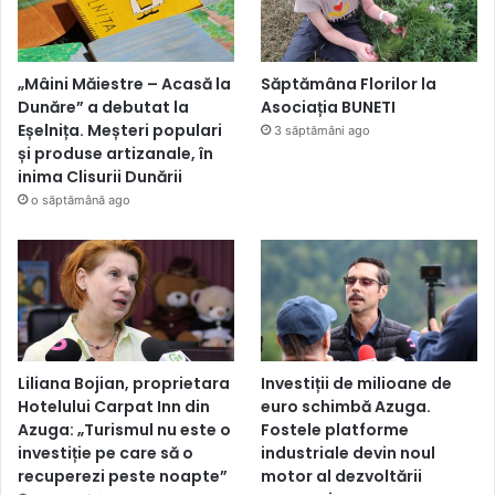
„Mâini Măiestre – Acasă la
Săptămâna Florilor la
Dunăre” a debutat la
Asociația BUNETI
Eșelnița. Meșteri populari
3 săptămâni ago
și produse artizanale, în
inima Clisurii Dunării
o săptămână ago
Liliana Bojian, proprietara
Investiții de milioane de
Hotelului Carpat Inn din
euro schimbă Azuga.
Azuga: „Turismul nu este o
Fostele platforme
investiție pe care să o
industriale devin noul
recuperezi peste noapte”
motor al dezvoltării