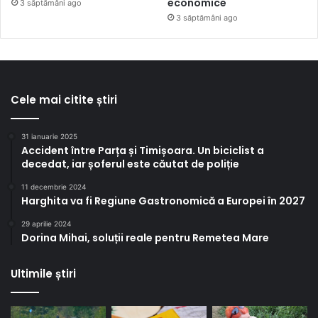
economice
3 săptămâni ago
3 săptămâni ago
Cele mai citite știri
31 ianuarie 2025
Accident între Parța și Timișoara. Un biciclist a
decedat, iar șoferul este căutat de poliție
11 decembrie 2024
Harghita va fi Regiune Gastronomică a Europei în 2027
29 aprilie 2024
Dorina Mihai, soluții reale pentru Remetea Mare
Ultimile știri