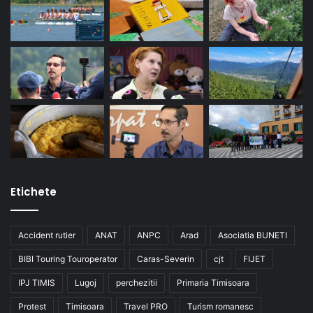
Etichete
Accident rutier
ANAT
ANPC
Arad
Asociatia BUNETI
BIBI Touring Touroperator
Caras-Severin
cjt
FIJET
IPJ TIMIS
Lugoj
perchezitii
Primaria Timisoara
Protest
Timisoara
Travel PRO
Turism romanesc