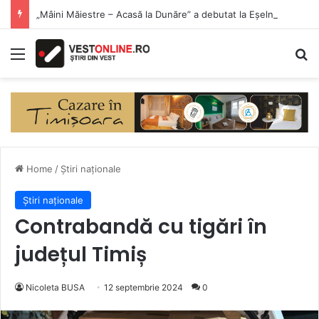
„Mâini Măiestre – Acasă la Dunăre” a debutat la Eșelnița. Meșteri populari și produse artizanale, în inima Clisurii Dunării
Menu
Se
Home
/
Știri naționale
Știri naționale
Contrabandă cu tigări în
județul Timiș
Nicoleta BUSA
12 septembrie 2024
0