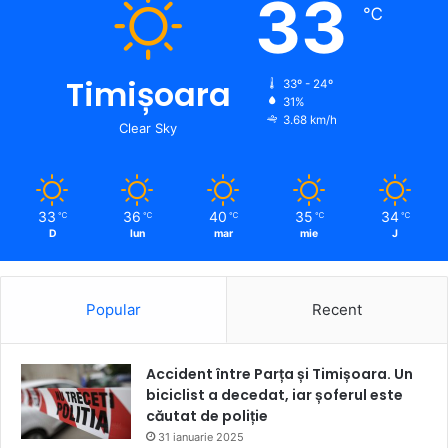
33
℃
Timișoara
33º - 24º
31%
3.68 km/h
Clear Sky
33
36
40
35
34
℃
℃
℃
℃
℃
D
lun
mar
mie
J
Popular
Recent
Accident între Parța și Timișoara. Un
biciclist a decedat, iar șoferul este
căutat de poliție
31 ianuarie 2025