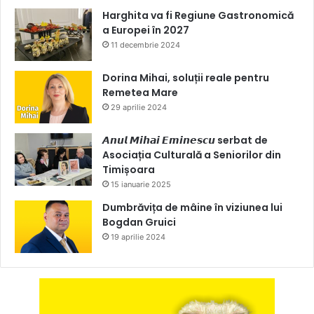
Harghita va fi Regiune Gastronomică
a Europei în 2027
11 decembrie 2024
Dorina Mihai, soluții reale pentru
Remetea Mare
29 aprilie 2024
𝘼𝙣𝙪𝙡 𝙈𝙞𝙝𝙖𝙞 𝙀𝙢𝙞𝙣𝙚𝙨𝙘𝙪 serbat de
Asociația Culturală a Seniorilor din
Timișoara
15 ianuarie 2025
Dumbrăvița de mâine în viziunea lui
Bogdan Gruici
19 aprilie 2024