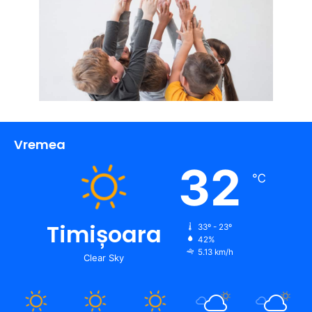
Vremea
32
℃
Timișoara
33º - 23º
42%
5.13 km/h
Clear Sky