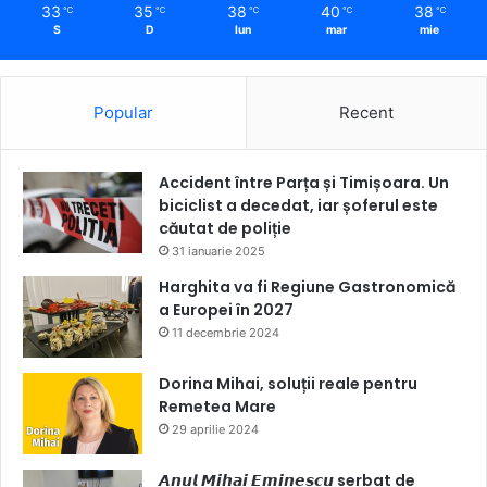
33
35
38
40
38
℃
℃
℃
℃
℃
S
D
lun
mar
mie
Popular
Recent
Accident între Parța și Timișoara. Un
biciclist a decedat, iar șoferul este
căutat de poliție
31 ianuarie 2025
Harghita va fi Regiune Gastronomică
a Europei în 2027
11 decembrie 2024
Dorina Mihai, soluții reale pentru
Remetea Mare
29 aprilie 2024
𝘼𝙣𝙪𝙡 𝙈𝙞𝙝𝙖𝙞 𝙀𝙢𝙞𝙣𝙚𝙨𝙘𝙪 serbat de