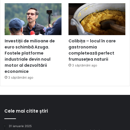
Investiții de milioane de
Colibița – locul în care
euro schimbă Azuga.
gastronomia
Fostele platforme
completează perfect
industriale devin noul
frumusețea naturii
motor al dezvoltării
3 săptămâni ago
economice
3 săptămâni ago
Cele mai citite știri
31 ianuarie 2025