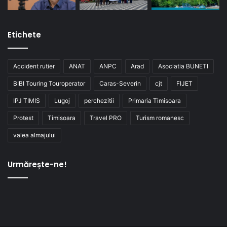
Etichete
Accident rutier
ANAT
ANPC
Arad
Asociatia BUNETI
BIBI Touring Touroperator
Caras-Severin
cjt
FIJET
IPJ TIMIS
Lugoj
perchezitii
Primaria Timisoara
Protest
Timisoara
Travel PRO
Turism romanesc
valea almajului
Urmărește-ne!