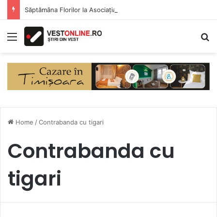
Săptămâna Florilor la Asociația BUNETI
Menu
S
Home
/
Contrabanda cu tigari
Contrabanda cu
tigari