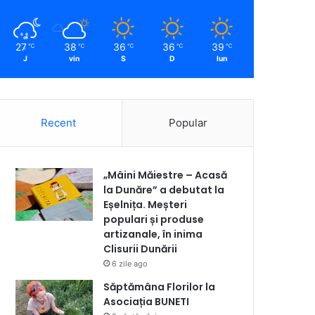
27
38
36
36
39
℃
℃
℃
℃
℃
J
vin
S
D
lun
Recent
Popular
„Mâini Măiestre – Acasă
la Dunăre” a debutat la
Eșelnița. Meșteri
populari și produse
artizanale, în inima
Clisurii Dunării
6 zile ago
Săptămâna Florilor la
Asociația BUNETI