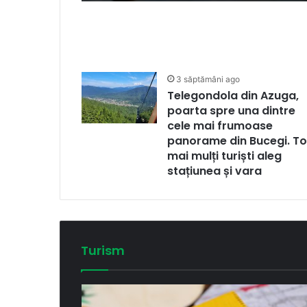
3 săptămâni ago
Telegondola din Azuga,
poarta spre una dintre
cele mai frumoase
panorame din Bucegi. To
mai mulți turiști aleg
stațiunea și vara
Turism