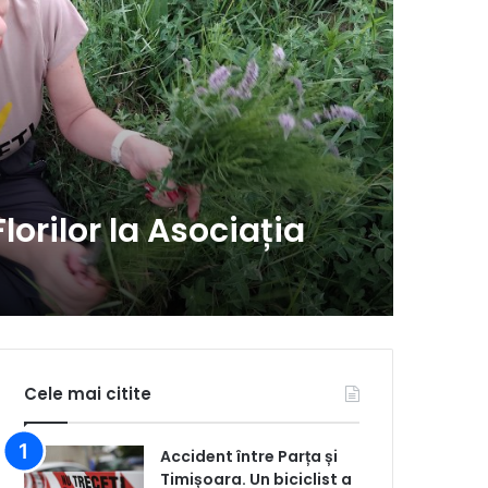
3 săptămâ
Lili
Carp
orilor la Asociația
este
recu
Cele mai citite
Accident între Parța și
Timișoara. Un biciclist a