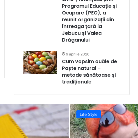
Programul Educație și
Ocupare (PEO), a
reunit organizații din
întreaga țară la
Jebucu și Valea
Drăganului
9 aprilie 2026
Cum vopsim ouăle de
Paște natural –
metode sănătoase și
tradiționale
Life Style