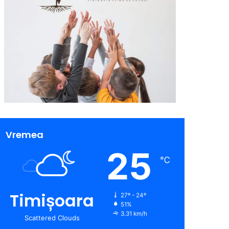
Vremea
25
℃
Timișoara
27º - 24º
51%
3.31 km/h
Scattered Clouds