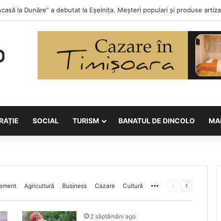
 la Asociația BUNETI
RAȚIE
SOCIAL
TURISM
BANATUL DE DINCOLO
MA
ement
Agricultură
Business
Cazare
Cultură
More
Previous
Next
page
page
2 săptămâni ago