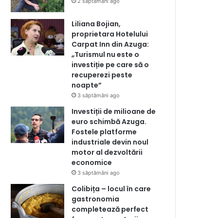
2 săptămâni ago
Liliana Bojian,
proprietara Hotelului
Carpat Inn din Azuga:
„Turismul nu este o
investiție pe care să o
recuperezi peste
noapte”
3 săptămâni ago
Investiții de milioane de
euro schimbă Azuga.
Fostele platforme
industriale devin noul
motor al dezvoltării
economice
3 săptămâni ago
Colibița – locul în care
gastronomia
completează perfect