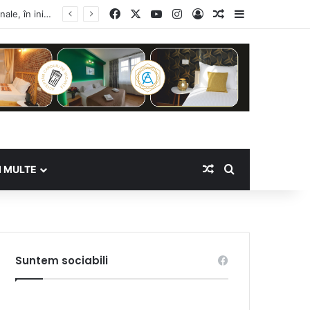
Facebook
X
YouTube
Instagram
Log In
Random Article
Sidebar
Random Article
Search for
I MULTE
Suntem sociabili