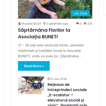
Life Style
Nicoleta BUSA
2 săptămâni ago
0
325
Săptămâna Florilor la
Asociația BUNETI
21 – 26 iulie este dedicată florilor, plantelor
medicinale și tradițiilor locale la Asociația
BUNETI, unde va avea loc „Săptămâna…
Read More »
21 mai 2026
Rețeaua de
întreprinderi sociale
„E-scalator –
elevatorul social și
civic”, finanțată prin