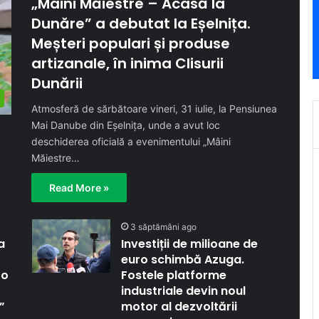
„Mâini Măiestre – Acasă la
Dunăre” a debutat la Eșelnița.
Meșteri populari și produse
artizanale, în inima Clisurii
Dunării
Atmosferă de sărbătoare vineri, 31 iulie, la Pensiunea
Mai Danube din Eșelnița, unde a avut loc
deschiderea oficială a evenimentului „Mâini
Măiestre…
Read More »
3 săptămâni ago
a
Investiții de milioane de
euro schimbă Azuga.
 o
Fostele platforme
industriale devin noul
”
motor al dezvoltării