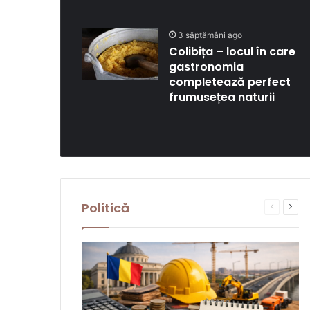
3 săptămâni ago
Colibița – locul în care
gastronomia
completează perfect
frumusețea naturii
Politică
Previous
Next
page
pag