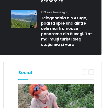
economice
3 săptămâni ago
Telegondola din Azuga,
poarta spre una dintre
cele mai frumoase
panorame din Bucegi. Tot
mai mulți turiști aleg
stațiunea și vara
Social
Previous
Next
e
page
page