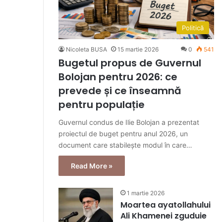
Politică
Nicoleta BUSA
15 martie 2026
0
541
Bugetul propus de Guvernul
Bolojan pentru 2026: ce
prevede și ce înseamnă
pentru populație
Guvernul condus de Ilie Bolojan a prezentat
proiectul de buget pentru anul 2026, un
document care stabilește modul în care…
Read More »
1 martie 2026
Moartea ayatollahului
Ali Khamenei zguduie