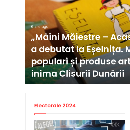
6 zile ago
„Mâini Măiestre – Aca
rme
a debutat la Eșelnița. 
populari și produse art
inima Clisurii Dunării
Electorale 2024