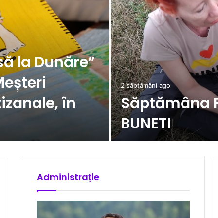
să la Dunăre”
Meșteri
2 săptămâni ago
izanale, în
Săptămâna Fl
BUNETI
Administrație