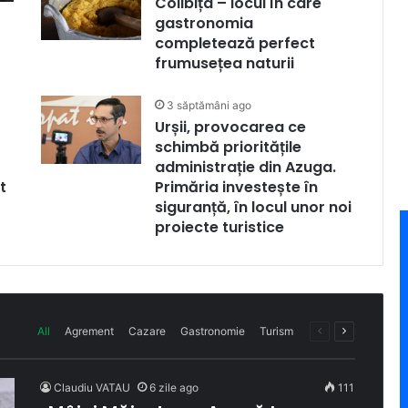
Colibița – locul în care
gastronomia
completează perfect
frumusețea naturii
3 săptămâni ago
Urșii, provocarea ce
schimbă prioritățile
administrație din Azuga.
t
Primăria investește în
siguranță, în locul unor noi
proiecte turistice
All
Agrement
Cazare
Gastronomie
Turism
Previous
Next
page
page
Claudiu VATAU
6 zile ago
111