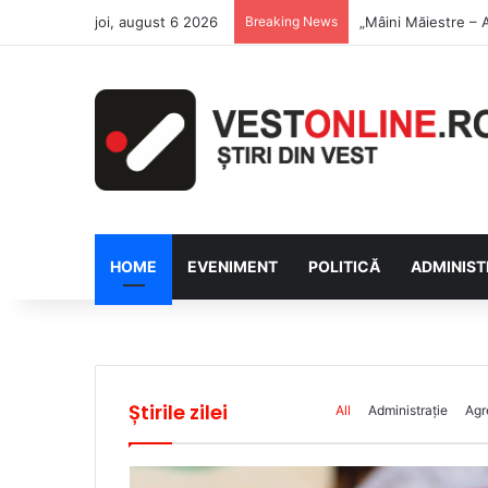
joi, august 6 2026
Breaking News
Săptămâna Florilor
HOME
EVENIMENT
POLITICĂ
ADMINIST
Știrile zilei
All
Administrație
Agr