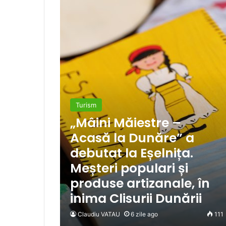
Turism
„Mâini Măiestre –
Acasă la Dunăre” a
debutat la Eșelnița.
Meșteri populari și
produse artizanale, în
inima Clisurii Dunării
Claudiu VATAU
6 zile ago
111