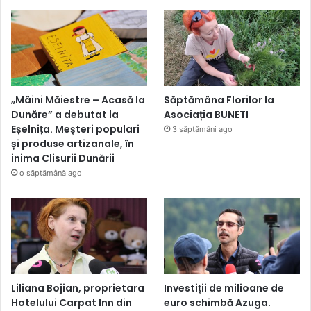
„Mâini Măiestre – Acasă la
Săptămâna Florilor la
Dunăre” a debutat la
Asociația BUNETI
Eșelnița. Meșteri populari
3 săptămâni ago
și produse artizanale, în
inima Clisurii Dunării
o săptămână ago
Liliana Bojian, proprietara
Investiții de milioane de
Hotelului Carpat Inn din
euro schimbă Azuga.