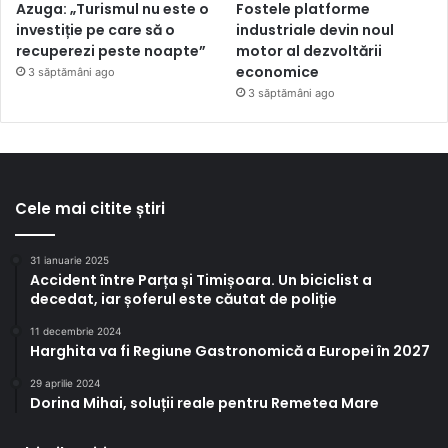
Azuga: „Turismul nu este o
Fostele platforme
investiție pe care să o
industriale devin noul
recuperezi peste noapte”
motor al dezvoltării
economice
3 săptămâni ago
3 săptămâni ago
Cele mai citite știri
31 ianuarie 2025
Accident între Parța și Timișoara. Un biciclist a
decedat, iar șoferul este căutat de poliție
11 decembrie 2024
Harghita va fi Regiune Gastronomică a Europei în 2027
29 aprilie 2024
Dorina Mihai, soluții reale pentru Remetea Mare