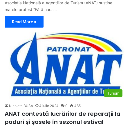
Asociația Națională a Agențiilor de Turism (ANAT) susține
marele protest ”Fără haos…
Read More »
Turism
Nicoleta BUSA
4 iulie 2024
0
485
ANAT contestă lucrărilor de reparații la
poduri și șosele în sezonul estival