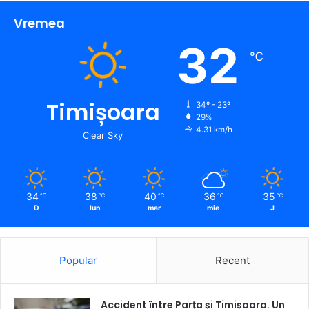
Vremea
32
℃
Timișoara
34º - 23º
29%
4.31 km/h
Clear Sky
34
38
40
36
35
℃
℃
℃
℃
℃
D
lun
mar
mie
J
Popular
Recent
Accident între Parța și Timișoara. Un