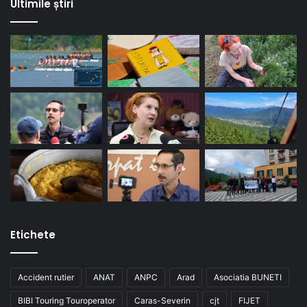
Ultimile știri
Etichete
Accident rutier
ANAT
ANPC
Arad
Asociatia BUNETI
BIBI Touring Touroperator
Caras-Severin
cjt
FIJET