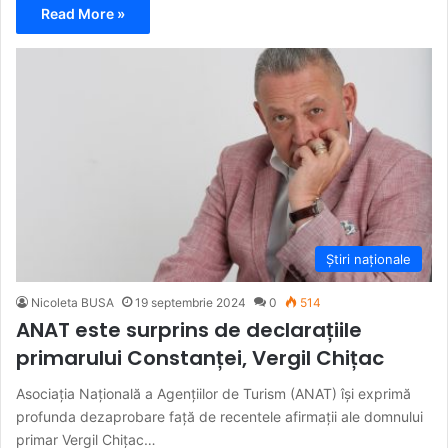
Read More »
Știri naționale
Nicoleta BUSA
19 septembrie 2024
0
514
ANAT este surprins de declarațiile
primarului Constanței, Vergil Chițac
Asociația Națională a Agențiilor de Turism (ANAT) își exprimă
profunda dezaprobare față de recentele afirmații ale domnului
primar Vergil Chițac…