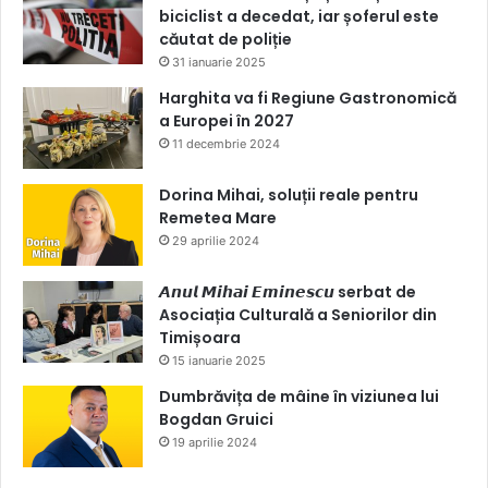
biciclist a decedat, iar șoferul este
căutat de poliție
31 ianuarie 2025
Harghita va fi Regiune Gastronomică
a Europei în 2027
11 decembrie 2024
Dorina Mihai, soluții reale pentru
Remetea Mare
29 aprilie 2024
𝘼𝙣𝙪𝙡 𝙈𝙞𝙝𝙖𝙞 𝙀𝙢𝙞𝙣𝙚𝙨𝙘𝙪 serbat de
Asociația Culturală a Seniorilor din
Timișoara
15 ianuarie 2025
Dumbrăvița de mâine în viziunea lui
Bogdan Gruici
19 aprilie 2024