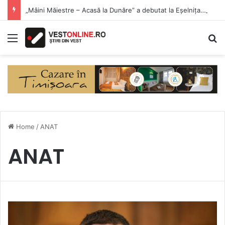
„Mâini Măiestre – Acasă la Dunăre” a debutat la Eșelnița. Meșteri populari și produse artizanale, în inima Clisurii Dunării
Menu
S
Home
/
ANAT
ANAT