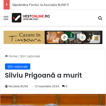
Săptămâna Florilor la Asociația BUNETI
Menu
Se
Home
/
Știri naționale
Știri naționale
Silviu Prigoană a murit
Nicoleta BUSA
12 noiembrie 2024
0