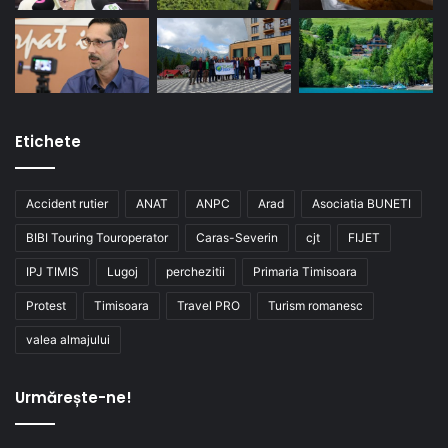
Etichete
Accident rutier
ANAT
ANPC
Arad
Asociatia BUNETI
BIBI Touring Touroperator
Caras-Severin
cjt
FIJET
IPJ TIMIS
Lugoj
perchezitii
Primaria Timisoara
Protest
Timisoara
Travel PRO
Turism romanesc
valea almajului
Urmărește-ne!