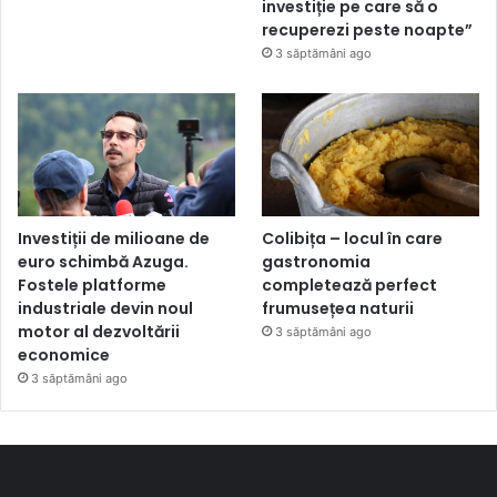
investiție pe care să o
recuperezi peste noapte”
3 săptămâni ago
Investiții de milioane de
Colibița – locul în care
euro schimbă Azuga.
gastronomia
Fostele platforme
completează perfect
industriale devin noul
frumusețea naturii
motor al dezvoltării
3 săptămâni ago
economice
3 săptămâni ago