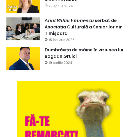
29 aprilie 2024
𝘼𝙣𝙪𝙡 𝙈𝙞𝙝𝙖𝙞 𝙀𝙢𝙞𝙣𝙚𝙨𝙘𝙪 serbat de
Asociația Culturală a Seniorilor din
Timișoara
15 ianuarie 2025
Dumbrăvița de mâine în viziunea lui
Bogdan Gruici
19 aprilie 2024