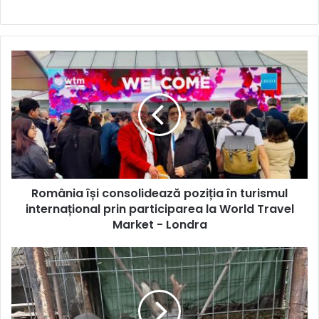
România
își
consolidează
poziția
în
turismul
internațional
prin
participarea
România își consolidează poziția în turismul
la
World
internațional prin participarea la World Travel
Travel
Market - Londra
Market
-
Percheziții
Londra
în
Cenei.
O
persoană