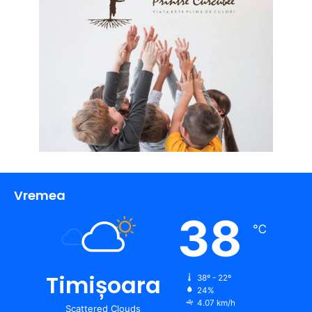
Vremea
38
℃
Timișoara
38º - 22º
24%
4.07 km/h
Scattered Clouds