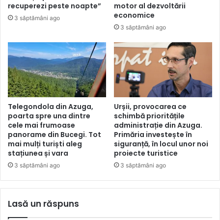
recuperezi peste noapte”
motor al dezvoltării
economice
3 săptămâni ago
3 săptămâni ago
Telegondola din Azuga,
Urșii, provocarea ce
poarta spre una dintre
schimbă prioritățile
cele mai frumoase
administrație din Azuga.
panorame din Bucegi. Tot
Primăria investește în
mai mulți turiști aleg
siguranță, în locul unor noi
stațiunea și vara
proiecte turistice
3 săptămâni ago
3 săptămâni ago
Lasă un răspuns