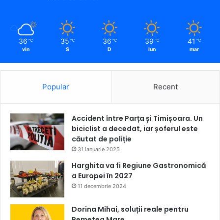
36
35
36
39
41
℃
℃
℃
℃
℃
vin
S
D
lun
mar
Popular
Recent
Accident între Parța și Timișoara. Un
biciclist a decedat, iar șoferul este
căutat de poliție
31 ianuarie 2025
Harghita va fi Regiune Gastronomică
a Europei în 2027
11 decembrie 2024
Dorina Mihai, soluții reale pentru
Remetea Mare