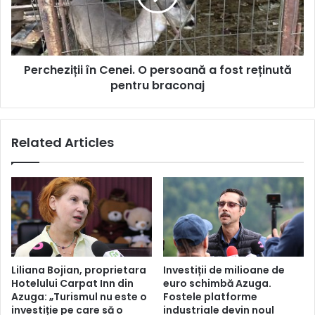
a
fost
reținută
pentru
Percheziții în Cenei. O persoană a fost reținută
braconaj
pentru braconaj
Related Articles
Liliana Bojian, proprietara
Investiții de milioane de
Hotelului Carpat Inn din
euro schimbă Azuga.
Azuga: „Turismul nu este o
Fostele platforme
investiție pe care să o
industriale devin noul