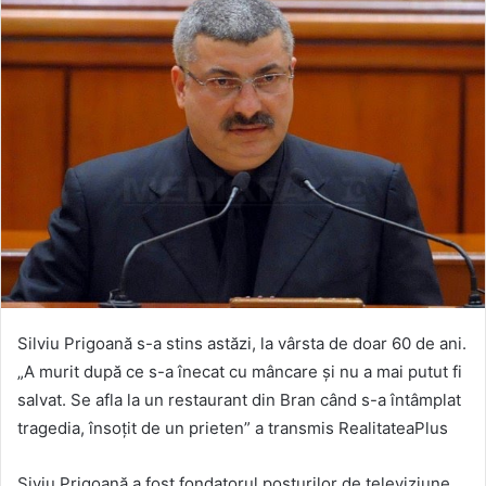
Silviu Prigoană s-a stins astăzi, la vârsta de doar 60 de ani.
„A murit după ce s-a înecat cu mâncare şi nu a mai putut fi
salvat. Se afla la un restaurant din Bran când s-a întâmplat
tragedia, însoţit de un prieten” a transmis RealitateaPlus
Siviu Prigoană a fost fondatorul posturilor de televiziune