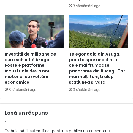
3 săptămâni ago
Telegondola din Azuga,
Investiții de milioane de
poarta spre una dintre
euro schimbă Azuga.
cele mai frumoase
Fostele platforme
panorame din Bucegi. Tot
industriale devin noul
mai mulți turiști aleg
motor al dezvoltării
stațiunea și vara
economice
3 săptămâni ago
3 săptămâni ago
Lasă un răspuns
Trebuie să fii
autentificat
pentru a publica un comentariu.