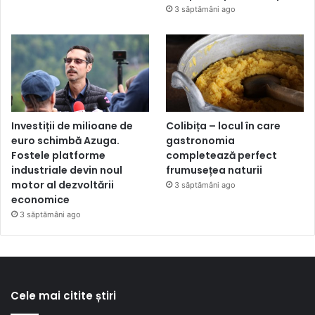
3 săptămâni ago
Investiții de milioane de
Colibița – locul în care
euro schimbă Azuga.
gastronomia
Fostele platforme
completează perfect
industriale devin noul
frumusețea naturii
motor al dezvoltării
3 săptămâni ago
economice
3 săptămâni ago
Cele mai citite știri