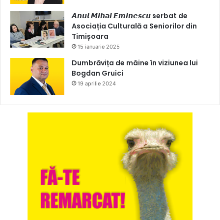
𝘼𝙣𝙪𝙡 𝙈𝙞𝙝𝙖𝙞 𝙀𝙢𝙞𝙣𝙚𝙨𝙘𝙪 serbat de
Asociația Culturală a Seniorilor din
Timișoara
15 ianuarie 2025
Dumbrăvița de mâine în viziunea lui
Bogdan Gruici
19 aprilie 2024