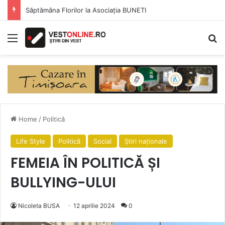
Săptămâna Florilor la Asociația BUNETI
Menu
Se
Home
/
Politică
Life Style
Politică
Social
Știri naționale
FEMEIA ÎN POLITICĂ ȘI
BULLYING-ULUI
Nicoleta BUSA
12 aprilie 2024
0