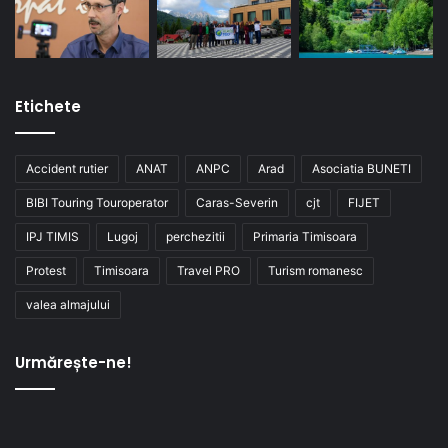
Etichete
Accident rutier
ANAT
ANPC
Arad
Asociatia BUNETI
BIBI Touring Touroperator
Caras-Severin
cjt
FIJET
IPJ TIMIS
Lugoj
perchezitii
Primaria Timisoara
Protest
Timisoara
Travel PRO
Turism romanesc
valea almajului
Urmărește-ne!