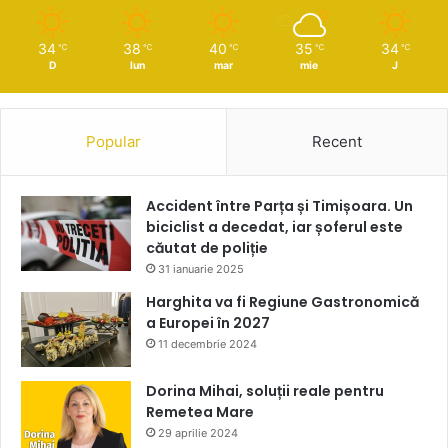
34
38
40
35
34
℃
℃
℃
℃
℃
D
lun
mar
mie
J
Popular
Recent
Accident între Parța și Timișoara. Un
biciclist a decedat, iar șoferul este
căutat de poliție
31 ianuarie 2025
Harghita va fi Regiune Gastronomică
a Europei în 2027
11 decembrie 2024
Dorina Mihai, soluții reale pentru
Remetea Mare
29 aprilie 2024