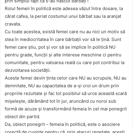
prin simplul fapt că s-au născut bărbați !
Rolul femeii în politică este adesea văzut între dosare, la
cărat cafea, la periat costumul unui bărbat sau la aranjat
cravata.
Cu toate acestea, există femei care nu au nici un motiv să
stea în mediocritatea în care bărbații vor să le țină. Sunt
femei care știu, pot și vor să se implice în politică NU
pentru grade, funcții și alte interese meschine ci pentru
comunitate, pentru valoarea reală cu care pot contribui la
dezvoltarea societății.
Aceste femei devin ținta celor care NU au scrupule, NU au
demnitate, NU au capacitatea de a-și croi un drum prin
propriile rezultate și fac tot posibilul să urce această scară
mișelește, dărâmând tot în jur, aruncând cu noroi sub
formă de acuze și transformând femeia în cel mai ponegrit
obiect din partid.
Da, obiect ponegrit – femeia în politică, este o asociere
corectă de cuvinte pentru că, prin atacuri repetate, acești