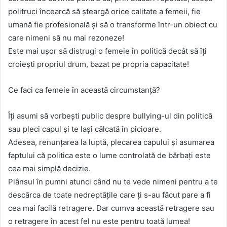
politruci încearcă să șteargă orice calitate a femeii, fie
umană fie profesională și să o transforme într-un obiect cu
care nimeni să nu mai rezoneze!
Este mai ușor să distrugi o femeie în politică decât să îți
croiești propriul drum, bazat pe propria capacitate!
Ce faci ca femeie în această circumstanță?
Îți asumi să vorbești public despre bullying-ul din politică
sau pleci capul și te lași călcată în picioare.
Adesea, renunțarea la luptă, plecarea capului și asumarea
faptului că politica este o lume controlată de bărbați este
cea mai simplă decizie.
Plânsul în pumni atunci când nu te vede nimeni pentru a te
descărca de toate nedreptățile care ți s-au făcut pare a fi
cea mai facilă retragere. Dar cumva această retragere sau
o retragere în acest fel nu este pentru toată lumea!