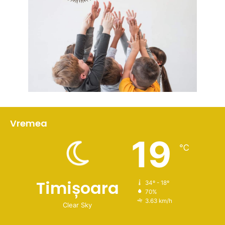
Vremea
19
℃
Timișoara
34º - 18º
70%
3.63 km/h
Clear Sky