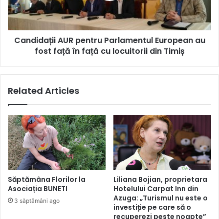
fost
față
în
Candidații AUR pentru Parlamentul European au
față
cu
fost față în față cu locuitorii din Timiș
locuitorii
din
Timiș
Related Articles
Săptămâna Florilor la
Liliana Bojian, proprietara
Asociația BUNETI
Hotelului Carpat Inn din
Azuga: „Turismul nu este o
3 săptămâni ago
investiție pe care să o
recuperezi peste noapte”