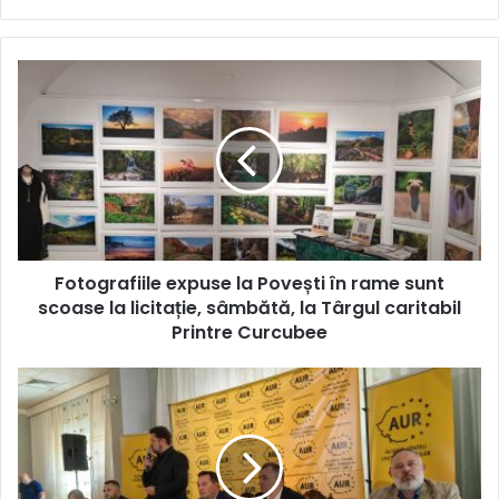
Fotografiile
expuse
la
Povești
în
rame
sunt
scoase
la
Fotografiile expuse la Povești în rame sunt
licitație,
sâmbătă,
scoase la licitație, sâmbătă, la Târgul caritabil
la
Printre Curcubee
Târgul
caritabil
Candidații
Printre
AUR
Curcubee
pentru
Parlamentul
European
au