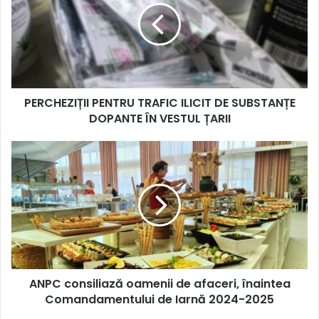
ILICIT
DE
SUBSTANȚE
DOPANTE
ÎN
VESTUL
PERCHEZIȚII PENTRU TRAFIC ILICIT DE SUBSTANȚE
ȚARII
DOPANTE ÎN VESTUL ȚARII
ANPC
consiliază
oamenii
de
afaceri,
înaintea
Comandamentului
de
Iarnă
ANPC consiliază oamenii de afaceri, înaintea
2024-
2025
Comandamentului de Iarnă 2024-2025