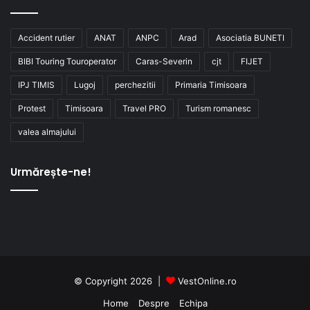
Accident rutier
ANAT
ANPC
Arad
Asociatia BUNETI
BIBI Touring Touroperator
Caras-Severin
cjt
FIJET
IPJ TIMIS
Lugoj
perchezitii
Primaria Timisoara
Protest
Timisoara
Travel PRO
Turism romanesc
valea almajului
Urmărește-ne!
© Copyright 2026 |
VestOnline.ro
Home
Despre
Echipa