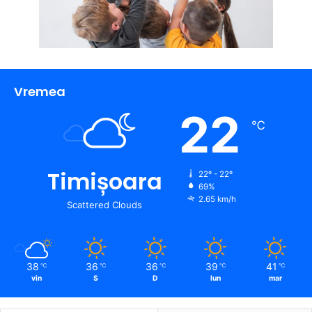
Vremea
22
℃
Timișoara
22º - 22º
69%
2.65 km/h
Scattered Clouds
38
36
36
39
41
℃
℃
℃
℃
℃
vin
S
D
lun
mar