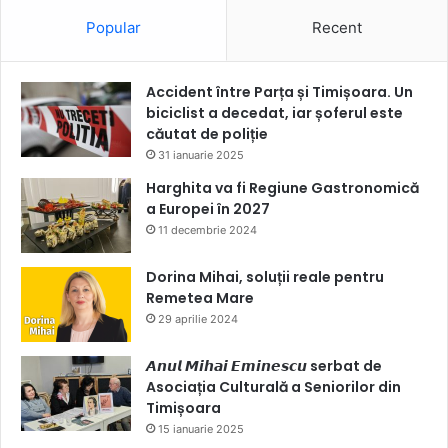
Popular
Recent
Accident între Parța și Timișoara. Un
biciclist a decedat, iar șoferul este
căutat de poliție
31 ianuarie 2025
Harghita va fi Regiune Gastronomică
a Europei în 2027
11 decembrie 2024
Dorina Mihai, soluții reale pentru
Remetea Mare
29 aprilie 2024
𝘼𝙣𝙪𝙡 𝙈𝙞𝙝𝙖𝙞 𝙀𝙢𝙞𝙣𝙚𝙨𝙘𝙪 serbat de
Asociația Culturală a Seniorilor din
Timișoara
15 ianuarie 2025