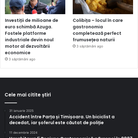
Investiții de milioane de
Colibița – locul în care
euro schimbă Azuga.
gastronomia
Fostele platforme
completează perfect
industriale devin noul
frumusețea naturii
motor al dezvoltării
3 săptămâni ago
economice
3 săptămâni ago
Cele mai citite știri
31 ianuarie 2025
Accident între Parța și Timișoara. Un biciclist a
decedat, iar șoferul este căutat de poliție
11 decembrie 2024