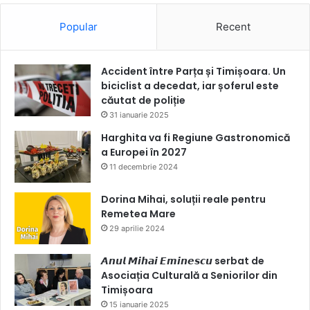
Popular
Recent
Accident între Parța și Timișoara. Un
biciclist a decedat, iar șoferul este
căutat de poliție
31 ianuarie 2025
Harghita va fi Regiune Gastronomică
a Europei în 2027
11 decembrie 2024
Dorina Mihai, soluții reale pentru
Remetea Mare
29 aprilie 2024
𝘼𝙣𝙪𝙡 𝙈𝙞𝙝𝙖𝙞 𝙀𝙢𝙞𝙣𝙚𝙨𝙘𝙪 serbat de
Asociația Culturală a Seniorilor din
Timișoara
15 ianuarie 2025