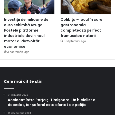
Investiții de milioane de
Colibița – locul în care
euro schimbă Azuga.
gastronomia
Fostele platforme
completează perfect
industriale devin noul
frumusețea naturii
motor al dezvoltării
3 săptămâni ago
economice
3 săptămâni ago
Cele mai citite știri
31 ianuarie 2025
Accident între Parța și Timișoara. Un biciclist a
decedat, iar șoferul este căutat de poliție
11 decembrie 2024