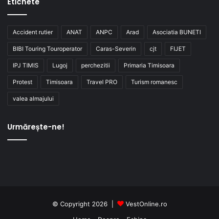
Etichete
Accident rutier
ANAT
ANPC
Arad
Asociatia BUNETI
BIBI Touring Touroperator
Caras-Severin
cjt
FIJET
IPJ TIMIS
Lugoj
perchezitii
Primaria Timisoara
Protest
Timisoara
Travel PRO
Turism romanesc
valea almajului
Urmărește-ne!
© Copyright 2026 |
VestOnline.ro