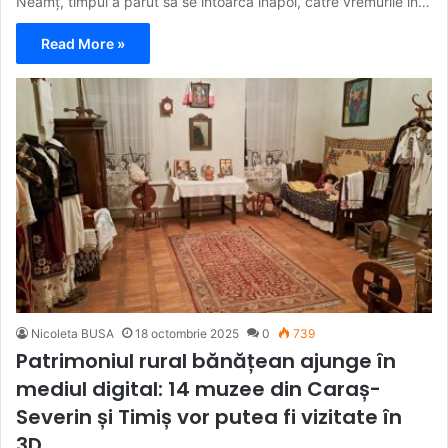
Neamț, timpul a părut să se întoarcă înapoi, către vremurile în…
Read More »
Nicoleta BUSA
18 octombrie 2025
0
739
Patrimoniul rural bănățean ajunge în
mediul digital: 14 muzee din Caraș-
Severin și Timiș vor putea fi vizitate în
3D