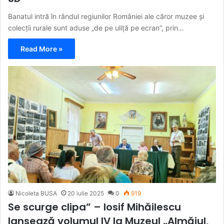
Banatul intră în rândul regiunilor României ale căror muzee și
colecții rurale sunt aduse „de pe uliță pe ecran”, prin…
Read More »
Nicoleta BUSA
20 iulie 2025
0
919
Se scurge clipa” – Iosif Mihăilescu
lansează volumul IV la Muzeul „Almăjul,