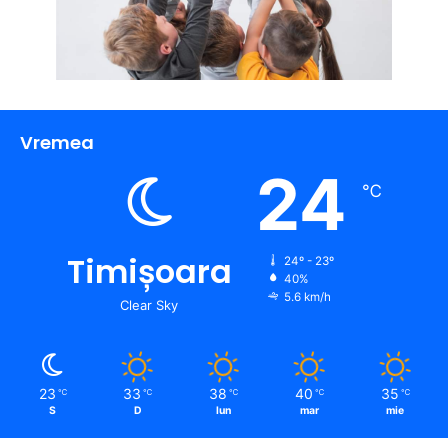
Vremea
24
℃
Timișoara
24º - 23º
40%
5.6 km/h
Clear Sky
23
33
38
40
35
℃
℃
℃
℃
℃
S
D
lun
mar
mie