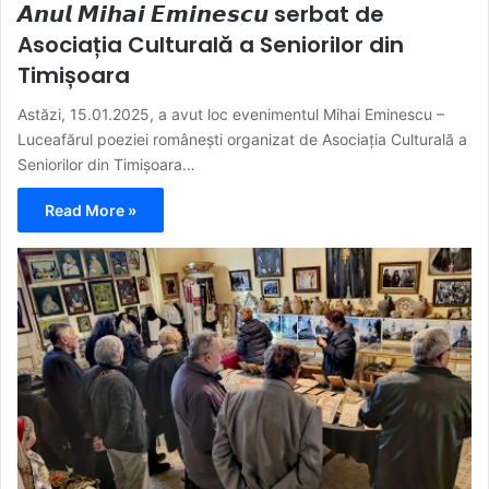
𝘼𝙣𝙪𝙡 𝙈𝙞𝙝𝙖𝙞 𝙀𝙢𝙞𝙣𝙚𝙨𝙘𝙪 serbat de
Asociația Culturală a Seniorilor din
Timișoara
Astăzi, 15.01.2025, a avut loc evenimentul Mihai Eminescu –
Luceafărul poeziei românești organizat de Asociația Culturală a
Seniorilor din Timișoara…
Read More »