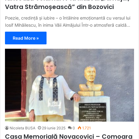
Vatra Strămoșească” din Bozovici
Poezie, credință și iubire – o întâlnire emoționantă cu versul lui
Iosif Mihăilescu, în inima Văii Almăjului Într-o atmosferă caldă…
Read More »
Nicoleta BUSA
29 iunie 2025
0
1.721
Casa Memorială Novacovici – Comoara