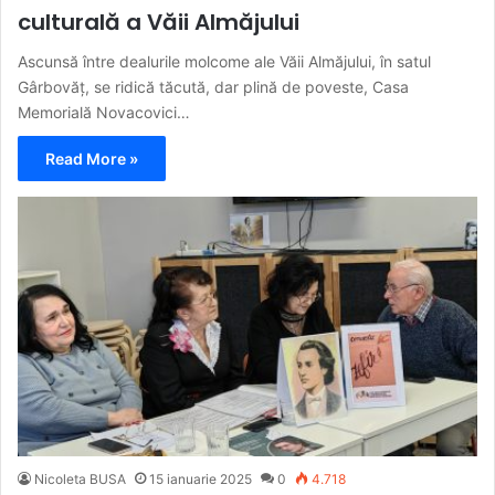
culturală a Văii Almăjului
Ascunsă între dealurile molcome ale Văii Almăjului, în satul
Gârbovăț, se ridică tăcută, dar plină de poveste, Casa
Memorială Novacovici…
Read More »
Nicoleta BUSA
15 ianuarie 2025
0
4.718