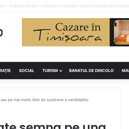
orilor la Asociația BUNETI
RAȚIE
SOCIAL
TURISM
BANATUL DE DINCOLO
MA
au pe mai multe liste de susținere a candidaților
ate semna pe una