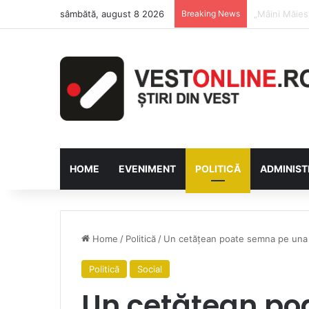
sâmbătă, august 8 2026
Breaking News
Săptămâna Fl
HOME
EVENIMENT
POLITICĂ
ADMINIST
Home
/
Politică
/
Un cetățean poate semna pe una s
Politică
Social
Un cetățean po