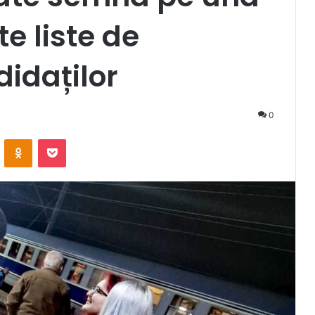
e liste de
didaților
0
VKontakte
Odnoklassniki
Pocket