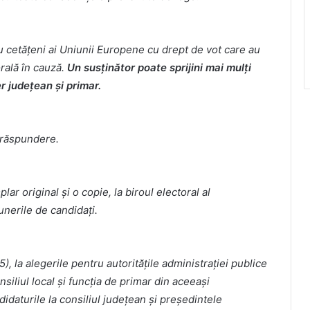
au cetăţeni ai Uniunii Europene cu drept de vot care au
orală în cauză.
Un susţinător poate sprijini mai mulţi
er judeţean şi primar.
a răspundere.
ar original şi o copie, la biroul electoral al
nerile de candidaţi.
5), la alegerile pentru autorităţile administraţiei publice
siliul local şi funcţia de primar din aceeaşi
idaturile la consiliul judeţean şi preşedintele