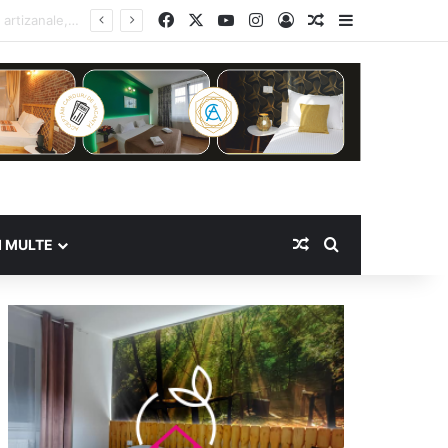
Facebook
X
YouTube
Instagram
Log In
Random Article
Sidebar
Random Article
Search for
I MULTE