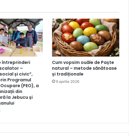
Dunării
 întreprinderi
Cum vopsim ouăle de Paște
-scalator –
natural – metode sănătoase
social și civic”,
și tradiționale
prin Programul
9 aprilie 2026
i Ocupare (PEO), a
nizații din
ră la Jebucu și
anului
6