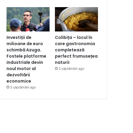
Investiții de
Colibița – locul în
milioane de euro
care gastronomia
schimbă Azuga.
completează
Fostele platforme
perfect frumusețea
industriale devin
naturii
noul motor al
3 săptămâni ago
dezvoltării
economice
3 săptămâni ago