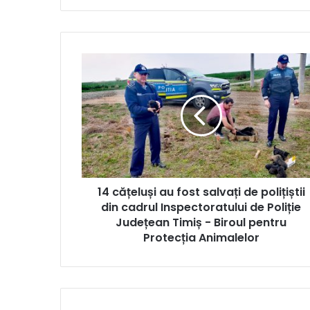
14
cățeluși
au
fost
salvați
de
polițiștii
din
cadrul
14 cățeluși au fost salvați de polițiștii
Inspectoratului
de
din cadrul Inspectoratului de Poliție
Poliție
Județean Timiș - Biroul pentru
Județean
Protecția Animalelor
Timiș
-
Biroul
pentru
Protecția