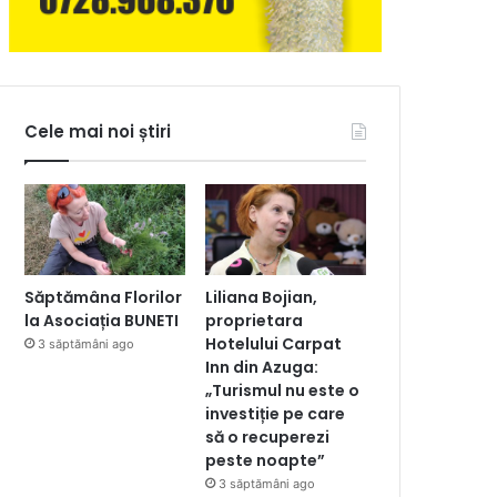
Cele mai noi știri
Săptămâna Florilor
Liliana Bojian,
la Asociația BUNETI
proprietara
Hotelului Carpat
3 săptămâni ago
Inn din Azuga:
„Turismul nu este o
investiție pe care
să o recuperezi
peste noapte”
3 săptămâni ago