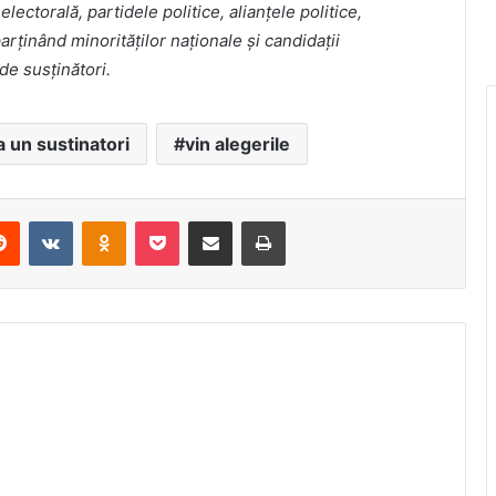
lectorală, partidele politice, alianţele politice,
parţinând minorităţilor naţionale şi candidaţii
de susţinători.
 un sustinatori
vin alegerile
erest
Reddit
VKontakte
Odnoklassniki
Pocket
Share via Email
Print