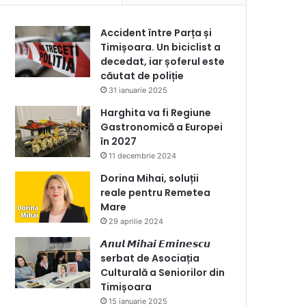
Accident între Parța și
Timișoara. Un biciclist a
decedat, iar șoferul este
căutat de poliție
31 ianuarie 2025
Harghita va fi Regiune
Gastronomică a Europei
în 2027
11 decembrie 2024
Dorina Mihai, soluții
reale pentru Remetea
Mare
29 aprilie 2024
𝘼𝙣𝙪𝙡 𝙈𝙞𝙝𝙖𝙞 𝙀𝙢𝙞𝙣𝙚𝙨𝙘𝙪
serbat de Asociația
Culturală a Seniorilor din
Timișoara
15 ianuarie 2025