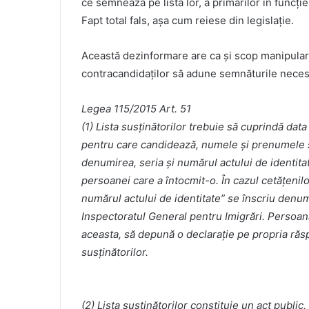
ce semnează pe lista lor, a primarilor în funcție
Fapt total fals, așa cum reiese din legislație.
Această dezinformare are ca și scop manipular
contracandidaților să adune semnăturile necesa
Legea 115/2015 Art. 51
(1) Lista susţinătorilor trebuie să cuprindă dat
pentru care candidează, numele şi prenumele su
denumirea, seria şi numărul actului de identi
persoanei care a întocmit-o. În cazul cetăţenil
numărul actului de identitate” se înscriu denu
Inspectoratul General pentru Imigrări. Persoana
aceasta, să depună o declaraţie pe propria răs
susţinătorilor.
(2) Lista susţinătorilor constituie un act publi