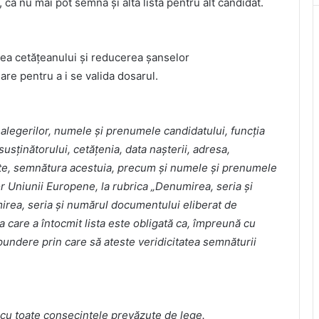
, că nu mai pot semna și altă listă pentru alt candidat.
ea cetățeanului și reducerea șanselor
re pentru a i se valida dosarul.
a alegerilor, numele şi prenumele candidatului, funcţia
sţinătorului, cetăţenia, data naşterii, adresa,
tate, semnătura acestuia, precum şi numele şi prenumele
or Uniunii Europene, la rubrica „Denumirea, seria şi
mirea, seria şi numărul documentului eliberat de
 care a întocmit lista este obligată ca, împreună cu
pundere prin care să ateste veridicitatea semnăturii
c, cu toate consecinţele prevăzute de lege.