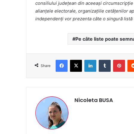
consiliului judeţean din aceeaşi circumscripţie e
alianţele electorale, organizaţiile cetăţenilor a
independenţi vor prezenta câte o singură listă 
Pe câte liste poate semna
Facebook
X
LinkedIn
Tumblr
Pint
Share
Nicoleta BUSA