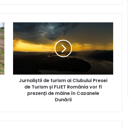
Jurnaliștii
de
turism
ai
Clubului
Presei
de
Turism
și
Jurnaliștii de turism ai Clubului Presei
FIJET
România
de Turism și FIJET România vor fi
vor
prezenți de mâine în Cazanele
fi
Dunării
prezenți
de
mâine
în
Cazanele