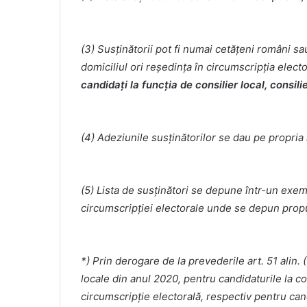
(3) Susţinătorii pot fi numai cetăţeni români s
domiciliul ori reşedinţa în circumscripţia elect
candidaţi la funcţia de consilier local, consili
(4) Adeziunile susţinătorilor se dau pe propri
(5) Lista de susţinători se depune într-un exempl
circumscripţiei electorale unde se depun propu
*) Prin derogare de la prevederile art. 51 alin. (
locale din anul 2020, pentru candidaturile la con
circumscripţie electorală, respectiv pentru cand