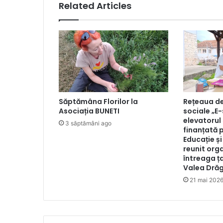
Related Articles
Animalelor
Săptămâna Florilor la
Rețeaua de
Asociația BUNETI
sociale „E
elevatorul 
3 săptămâni ago
finanțată 
Educație ș
reunit orga
întreaga ța
Valea Drăg
21 mai 202