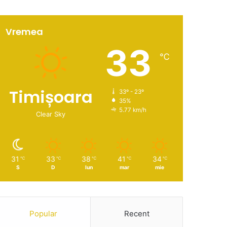
Vremea
33
℃
Timișoara
33º - 23º
35%
5.77 km/h
Clear Sky
31
33
38
41
34
℃
℃
℃
℃
℃
S
D
lun
mar
mie
Popular
Recent