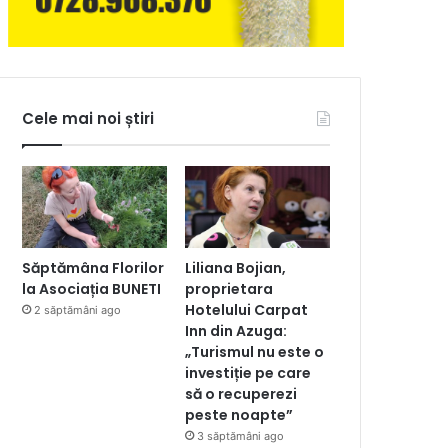
Cele mai noi știri
Săptămâna Florilor
Liliana Bojian,
la Asociația BUNETI
proprietara
Hotelului Carpat
2 săptămâni ago
Inn din Azuga:
„Turismul nu este o
investiție pe care
să o recuperezi
peste noapte”
3 săptămâni ago