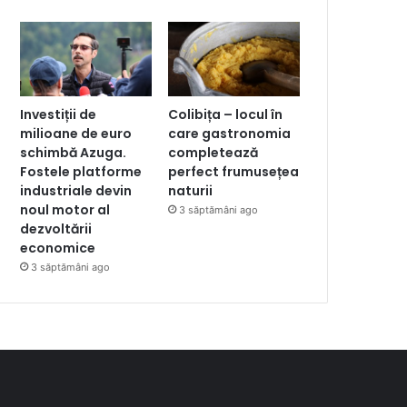
Investiții de
Colibița – locul în
milioane de euro
care gastronomia
schimbă Azuga.
completează
Fostele platforme
perfect frumusețea
industriale devin
naturii
noul motor al
3 săptămâni ago
dezvoltării
economice
3 săptămâni ago