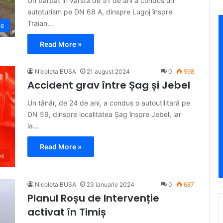
Un bărbat în vârstă de 51 de ani a condus un
autoturism pe DN 68 A, dinspre Lugoj înspre
Traian…
le
Read More »
Nicoleta BUSA
21 august 2024
0
598
Accident grav între Șag și Jebel
Un tânăr, de 24 de ani, a condus o autoutilitară pe
DN 59, dinspre localitatea Șag înspre Jebel, iar
la…
Read More »
nt
Nicoleta BUSA
23 ianuarie 2024
0
687
Planul Roșu de Intervenție
activat în Timiș