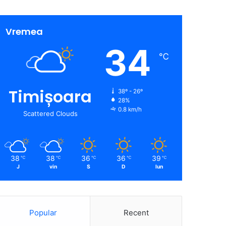
Vremea
34
℃
Timișoara
38º - 26º
28%
0.8 km/h
Scattered Clouds
38
38
36
36
39
℃
℃
℃
℃
℃
J
vin
S
D
lun
Popular
Recent