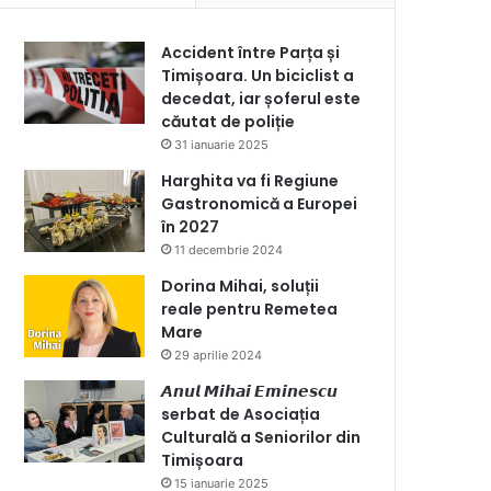
Accident între Parța și
Timișoara. Un biciclist a
decedat, iar șoferul este
căutat de poliție
31 ianuarie 2025
Harghita va fi Regiune
Gastronomică a Europei
în 2027
11 decembrie 2024
Dorina Mihai, soluții
reale pentru Remetea
Mare
29 aprilie 2024
𝘼𝙣𝙪𝙡 𝙈𝙞𝙝𝙖𝙞 𝙀𝙢𝙞𝙣𝙚𝙨𝙘𝙪
serbat de Asociația
Culturală a Seniorilor din
Timișoara
15 ianuarie 2025