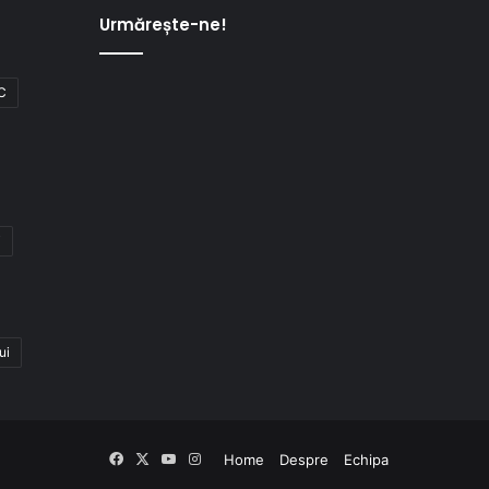
Urmărește-ne!
C
i
ui
Facebook
X
YouTube
Instagram
Home
Despre
Echipa