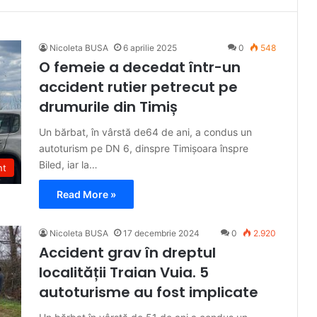
Nicoleta BUSA
6 aprilie 2025
0
548
O femeie a decedat într-un
accident rutier petrecut pe
drumurile din Timiș
Un bărbat, în vârstă de64 de ani, a condus un
autoturism pe DN 6, dinspre Timișoara înspre
Biled, iar la…
nt
Read More »
Nicoleta BUSA
17 decembrie 2024
0
2.920
Accident grav în dreptul
localității Traian Vuia. 5
autoturisme au fost implicate