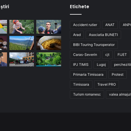
știri
Etichete
Accident rutier
ANAT
ANP
Arad
Asociatia BUNETI
BIBI Touring Touroperator
Caras-Severin
cjt
FIJET
IPJ TIMIS
Lugoj
percheziti
Primaria Timisoara
Protest
Timisoara
Travel PRO
Turism romanesc
valea almajul