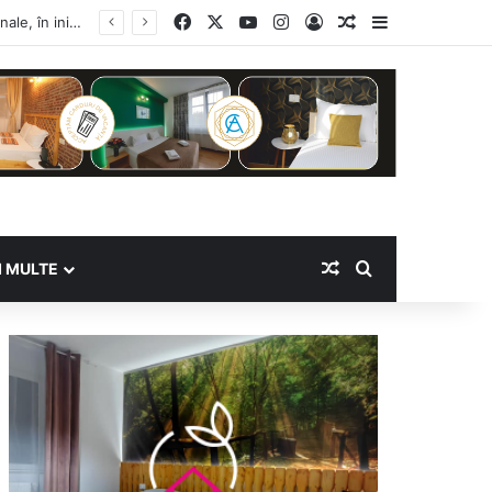
Facebook
X
YouTube
Instagram
Log In
Random Article
Sidebar
Random Article
Search for
I MULTE