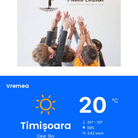
Vremea
20
℃
Timișoara
34º - 20º
69%
3.62 km/h
Clear Sky