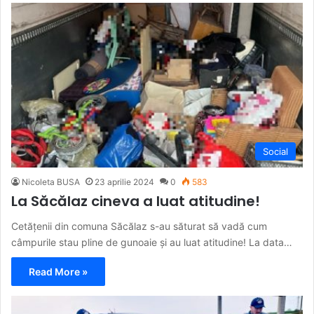
Social
Nicoleta BUSA
23 aprilie 2024
0
583
La Săcălaz cineva a luat atitudine!
Cetățenii din comuna Săcălaz s-au săturat să vadă cum
câmpurile stau pline de gunoaie și au luat atitudine! La data…
Read More »