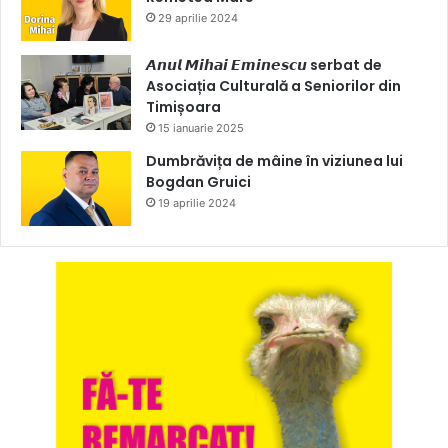
29 aprilie 2024
𝘼𝙣𝙪𝙡 𝙈𝙞𝙝𝙖𝙞 𝙀𝙢𝙞𝙣𝙚𝙨𝙘𝙪 serbat de
Asociația Culturală a Seniorilor din
Timișoara
15 ianuarie 2025
Dumbrăvița de mâine în viziunea lui
Bogdan Gruici
19 aprilie 2024