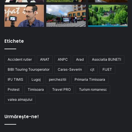
Etichete
Accident rutier
ANAT
ANPC
Arad
Asociatia BUNETI
BIBI Touring Touroperator
Caras-Severin
cjt
FIJET
IPJ TIMIS
Lugoj
perchezitii
Primaria Timisoara
Protest
Timisoara
Travel PRO
Turism romanesc
valea almajului
Urmărește-ne!