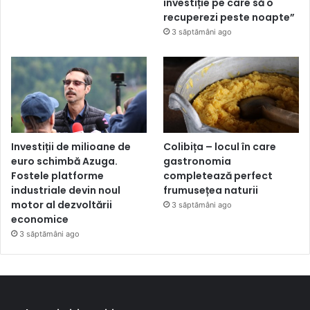
investiție pe care să o
recuperezi peste noapte”
3 săptămâni ago
Investiții de milioane de
Colibița – locul în care
euro schimbă Azuga.
gastronomia
Fostele platforme
completează perfect
industriale devin noul
frumusețea naturii
motor al dezvoltării
3 săptămâni ago
economice
3 săptămâni ago