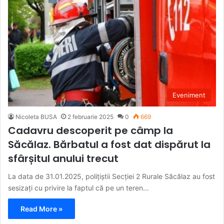
Eveniment
Nicoleta BUSA
2 februarie 2025
0
669
Cadavru descoperit pe câmp la
Săcălaz. Bărbatul a fost dat dispărut la
sfârșitul anului trecut
La data de 31.01.2025, polițiștii Secției 2 Rurale Săcălaz au fost
sesizați cu privire la faptul că pe un teren…
Read More »