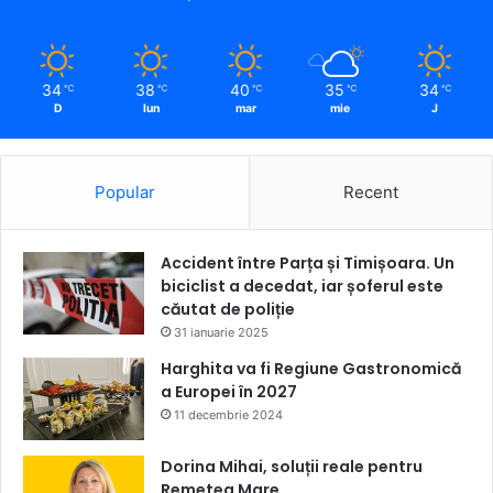
34
38
40
35
34
℃
℃
℃
℃
℃
D
lun
mar
mie
J
Popular
Recent
Accident între Parța și Timișoara. Un
biciclist a decedat, iar șoferul este
căutat de poliție
31 ianuarie 2025
Harghita va fi Regiune Gastronomică
a Europei în 2027
11 decembrie 2024
Dorina Mihai, soluții reale pentru
Remetea Mare