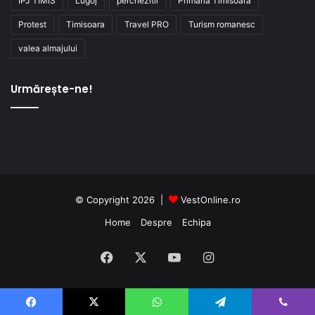
IPJ TIMIS
Lugoj
perchezitii
Primaria Timisoara
Protest
Timisoara
Travel PRO
Turism romanesc
valea almajului
Urmărește-ne!
© Copyright 2026 |
VestOnline.ro
Home
Despre
Echipa
Facebook
X
YouTube
Instagram