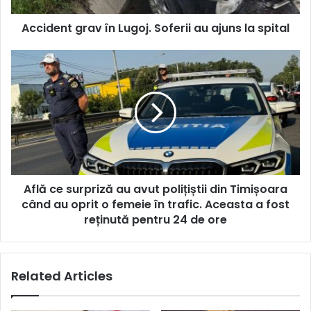
spital
Accident grav în Lugoj. Soferii au ajuns la spital
Află
ce
surpriză
au
avut
polițiștii
din
Timișoara
când
Află ce surpriză au avut polițiștii din Timișoara
au
oprit
când au oprit o femeie în trafic. Aceasta a fost
o
reținută pentru 24 de ore
femeie
în
trafic.
Related Articles
Aceasta
a
fost