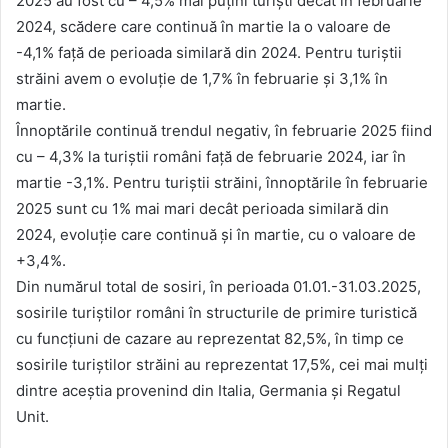
2025 au fost cu – 4,5% mai puțini turiști decât în februarie
2024, scădere care continuă în martie la o valoare de
-4,1% față de perioada similară din 2024. Pentru turiștii
străini avem o evoluție de 1,7% în februarie și 3,1% în
martie.
Înnoptările continuă trendul negativ, în februarie 2025 fiind
cu – 4,3% la turiștii români față de februarie 2024, iar în
martie -3,1%. Pentru turiștii străini, înnoptările în februarie
2025 sunt cu 1% mai mari decât perioada similară din
2024, evoluție care continuă și în martie, cu o valoare de
+3,4%.
Din numărul total de sosiri, în perioada 01.01.-31.03.2025,
sosirile turiştilor români în structurile de primire turistică
cu funcţiuni de cazare au reprezentat 82,5%, în timp ce
sosirile turiştilor străini au reprezentat 17,5%, cei mai mulți
dintre aceștia provenind din Italia, Germania și Regatul
Unit.