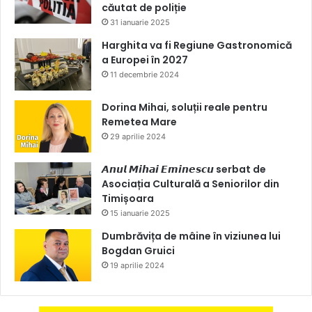
căutat de poliție
31 ianuarie 2025
Harghita va fi Regiune Gastronomică
a Europei în 2027
11 decembrie 2024
Dorina Mihai, soluții reale pentru
Remetea Mare
29 aprilie 2024
𝘼𝙣𝙪𝙡 𝙈𝙞𝙝𝙖𝙞 𝙀𝙢𝙞𝙣𝙚𝙨𝙘𝙪 serbat de
Asociația Culturală a Seniorilor din
Timișoara
15 ianuarie 2025
Dumbrăvița de mâine în viziunea lui
Bogdan Gruici
19 aprilie 2024