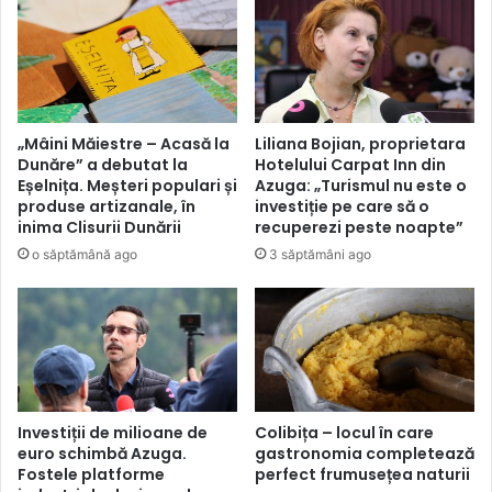
reținută
pentru
24
de
ore
„Mâini Măiestre – Acasă la
Liliana Bojian, proprietara
Dunăre” a debutat la
Hotelului Carpat Inn din
Eșelnița. Meșteri populari și
Azuga: „Turismul nu este o
produse artizanale, în
investiție pe care să o
inima Clisurii Dunării
recuperezi peste noapte”
o săptămână ago
3 săptămâni ago
Investiții de milioane de
Colibița – locul în care
euro schimbă Azuga.
gastronomia completează
Fostele platforme
perfect frumusețea naturii