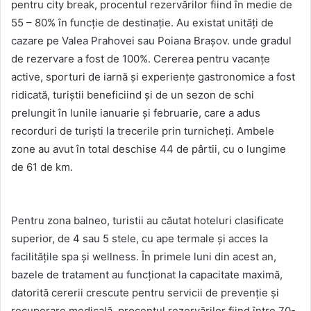
pentru city break, procentul rezervărilor fiind în medie de
55 – 80% în funcție de destinație. Au existat unități de
cazare pe Valea Prahovei sau Poiana Brașov. unde gradul
de rezervare a fost de 100%. Cererea pentru vacanțe
active, sporturi de iarnă și experiențe gastronomice a fost
ridicată, turiștii beneficiind și de un sezon de schi
prelungit în lunile ianuarie și februarie, care a adus
recorduri de turiști la trecerile prin turnicheți. Ambele
zone au avut în total deschise 44 de pârtii, cu o lungime
de 61 de km.
Pentru zona balneo, turistii au căutat hoteluri clasificate
superior, de 4 sau 5 stele, cu ape termale și acces la
facilitățile spa și wellness. În primele luni din acest an,
bazele de tratament au funcționat la capacitate maximă,
datorită cererii crescute pentru servicii de prevenție și
recuperare medicală, procentul rezervărilor fiind între 70-