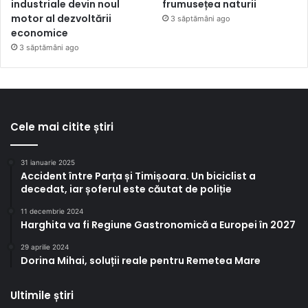
industriale devin noul
frumusețea naturii
motor al dezvoltării
3 săptămâni ago
economice
3 săptămâni ago
Cele mai citite știri
31 ianuarie 2025
Accident între Parța și Timișoara. Un biciclist a
decedat, iar șoferul este căutat de poliție
11 decembrie 2024
Harghita va fi Regiune Gastronomică a Europei în 2027
29 aprilie 2024
Dorina Mihai, soluții reale pentru Remetea Mare
Ultimile știri