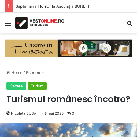
Săptămâna Florilor la Asociația BUNETI
Menu
Se
Home
/
Economie
Cazare
Turism
Turismul românesc încotro?
Nicoleta BUSA
8 mai 2025
0