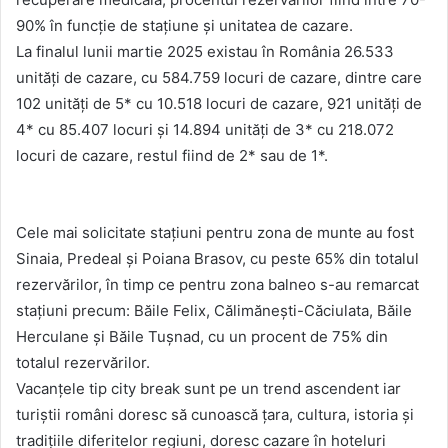
90% în funcție de stațiune și unitatea de cazare.
La finalul lunii martie 2025 existau în România 26.533
unități de cazare, cu 584.759 locuri de cazare, dintre care
102 unități de 5* cu 10.518 locuri de cazare, 921 unități de
4* cu 85.407 locuri și 14.894 unități de 3* cu 218.072
locuri de cazare, restul fiind de 2* sau de 1*.
Cele mai solicitate stațiuni pentru zona de munte au fost
Sinaia, Predeal și Poiana Brasov, cu peste 65% din totalul
rezervărilor, în timp ce pentru zona balneo s-au remarcat
stațiuni precum: Băile Felix, Călimănești-Căciulata, Băile
Herculane și Băile Tușnad, cu un procent de 75% din
totalul rezervărilor.
Vacanțele tip city break sunt pe un trend ascendent iar
turiștii români doresc să cunoască țara, cultura, istoria și
tradițiile diferitelor regiuni, doresc cazare în hoteluri