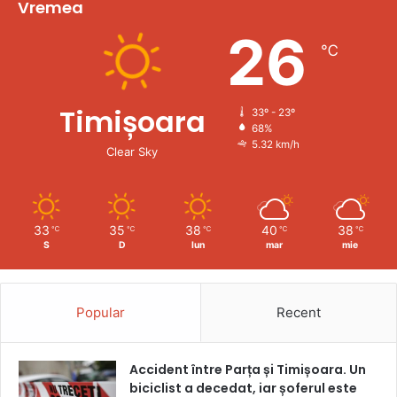
Vremea
26
℃
Timișoara
33º - 23º
68%
5.32 km/h
Clear Sky
33
35
38
40
38
℃
℃
℃
℃
℃
S
D
lun
mar
mie
Popular
Recent
Accident între Parța și Timișoara. Un
biciclist a decedat, iar șoferul este