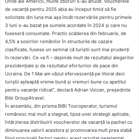
Unite ale Americii, multe zboruri s-au anulat. Voucherele
de vacanță pentru 2025 abia au început timid să fie
solicitate din luna mai așa încât rezervările pentru primele
3 luni s-au bazat pe sumele acordate în 2024 și care nu
fuseseră consumate. Practic scăderea din februarie, de
4,5% a sosirilor românilor în structurile de cazare
clasificate, fusese un semnal că turiștii sunt mai prudenți
în rezervări. Ce va fi – depinde mult de rezultatul alegerilor
prezidențiale și de rezultatul eforturilor de pace din
Ucraina. De 1 Mai am văzut efervescență pe litoral deci
turiștii așteaptă vreme bună și vremuri bune cu apetitul
pentru vacanțe ridicat”, declară Adrian Voican, președinte
Bibi Group4travel.
În ansamblu, din prisma BIBI Touroperator, turismul
românesc mai mult a stagnat, lipsa unei strategii aplicate,
întârzierea distribuirii voucherelor de vacanță la pachet cu
diminuarea valorii acestora și promovarea mult prea slabă
fiind principalii factori pentru acest rezultat neașteptat.