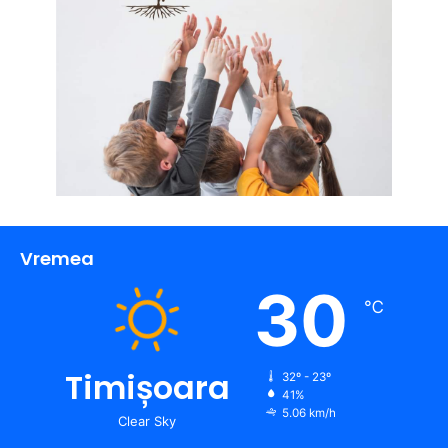
Vremea
30
℃
Timișoara
32º - 23º
41%
5.06 km/h
Clear Sky