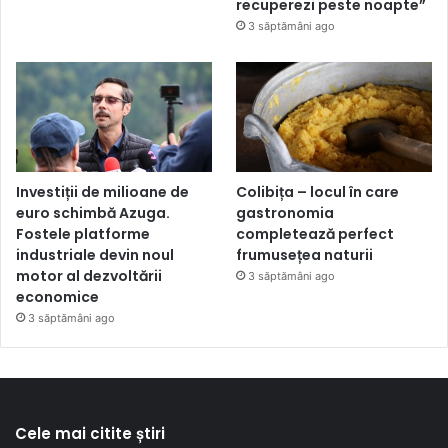
recuperezi peste noapte”
3 săptămâni ago
Investiții de milioane de
Colibița – locul în care
euro schimbă Azuga.
gastronomia
Fostele platforme
completează perfect
industriale devin noul
frumusețea naturii
motor al dezvoltării
3 săptămâni ago
economice
3 săptămâni ago
Cele mai citite știri