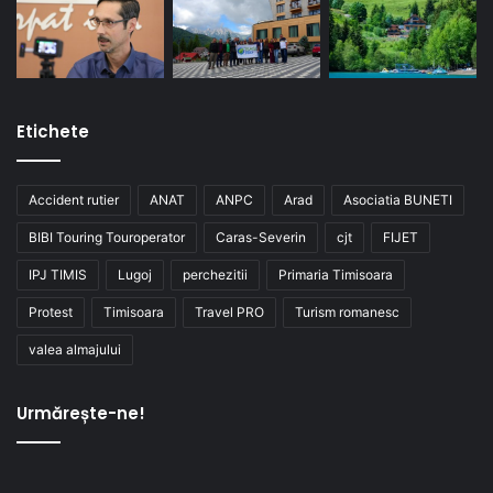
Etichete
Accident rutier
ANAT
ANPC
Arad
Asociatia BUNETI
BIBI Touring Touroperator
Caras-Severin
cjt
FIJET
IPJ TIMIS
Lugoj
perchezitii
Primaria Timisoara
Protest
Timisoara
Travel PRO
Turism romanesc
valea almajului
Urmărește-ne!