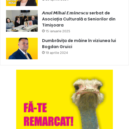
𝘼𝙣𝙪𝙡 𝙈𝙞𝙝𝙖𝙞 𝙀𝙢𝙞𝙣𝙚𝙨𝙘𝙪 serbat de
Asociația Culturală a Seniorilor din
Timișoara
15 ianuarie 2025
Dumbrăvița de mâine în viziunea lui
Bogdan Gruici
19 aprilie 2024