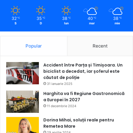
32
35
38
40
38
℃
℃
℃
℃
℃
S
D
lun
mar
mie
Popular
Recent
Accident între Parța și Timișoara. Un
biciclist a decedat, iar șoferul este
căutat de poliție
31 ianuarie 2025
Harghita va fi Regiune Gastronomică
a Europei în 2027
11 decembrie 2024
Dorina Mihai, soluții reale pentru
Remetea Mare
29 aprilie 2024