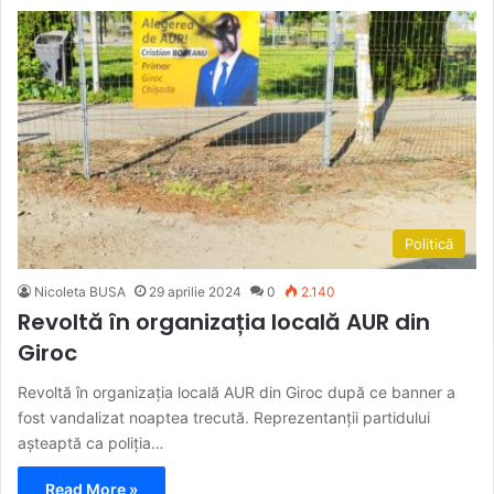
Politică
Nicoleta BUSA
29 aprilie 2024
0
2.140
Revoltă în organizația locală AUR din
Giroc
Revoltă în organizația locală AUR din Giroc după ce banner a
fost vandalizat noaptea trecută. Reprezentanții partidului
așteaptă ca poliția…
Read More »