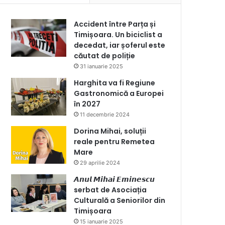
Accident între Parța și
Timișoara. Un biciclist a
decedat, iar șoferul este
căutat de poliție
31 ianuarie 2025
Harghita va fi Regiune
Gastronomică a Europei
în 2027
11 decembrie 2024
Dorina Mihai, soluții
reale pentru Remetea
Mare
29 aprilie 2024
𝘼𝙣𝙪𝙡 𝙈𝙞𝙝𝙖𝙞 𝙀𝙢𝙞𝙣𝙚𝙨𝙘𝙪
serbat de Asociația
Culturală a Seniorilor din
Timișoara
15 ianuarie 2025