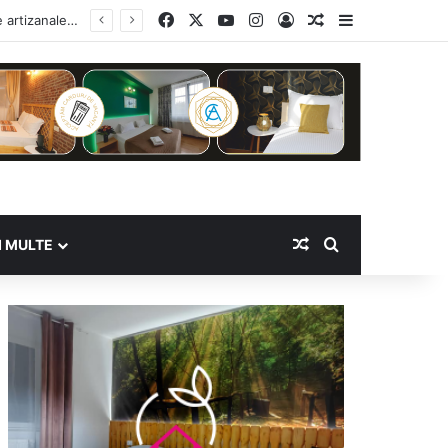
Facebook
X
YouTube
Instagram
Log In
Random Article
Sidebar
Random Article
Search for
I MULTE