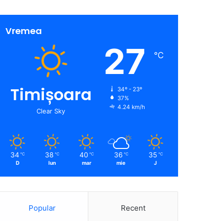
Vremea
27
℃
Timișoara
34º - 23º
37%
4.24 km/h
Clear Sky
34
38
40
36
35
℃
℃
℃
℃
℃
D
lun
mar
mie
J
Popular
Recent