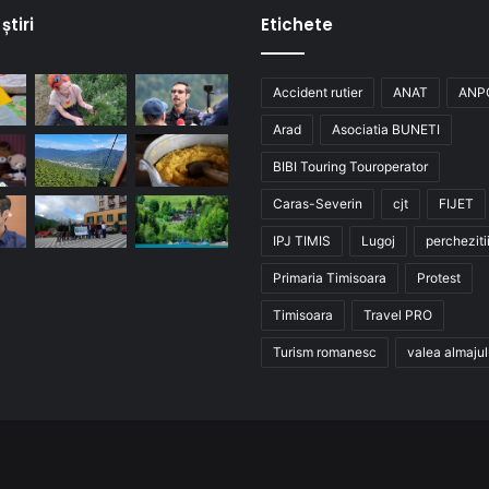
știri
Etichete
Accident rutier
ANAT
ANP
Arad
Asociatia BUNETI
BIBI Touring Touroperator
Caras-Severin
cjt
FIJET
IPJ TIMIS
Lugoj
percheziti
Primaria Timisoara
Protest
Timisoara
Travel PRO
Turism romanesc
valea almajul