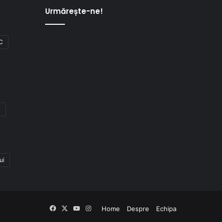
Urmărește-ne!
C
i
ui
Facebook
X
YouTube
Instagram
Home
Despre
Echipa