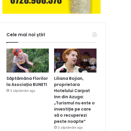
Cele mai noi știri
Săptămâna Florilor
Liliana Bojian,
la Asociația BUNETI
proprietara
Hotelului Carpat
3 săptămâni ago
Inn din Azuga:
„Turismul nu este o
investiție pe care
să o recuperezi
peste noapte”
3 săptămâni ago