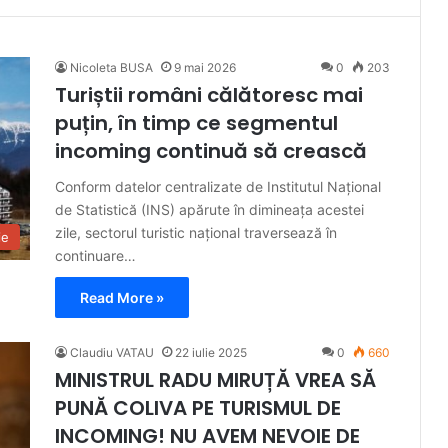
Nicoleta BUSA
9 mai 2026
0
203
Turiștii români călătoresc mai
puțin, în timp ce segmentul
incoming continuă să crească
Conform datelor centralizate de Institutul Național
de Statistică (INS) apărute în dimineața acestei
zile, sectorul turistic național traversează în
ie
continuare…
Read More »
Claudiu VATAU
22 iulie 2025
0
660
MINISTRUL RADU MIRUȚĂ VREA SĂ
PUNĂ COLIVA PE TURISMUL DE
INCOMING! NU AVEM NEVOIE DE