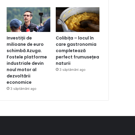
Investiții de
Colibița – locul în
milioane de euro
care gastronomia
schimbă Azuga.
completează
Fostele platforme
perfect frumusețea
industriale devin
naturii
noul motor al
3 săptămâni ago
dezvoltării
economice
3 săptămâni ago