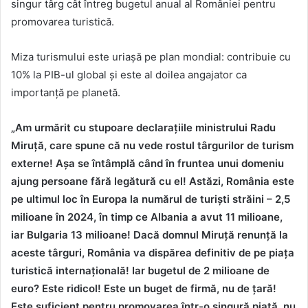
singur târg cât întreg bugetul anual al României pentru
promovarea turistică.
Miza turismului este uriașă pe plan mondial: contribuie cu
10% la PIB-ul global și este al doilea angajator ca
importanță pe planetă.
„Am urmărit cu stupoare declarațiile ministrului Radu
Miruță, care spune că nu vede rostul târgurilor de turism
externe! Așa se întâmplă când în fruntea unui domeniu
ajung persoane fără legătură cu el! Astăzi, România este
pe ultimul loc în Europa la numărul de turiști străini – 2,5
milioane în 2024, în timp ce Albania a avut 11 milioane,
iar Bulgaria 13 milioane! Dacă domnul Miruță renunță la
aceste târguri, România va dispărea definitiv de pe piața
turistică internațională! Iar bugetul de 2 milioane de
euro? Este ridicol! Este un buget de firmă, nu de țară!
Este suficient pentru promovarea într-o singură piață, nu