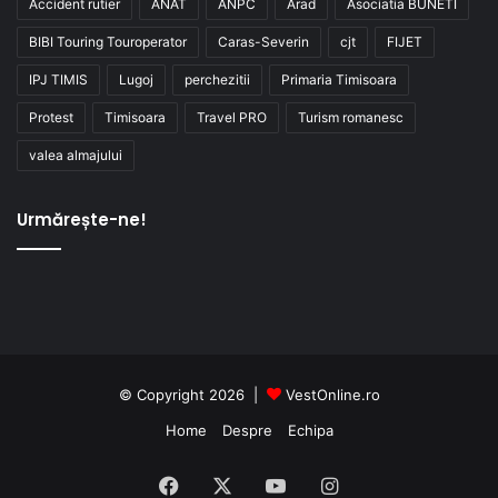
Accident rutier
ANAT
ANPC
Arad
Asociatia BUNETI
BIBI Touring Touroperator
Caras-Severin
cjt
FIJET
IPJ TIMIS
Lugoj
perchezitii
Primaria Timisoara
Protest
Timisoara
Travel PRO
Turism romanesc
valea almajului
Urmărește-ne!
© Copyright 2026 |
VestOnline.ro
Home
Despre
Echipa
Facebook
X
YouTube
Instagram