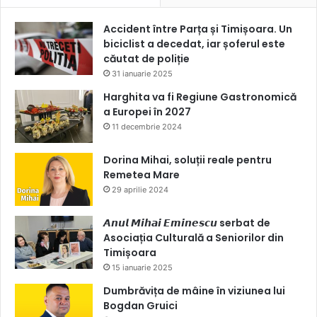
Accident între Parța și Timișoara. Un
biciclist a decedat, iar șoferul este
căutat de poliție
31 ianuarie 2025
Harghita va fi Regiune Gastronomică
a Europei în 2027
11 decembrie 2024
Dorina Mihai, soluții reale pentru
Remetea Mare
29 aprilie 2024
𝘼𝙣𝙪𝙡 𝙈𝙞𝙝𝙖𝙞 𝙀𝙢𝙞𝙣𝙚𝙨𝙘𝙪 serbat de
Asociația Culturală a Seniorilor din
Timișoara
15 ianuarie 2025
Dumbrăvița de mâine în viziunea lui
Bogdan Gruici