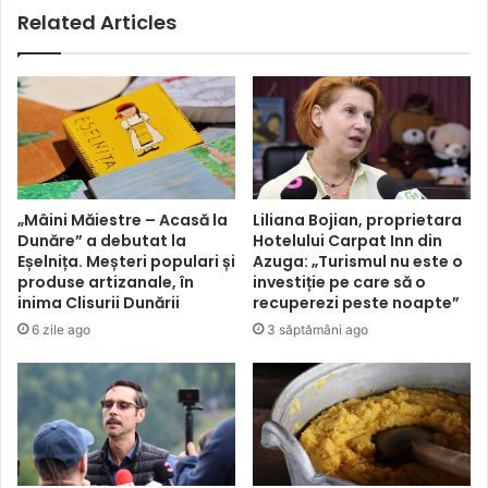
Related Articles
dispariția
„Mâini Măiestre – Acasă la
Liliana Bojian, proprietara
Dunăre” a debutat la
Hotelului Carpat Inn din
Eșelnița. Meșteri populari și
Azuga: „Turismul nu este o
produse artizanale, în
investiție pe care să o
inima Clisurii Dunării
recuperezi peste noapte”
6 zile ago
3 săptămâni ago