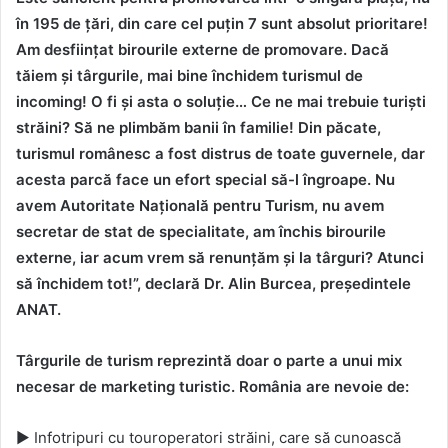
în 195 de țări, din care cel puțin 7 sunt absolut prioritare!
Am desființat birourile externe de promovare. Dacă
tăiem și târgurile, mai bine închidem turismul de
incoming! O fi și asta o soluție… Ce ne mai trebuie turiști
străini? Să ne plimbăm banii în familie! Din păcate,
turismul românesc a fost distrus de toate guvernele, dar
acesta parcă face un efort special să-l îngroape. Nu
avem Autoritate Națională pentru Turism, nu avem
secretar de stat de specialitate, am închis birourile
externe, iar acum vrem să renunțăm și la târguri? Atunci
să închidem tot!”, declară Dr. Alin Burcea, președintele
ANAT.
Târgurile de turism reprezintă doar o parte a unui mix
necesar de marketing turistic. România are nevoie de:
► Infotripuri cu touroperatori străini, care să cunoască