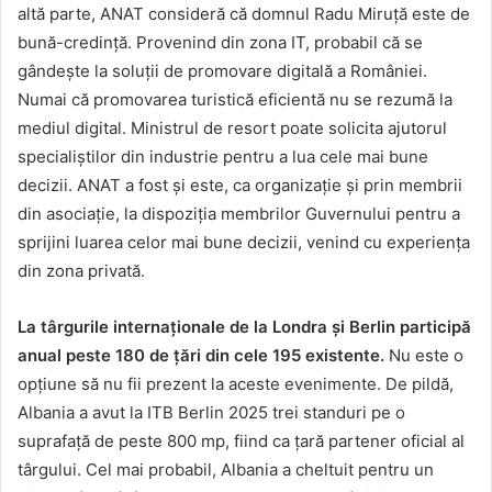
altă parte, ANAT consideră că domnul Radu Miruță este de
bună-credință. Provenind din zona IT, probabil că se
gândește la soluții de promovare digitală a României.
Numai că promovarea turistică eficientă nu se rezumă la
mediul digital. Ministrul de resort poate solicita ajutorul
specialiștilor din industrie pentru a lua cele mai bune
decizii. ANAT a fost și este, ca organizație și prin membrii
din asociație, la dispoziția membrilor Guvernului pentru a
sprijini luarea celor mai bune decizii, venind cu experiența
din zona privată.
La târgurile internaționale de la Londra și Berlin participă
anual peste 180 de țări din cele 195 existente.
Nu este o
opțiune să nu fii prezent la aceste evenimente. De pildă,
Albania a avut la ITB Berlin 2025 trei standuri pe o
suprafață de peste 800 mp, fiind ca țară partener oficial al
târgului. Cel mai probabil, Albania a cheltuit pentru un