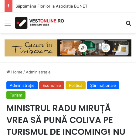
Săptămâna Florilor la Asociația BUNETI
Menu
Se
Home
/
Administrație
Administrație
Economie
Politică
Știri naționale
Turism
MINISTRUL RADU MIRUȚĂ
VREA SĂ PUNĂ COLIVA PE
TURISMUL DE INCOMING! NU