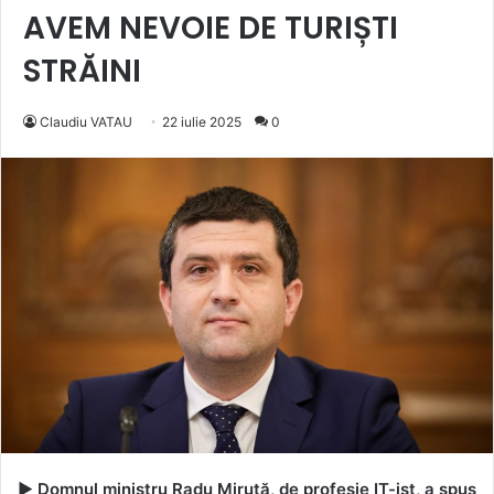
AVEM NEVOIE DE TURIȘTI
STRĂINI
Claudiu VATAU
22 iulie 2025
0
►
Domnul ministru Radu Miruță, de profesie IT-ist, a spus