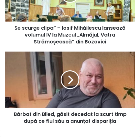
Mihăilescu
lansează
volumul
IV
Se scurge clipa” – Iosif Mihăilescu lansează
la
Muzeul
volumul IV la Muzeul „Almăjul, Vatra
„Almăjul,
Strămoșească” din Bozovici
Vatra
Strămoșească”
Bărbat
din
din
Bozovici
Biled,
găsit
decedat
la
scurt
timp
după
Bărbat din Biled, găsit decedat la scurt timp
ce
fiul
după ce fiul său a anunțat dispariția
său
a
anunțat