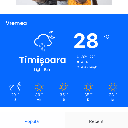
Vremea
28
℃
Timișoara
29º - 27º
43%
4.47 km/h
Light Rain
29
39
35
35
38
℃
℃
℃
℃
℃
J
vin
S
D
lun
Popular
Recent