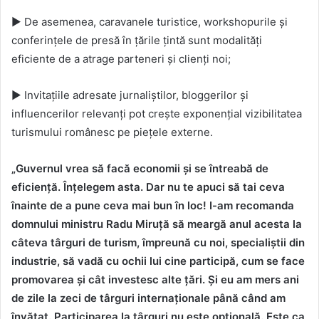
► De asemenea, caravanele turistice, workshopurile și
conferințele de presă în țările țintă sunt modalități
eficiente de a atrage parteneri și clienți noi;
► Invitațiile adresate jurnaliștilor, bloggerilor și
influencerilor relevanți pot crește exponențial vizibilitatea
turismului românesc pe piețele externe.
„Guvernul vrea să facă economii și se întreabă de
eficiență. Înțelegem asta. Dar nu te apuci să tai ceva
înainte de a pune ceva mai bun în loc! I-am recomanda
domnului ministru Radu Miruță să meargă anul acesta la
câteva târguri de turism, împreună cu noi, specialiștii din
industrie, să vadă cu ochii lui cine participă, cum se face
promovarea și cât investesc alte țări.
Și eu am mers ani
de zile la zeci de târguri internaționale până când am
învățat.
Participarea la târguri nu este opțională. Este ca