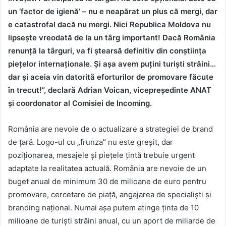
un ‘factor de igienă’ – nu e neapărat un plus că mergi, dar
e catastrofal dacă nu mergi. Nici Republica Moldova nu
lipsește vreodată de la un târg important! Dacă România
renunță la târguri, va fi ștearsă definitiv din conștiința
piețelor internaționale. Și așa avem puțini turiști străini…
dar și aceia vin datorită eforturilor de promovare făcute
în trecut!”, declară Adrian Voican, vicepreședinte ANAT
și coordonator al Comisiei de Incoming.
România are nevoie de o actualizare a strategiei de brand
de țară. Logo-ul cu „frunza” nu este greșit, dar
poziționarea, mesajele și piețele țintă trebuie urgent
adaptate la realitatea actuală. România are nevoie de un
buget anual de minimum 30 de milioane de euro pentru
promovare, cercetare de piață, angajarea de specialiști și
branding național. Numai așa putem atinge ținta de 10
milioane de turiști străini anual, cu un aport de miliarde de