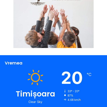
Vremea
20
℃
Timișoara
33º - 20º
87%
4.68 km/h
Clear Sky