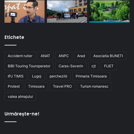
Etichete
Accident rutier
ANAT
ANPC
Arad
Asociatia BUNETI
BIBI Touring Touroperator
Caras-Severin
cjt
FIJET
IPJ TIMIS
Lugoj
perchezitii
Primaria Timisoara
Protest
Timisoara
Travel PRO
Turism romanesc
valea almajului
Urmărește-ne!