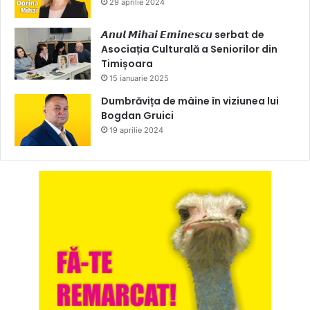
29 aprilie 2024
𝘼𝙣𝙪𝙡 𝙈𝙞𝙝𝙖𝙞 𝙀𝙢𝙞𝙣𝙚𝙨𝙘𝙪 serbat de
Asociația Culturală a Seniorilor din
Timișoara
15 ianuarie 2025
Dumbrăvița de mâine în viziunea lui
Bogdan Gruici
19 aprilie 2024