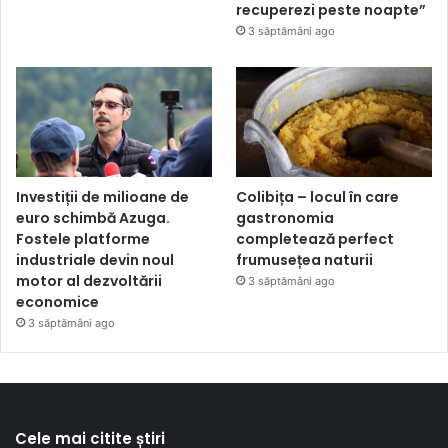
recuperezi peste noapte”
3 săptămâni ago
Investiții de milioane de
Colibița – locul în care
euro schimbă Azuga.
gastronomia
Fostele platforme
completează perfect
industriale devin noul
frumusețea naturii
motor al dezvoltării
3 săptămâni ago
economice
3 săptămâni ago
Cele mai citite știri