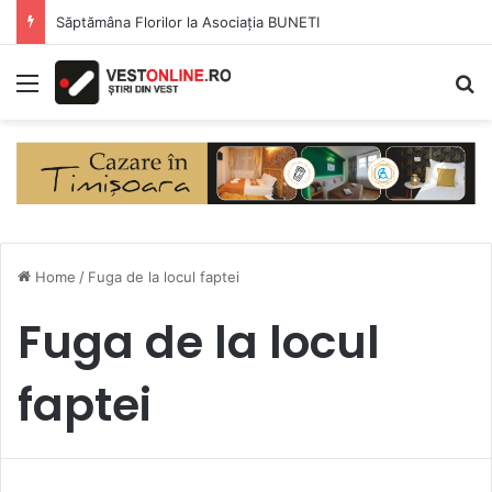
Săptămâna Florilor la Asociația BUNETI
Menu
S
Home
/
Fuga de la locul faptei
Fuga de la locul
faptei