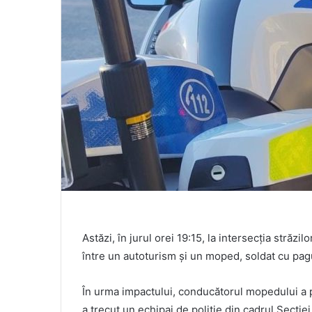
Astăzi, în jurul orei 19:15, la intersecția străz
între un autoturism și un moped, soldat cu pag
În urma impactului, conducătorul mopedului a p
a trecut un echipaj de poliție din cadrul Secție