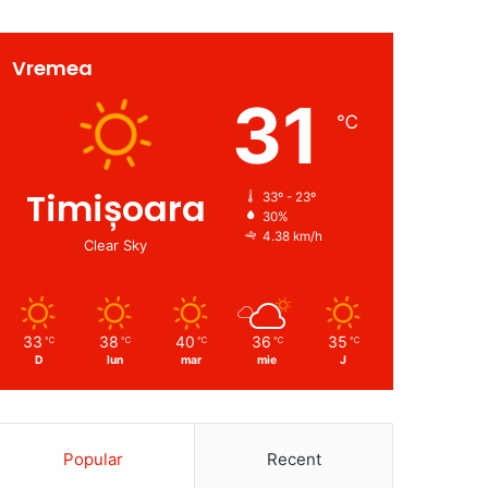
Vremea
31
℃
Timișoara
33º - 23º
30%
4.38 km/h
Clear Sky
33
38
40
36
35
℃
℃
℃
℃
℃
D
lun
mar
mie
J
Popular
Recent