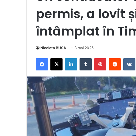
permis, a lovit ș
întâmplat în Ti
Nicoleta BUSA
3 mai 2025
Facebook
X
LinkedIn
Tumblr
Pinterest
Reddit