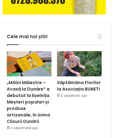
Cele mai noi știri
„Mâini Măiestre –
Săptămâna Florilor
Acasă la Dunăre” a
la Asociația BUNETI
debutat la Eșelnița.
3 săptămâni ago
Meșteri populari și
produse
artizanale, în inima
Clisurii Dunării
o săptămână ago