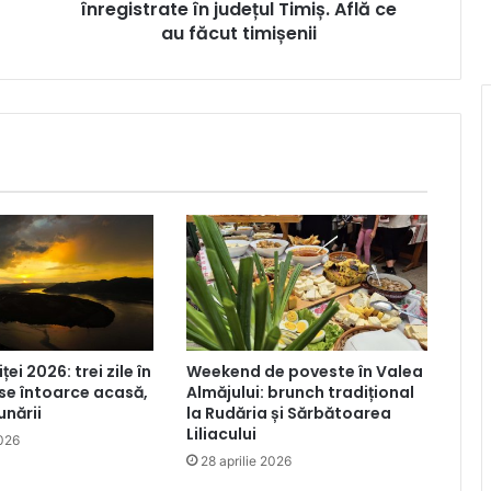
ce
înregistrate în județul Timiș. Află ce
au
au făcut timișenii
făcut
timișenii
iței 2026: trei zile în
Weekend de poveste în Valea
 se întoarce acasă,
Almăjului: brunch tradițional
unării
la Rudăria și Sărbătoarea
Liliacului
2026
28 aprilie 2026