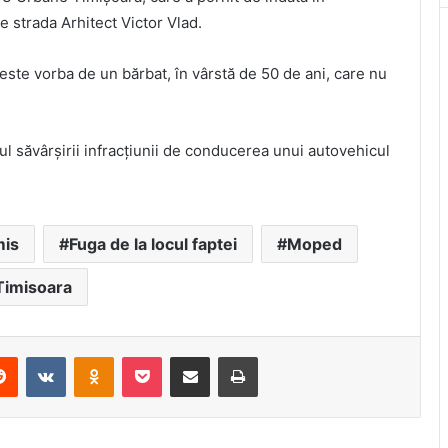
 strada Arhitect Victor Vlad.
 este vorba de un bărbat, în vârstă de 50 de ani, care nu
ul săvârșirii infracțiunii de conducerea unui autovehicul
mis
Fuga de la locul faptei
Moped
Timisoara
erest
Reddit
VKontakte
Odnoklassniki
Pocket
Share via Email
Print