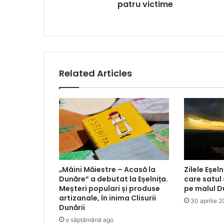
patru victime
Related Articles
„Mâini Măiestre – Acasă la
Zilele Eșeln
Dunăre” a debutat la Eșelnița.
care satul
Meșteri populari și produse
pe malul D
artizanale, în inima Clisurii
30 aprilie 
Dunării
o săptămână ago