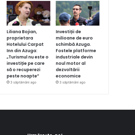
Liliana Bojian,
Investiții de
proprietara
milioane de euro
Hotelului Carpat
schimbă Azuga.
Inn din Azuga:
Fostele platforme
„Turismul nu este o
industriale devin
investiție pe care
noul motor al
să o recuperezi
dezvoltării
peste noapte”
economice
3 săptămâni ago
3 săptămâni ago