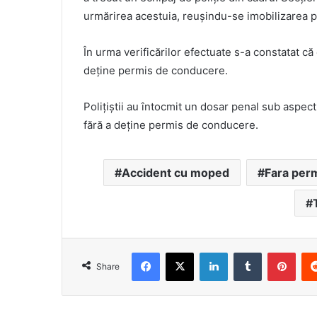
urmărirea acestuia, reușindu-se imobilizarea pe
În urma verificărilor efectuate s-a constatat că
deține permis de conducere.
Polițiștii au întocmit un dosar penal sub aspect
fără a deține permis de conducere.
Accident cu moped
Fara per
Facebook
X
LinkedIn
Tumblr
Pint
Share