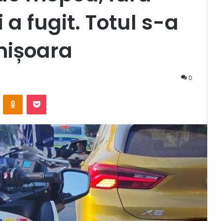
i a fugit. Totul s-a
mișoara
0
VKontakte
Odnoklassniki
Pocket