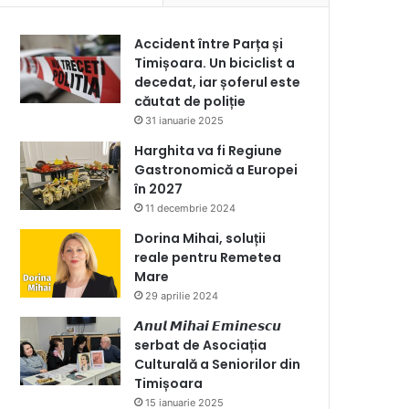
Accident între Parța și
Timișoara. Un biciclist a
decedat, iar șoferul este
căutat de poliție
31 ianuarie 2025
Harghita va fi Regiune
Gastronomică a Europei
în 2027
11 decembrie 2024
Dorina Mihai, soluții
reale pentru Remetea
Mare
29 aprilie 2024
𝘼𝙣𝙪𝙡 𝙈𝙞𝙝𝙖𝙞 𝙀𝙢𝙞𝙣𝙚𝙨𝙘𝙪
serbat de Asociația
Culturală a Seniorilor din
Timișoara
15 ianuarie 2025