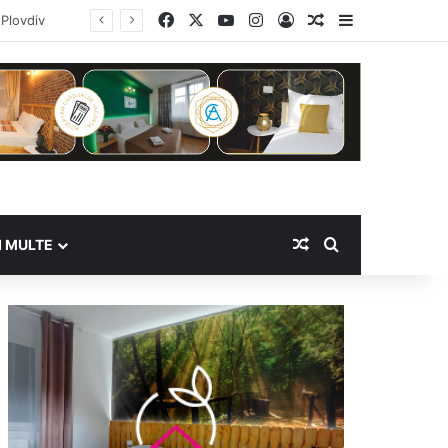
Facebook
X
YouTube
Instagram
Log In
Random Article
Sidebar
„Mâini Măiestre – Acasă la Dunăre” a debutat la Eșelnița. Meșteri populari și produse artizanale, în inima Clisurii Dunării
Random Article
Search for
I MULTE