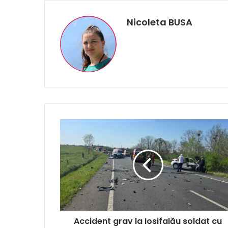
Nicoleta BUSA
Accident
grav
la
Iosifalău
soldat
cu
patru
victime
Accident grav la Iosifalău soldat cu