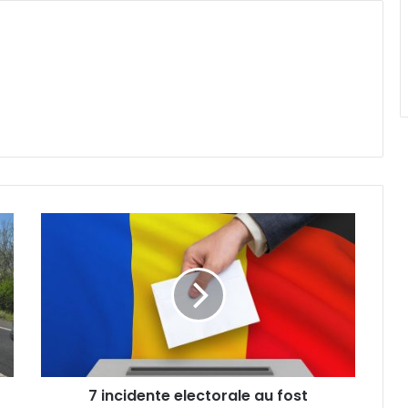
7
incidente
electorale
au
fost
înregistrate
în
județul
Timiș.
7 incidente electorale au fost
Află