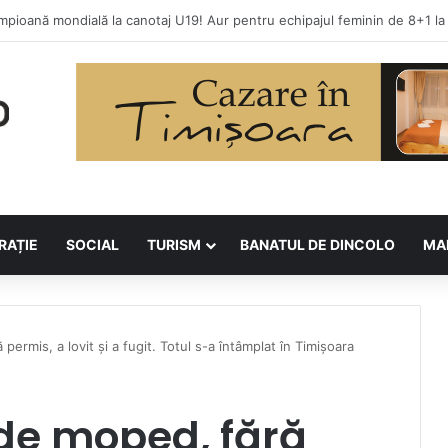
RAȚIE
SOCIAL
TURISM
BANATUL DE DINCOLO
MA
ermis, a lovit și a fugit. Totul s-a întâmplat în Timișoara
de moped, fără