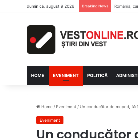
duminică, august 9 2026
Breaking News
HOME
EVENIMENT
POLITICĂ
ADMINIST
Home
/
Eveniment
/
Un conducător de moped, fără p
Eveniment
Un conducător 