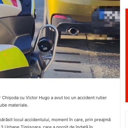
ilor Chișoda cu Victor Hugo a avut loc un accident rutier
ube materiale.
ărăsit locul accidentului, moment în care, prin preajmă
i 3 Urbane Timișoara, care a pornit de îndată în