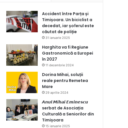
Accident între Parța și
Timișoara. Un biciclist a
decedat, iar șoferul este
căutat de poliție
31 ianuarie 2025
Harghita va fi Regiune
Gastronomică a Europei
în 2027
11 decembrie 2024
Dorina Mihai, soluții
reale pentru Remetea
Mare
29 aprilie 2024
𝘼𝙣𝙪𝙡 𝙈𝙞𝙝𝙖𝙞 𝙀𝙢𝙞𝙣𝙚𝙨𝙘𝙪
serbat de Asociația
Culturală a Seniorilor din
Timișoara
15 ianuarie 2025