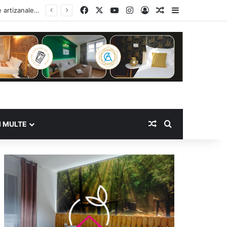
Facebook
X
YouTube
Instagram
Log In
Random Article
Sidebar
Random Article
Search for
I MULTE