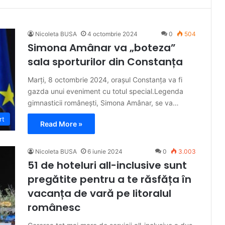
Nicoleta BUSA
4 octombrie 2024
0
504
Simona Amânar va „boteza”
sala sporturilor din Constanța
Marți, 8 octombrie 2024, orașul Constanța va fi
gazda unui eveniment cu totul special.Legenda
gimnasticii românești, Simona Amânar, se va…
rt
Read More »
Nicoleta BUSA
6 iunie 2024
0
3.003
51 de hoteluri all-inclusive sunt
pregătite pentru a te răsfăța în
vacanța de vară pe litoralul
românesc