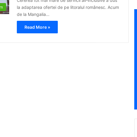
Cererea tot mai mare de servicii all-inclusive a dus
la adaptarea ofertei de pe litoralul românesc. Acum
sm
de la Mangalia…
Read More »