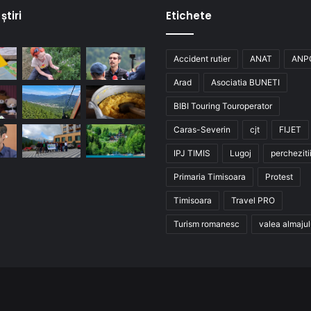
știri
Etichete
Accident rutier
ANAT
ANP
Arad
Asociatia BUNETI
BIBI Touring Touroperator
Caras-Severin
cjt
FIJET
IPJ TIMIS
Lugoj
percheziti
Primaria Timisoara
Protest
Timisoara
Travel PRO
Turism romanesc
valea almajul