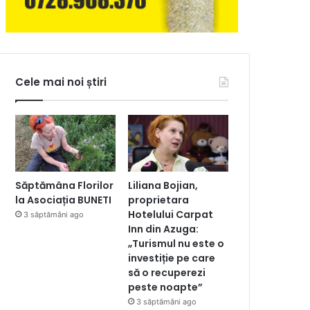
Cele mai noi știri
Săptămâna Florilor
Liliana Bojian,
la Asociația BUNETI
proprietara
Hotelului Carpat
3 săptămâni ago
Inn din Azuga:
„Turismul nu este o
investiție pe care
să o recuperezi
peste noapte”
3 săptămâni ago