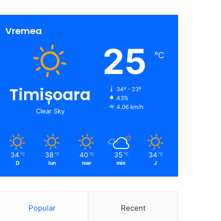
Vremea
25
℃
Timișoara
34º - 23º
43%
4.06 km/h
Clear Sky
34
38
40
35
34
℃
℃
℃
℃
℃
D
lun
mar
mie
J
Popular
Recent