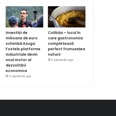
Investiții de
Colibița – locul în
milioane de euro
care gastronomia
schimbă Azuga.
completează
Fostele platforme
perfect frumusețea
industriale devin
naturii
noul motor al
3 săptămâni ago
dezvoltării
economice
3 săptămâni ago