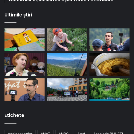
Ultimile știri
Etichete
Accident rutier
ANAT
ANPC
Arad
Asociatia BUNETI