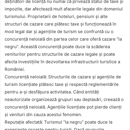
deținători de licență nu numai că privează statul de taxe și
impozite, dar afectează mult afacerile legale din domeniul
turismului. Proprietarii de hoteluri, pensiuni și alte
structuri de cazare care plătesc taxe și funcționează în
mod legal dar și agențiile de turism se confruntă cu o
concurență neloială din partea celor care oferă cazare “la
negru”. Această concurență poate duce la scăderea
veniturilor pentru structurile de cazare legale și poate
afecta investițiile în dezvoltarea infrastructurii turistice a
României.
Concurență neloială: Structurile de cazare și agențiile de
turism licențiate plătesc taxe și respectă reglementările
pentru a-și desfășura activitatea. Când entități
neautorizate organizează grupuri sau deplasări, creează o
concurență neloială. Agențiile licențiate pot pierde clienți
și venituri din cauza acestui fenomen.
Reputație afectată: Turismul “la negru” poate duce la
experiențe proaste pentru turiști. Dacă grupurile