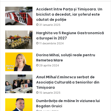
Accident între Parța și Timișoara. Un
biciclist a decedat, iar șoferul este
căutat de poliție
31 ianuarie 2025
Harghita va fi Regiune Gastronomică
a Europei în 2027
11 decembrie 2024
Dorina Mihai, soluții reale pentru
Remetea Mare
29 aprilie 2024
𝘼𝙣𝙪𝙡 𝙈𝙞𝙝𝙖𝙞 𝙀𝙢𝙞𝙣𝙚𝙨𝙘𝙪 serbat de
Asociația Culturală a Seniorilor din
Timișoara
15 ianuarie 2025
Dumbrăvița de mâine în viziunea lui
Bogdan Gruici