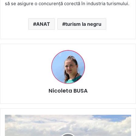
să se asigure o concurență corectă în industria turismului.
ANAT
turism la negru
Nicoleta BUSA
Lipsa
de
educație