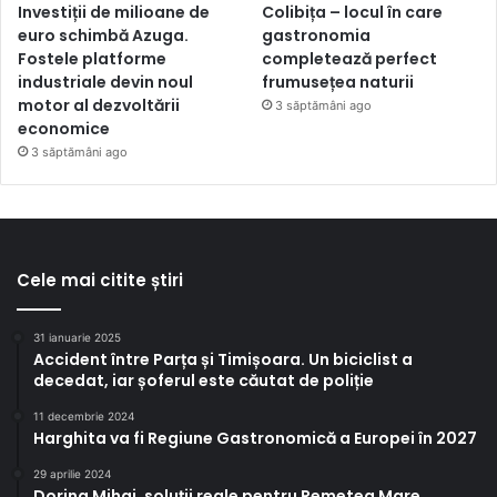
Investiții de milioane de
Colibița – locul în care
euro schimbă Azuga.
gastronomia
Fostele platforme
completează perfect
industriale devin noul
frumusețea naturii
motor al dezvoltării
3 săptămâni ago
economice
3 săptămâni ago
Cele mai citite știri
31 ianuarie 2025
Accident între Parța și Timișoara. Un biciclist a
decedat, iar șoferul este căutat de poliție
11 decembrie 2024
Harghita va fi Regiune Gastronomică a Europei în 2027
29 aprilie 2024
Dorina Mihai, soluții reale pentru Remetea Mare