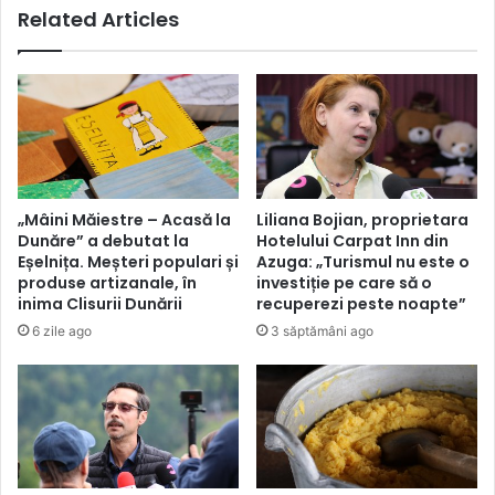
Related Articles
„Mâini Măiestre – Acasă la
Liliana Bojian, proprietara
Dunăre” a debutat la
Hotelului Carpat Inn din
Eșelnița. Meșteri populari și
Azuga: „Turismul nu este o
produse artizanale, în
investiție pe care să o
inima Clisurii Dunării
recuperezi peste noapte”
6 zile ago
3 săptămâni ago