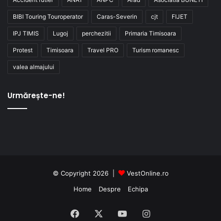
BIBI Touring Touroperator
Caras-Severin
cjt
FIJET
IPJ TIMIS
Lugoj
perchezitii
Primaria Timisoara
Protest
Timisoara
Travel PRO
Turism romanesc
valea almajului
Urmărește-ne!
© Copyright 2026 |
VestOnline.ro
Home
Despre
Echipa
Facebook
X
YouTube
Instagram