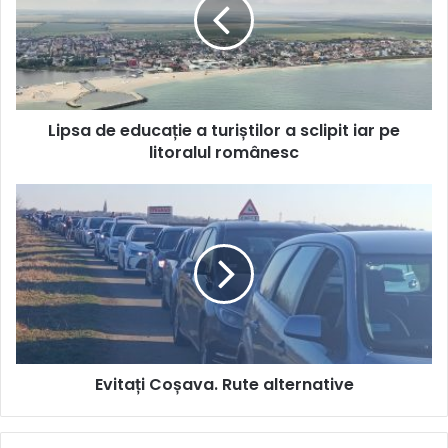
a
turiștilor
a
sclipit
iar
pe
Lipsa de educație a turiștilor a sclipit iar pe
litoralul
românesc
litoralul românesc
Evitați
Coșava.
Rute
alternative
Evitați Coșava. Rute alternative