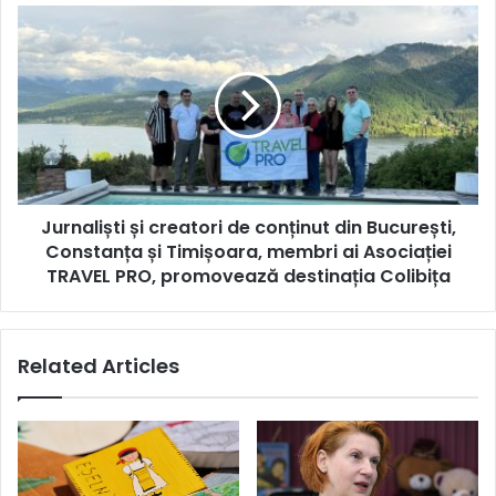
Jurnaliști
și
creatori
de
conținut
din
București,
Constanța
și
Jurnaliști și creatori de conținut din București,
Timișoara,
membri
Constanța și Timișoara, membri ai Asociației
ai
TRAVEL PRO, promovează destinația Colibița
Asociației
TRAVEL
PRO,
Related Articles
promovează
destinația
Colibița