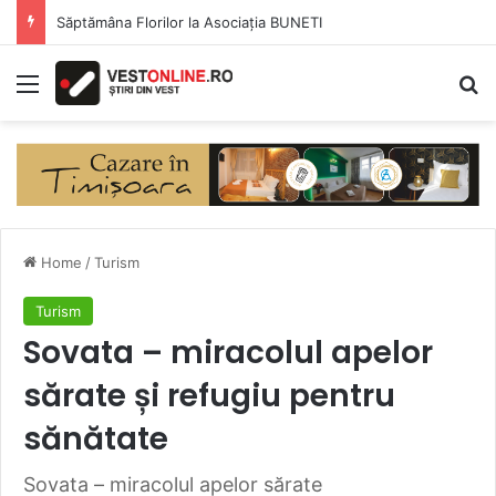
Săptămâna Florilor la Asociația BUNETI
Menu
Se
Home
/
Turism
Turism
Sovata – miracolul apelor
sărate și refugiu pentru
sănătate
Sovata – miracolul apelor sărate