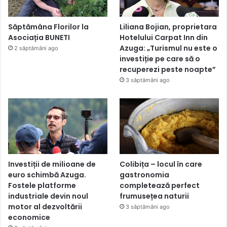
Săptămâna Florilor la
Liliana Bojian, proprietara
Asociația BUNETI
Hotelului Carpat Inn din
Azuga: „Turismul nu este o
2 săptămâni ago
investiție pe care să o
recuperezi peste noapte”
3 săptămâni ago
Investiții de milioane de
Colibița – locul în care
euro schimbă Azuga.
gastronomia
Fostele platforme
completează perfect
industriale devin noul
frumusețea naturii
motor al dezvoltării
3 săptămâni ago
economice