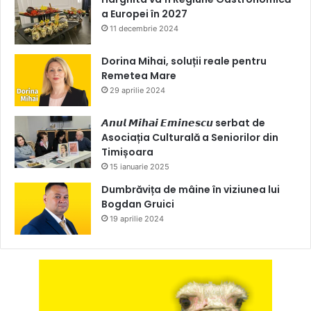
a Europei în 2027
11 decembrie 2024
Dorina Mihai, soluții reale pentru
Remetea Mare
29 aprilie 2024
𝘼𝙣𝙪𝙡 𝙈𝙞𝙝𝙖𝙞 𝙀𝙢𝙞𝙣𝙚𝙨𝙘𝙪 serbat de
Asociația Culturală a Seniorilor din
Timișoara
15 ianuarie 2025
Dumbrăvița de mâine în viziunea lui
Bogdan Gruici
19 aprilie 2024