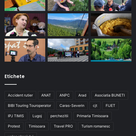
Etichete
Accident rutier
ANAT
ANPC
Arad
Asociatia BUNETI
BIBI Touring Touroperator
Caras-Severin
cjt
FIJET
IPJ TIMIS
Lugoj
perchezitii
Primaria Timisoara
Protest
Timisoara
Travel PRO
Turism romanesc