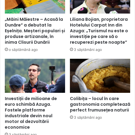
„Mâini Măiestre – Acasă la
Liliana Bojian, proprietara
Dunăre” a debutat la
Hotelului Carpat Inn din
Eșelnița. Meșteri populari și
Azuga: „Turismul nu este o
produse artizanale, în
investiție pe care să o
inima Clisurii Dunării
recuperezi peste noapte”
o săptămână ago
3 săptămâni ago
Investiții de milioane de
Colibița – locul în care
euro schimbă Azuga.
gastronomia completează
Fostele platforme
perfect frumusețea naturii
industriale devin noul
3 săptămâni ago
motor al dezvoltării
economice
3 săptămâni ago