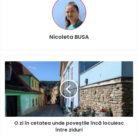
Nicoleta BUSA
O
zi
în
cetatea
unde
poveștile
încă
locuiesc
între
O zi în cetatea unde poveștile încă locuiesc
ziduri
între ziduri