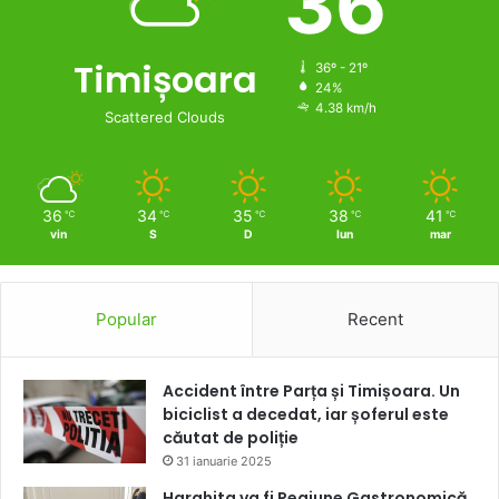
36
Timișoara
36º - 21º
24%
4.38 km/h
Scattered Clouds
36
34
35
38
41
℃
℃
℃
℃
℃
vin
S
D
lun
mar
Popular
Recent
Accident între Parța și Timișoara. Un
biciclist a decedat, iar șoferul este
căutat de poliție
31 ianuarie 2025
Harghita va fi Regiune Gastronomică