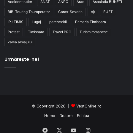
Accident rutier
ANAT
ANPC
Arad
Asociatia BUNETI
BIBI Touring Touroperator
Caras-Severin
cjt
FIJET
IPJ TIMIS
Lugoj
perchezitii
Primaria Timisoara
Protest
Timisoara
Travel PRO
Turism romanesc
valea almajului
Urmărește-ne!
© Copyright 2026 |
VestOnline.ro
Home
Despre
Echipa
Facebook
X
YouTube
Instagram