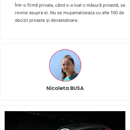
Într-o firmă privata, când s-a luat o măsură proastă, se
revine asupra ei. Nu se mușamalizeaza cu alte 100 de
decizii proaste și devastatoare.
Nicoleta BUSA
Tânăr
de
16