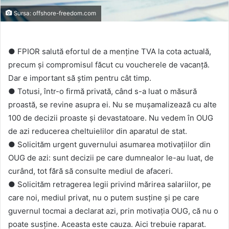
Sursa: offshore-freedom.com
● FPIOR salută efortul de a menține TVA la cota actuală,
precum și compromisul făcut cu voucherele de vacanță.
Dar e important să știm pentru cât timp.
● Totusi, într-o firmă privată, când s-a luat o măsură
proastă, se revine asupra ei. Nu se mușamalizează cu alte
100 de decizii proaste și devastatoare. Nu vedem în OUG
de azi reducerea cheltuielilor din aparatul de stat.
● Solicităm urgent guvernului asumarea motivațiilor din
OUG de azi: sunt decizii pe care dumnealor le-au luat, de
curând, tot fără să consulte mediul de afaceri.
● Solicităm retragerea legii privind mărirea salariilor, pe
care noi, mediul privat, nu o putem susține și pe care
guvernul tocmai a declarat azi, prin motivația OUG, că nu o
poate susține. Aceasta este cauza. Aici trebuie raparat.