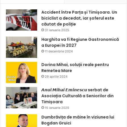
Accident între Parța și Timișoara. Un
biciclist a decedat, iar șoferul este
căutat de poliție
31 ianuarie 2025
Harghita va fi Regiune Gastronomică
a Europei în 2027
11 decembrie 2024
Dorina Mihai, soluții reale pentru
Remetea Mare
29 aprilie 2024
𝘼𝙣𝙪𝙡 𝙈𝙞𝙝𝙖𝙞 𝙀𝙢𝙞𝙣𝙚𝙨𝙘𝙪 serbat de
Asociația Culturală a Seniorilor din
Timișoara
15 ianuarie 2025
Dumbrăvița de mâine în viziunea lui
Bogdan Gruici