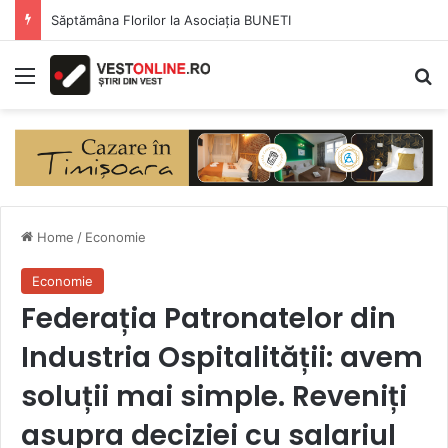
Săptămâna Florilor la Asociația BUNETI
Menu
Se
Home
/
Economie
Economie
Federația Patronatelor din
Industria Ospitalității: avem
soluții mai simple. Reveniți
asupra deciziei cu salariul