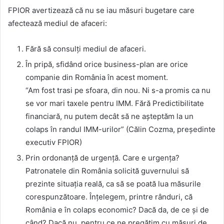
FPIOR avertizează că nu se iau măsuri bugetare care
afectează mediul de afaceri:
Fără să consulți mediul de afaceri.
În pripă, sfidând orice business-plan are orice
companie din România în acest moment.
“Am fost trasi pe sfoara, din nou. Ni s-a promis ca nu
se vor mari taxele pentru IMM. Fără Predictibilitate
financiară, nu putem decât să ne așteptăm la un
colaps în randul IMM-urilor” (Călin Cozma, președinte
executiv FPIOR)
Prin ordonanță de urgență. Care e urgența?
Patronatele din România solicită guvernului să
prezinte situația reală, ca să se poată lua măsurile
corespunzătoare. Înțelegem, printre rânduri, că
România e în colaps economic? Dacă da, de ce și de
când? Dacă nu, pentru ce ne pregătim cu măsuri de