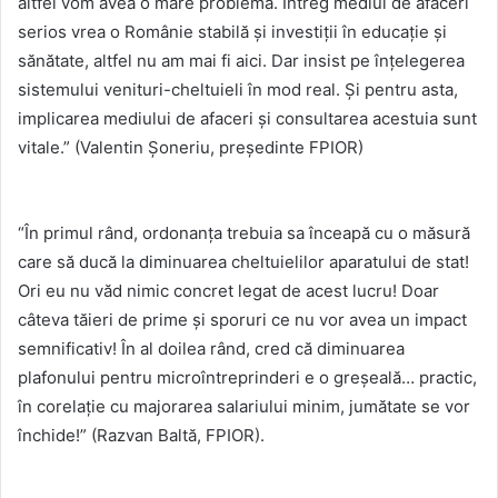
altfel vom avea o mare problemă. Întreg mediul de afaceri
serios vrea o Românie stabilă și investiții în educație și
sănătate, altfel nu am mai fi aici. Dar insist pe înțelegerea
sistemului venituri-cheltuieli în mod real. Și pentru asta,
implicarea mediului de afaceri și consultarea acestuia sunt
vitale.” (Valentin Șoneriu, președinte FPIOR)
“În primul rând, ordonanța trebuia sa înceapă cu o măsură
care să ducă la diminuarea cheltuielilor aparatului de stat!
Ori eu nu văd nimic concret legat de acest lucru! Doar
câteva tăieri de prime și sporuri ce nu vor avea un impact
semnificativ! În al doilea rând, cred că diminuarea
plafonului pentru microîntreprinderi e o greșeală… practic,
în corelație cu majorarea salariului minim, jumătate se vor
închide!” (Razvan Baltă, FPIOR).