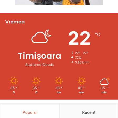
Vremea
22
℃
Timișoara
22º - 22º
77%
5.85 km/h
Scattered Clouds
35
35
38
42
35
℃
℃
℃
℃
℃
S
D
lun
mar
mie
Popular
Recent