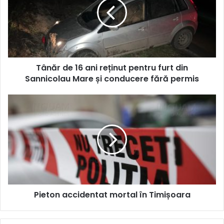
ani
reținut
pentru
furt
din
Sannicolau
Tânăr de 16 ani reținut pentru furt din
Mare
și
Sannicolau Mare și conducere fără permis
conducere
fără
Pieton
permis
accidentat
mortal
în
Timișoara
Pieton accidentat mortal în Timișoara