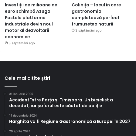
Investiții de milioane de
Colibița – locul în care
euro schimbă Azuga.
gastronomia
Fostele platforme
completează perfect
industriale devin noul
frumusețea naturii
motor al dezvoltării
3 săptămâni ago
economice
3 săptămâni ago
Cele mai citite știri
31 ianuarie 2025
Accident între Parța și Timișoara. Un biciclist a
decedat, iar șoferul este căutat de poliție
11 decembrie 2024
Harghita va fi Regiune Gastronomică a Europei în 2027
29 aprilie 2024