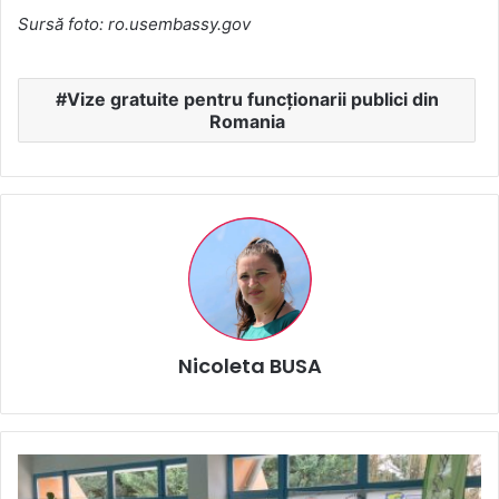
Sursă foto: ro.usembassy.gov
Vize gratuite pentru funcționarii publici din
Romania
Nicoleta BUSA
CS
Nautic