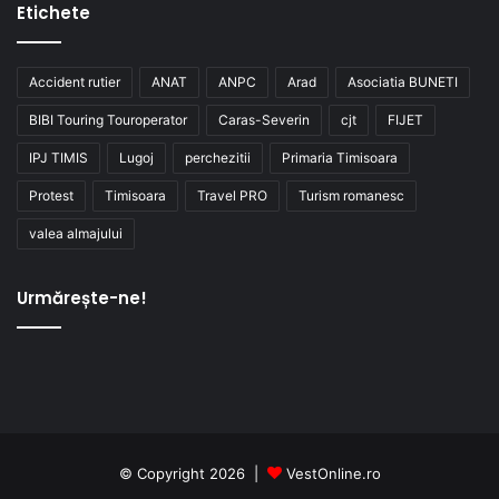
Etichete
Accident rutier
ANAT
ANPC
Arad
Asociatia BUNETI
BIBI Touring Touroperator
Caras-Severin
cjt
FIJET
IPJ TIMIS
Lugoj
perchezitii
Primaria Timisoara
Protest
Timisoara
Travel PRO
Turism romanesc
valea almajului
Urmărește-ne!
© Copyright 2026 |
VestOnline.ro