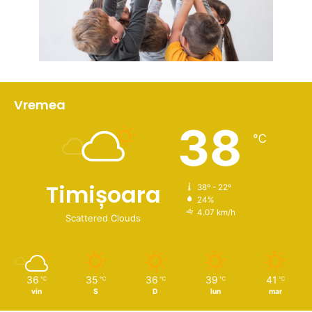
Vremea
38
℃
Timișoara
38º - 22º
24%
4.07 km/h
Scattered Clouds
36
35
36
39
41
℃
℃
℃
℃
℃
vin
S
D
lun
mar