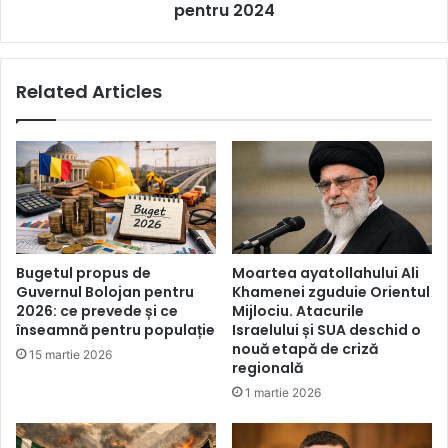
din
pentru 2024
țara
noastră
pentru
Related Articles
2024
Bugetul propus de
Moartea ayatollahului Ali
Guvernul Bolojan pentru
Khamenei zguduie Orientul
2026: ce prevede și ce
Mijlociu. Atacurile
înseamnă pentru populație
Israelului și SUA deschid o
nouă etapă de criză
15 martie 2026
regională
1 martie 2026