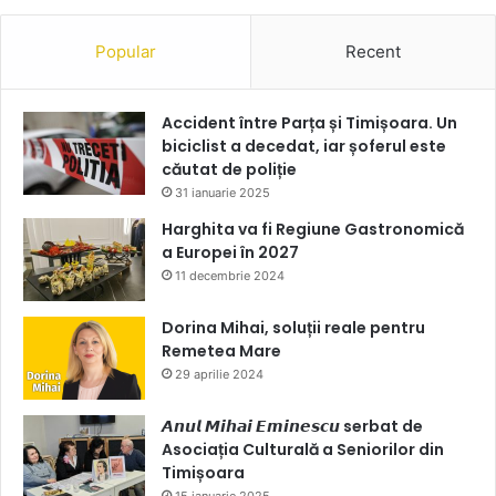
Popular
Recent
Accident între Parța și Timișoara. Un
biciclist a decedat, iar șoferul este
căutat de poliție
31 ianuarie 2025
Harghita va fi Regiune Gastronomică
a Europei în 2027
11 decembrie 2024
Dorina Mihai, soluții reale pentru
Remetea Mare
29 aprilie 2024
𝘼𝙣𝙪𝙡 𝙈𝙞𝙝𝙖𝙞 𝙀𝙢𝙞𝙣𝙚𝙨𝙘𝙪 serbat de
Asociația Culturală a Seniorilor din
Timișoara