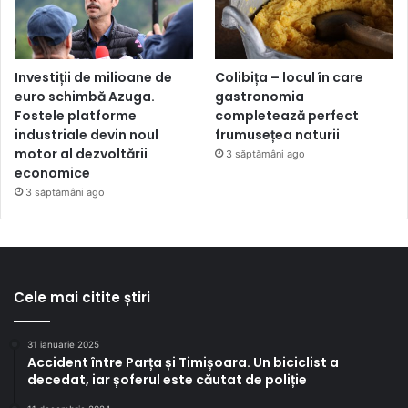
Investiții de milioane de
Colibița – locul în care
euro schimbă Azuga.
gastronomia
Fostele platforme
completează perfect
industriale devin noul
frumusețea naturii
motor al dezvoltării
3 săptămâni ago
economice
3 săptămâni ago
Cele mai citite știri
31 ianuarie 2025
Accident între Parța și Timișoara. Un biciclist a
decedat, iar șoferul este căutat de poliție