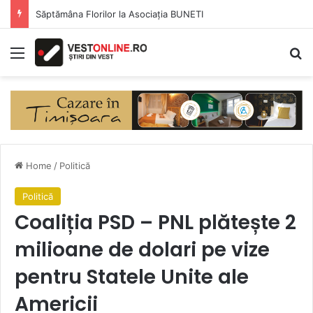
Săptămâna Florilor la Asociația BUNETI
Menu
Se
Home
/
Politică
Politică
Coaliția PSD – PNL plătește 2
milioane de dolari pe vize
pentru Statele Unite ale
Americii