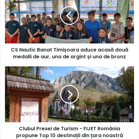
Banat
Timișoara
aduce
acasă
două
medalii
de
CS Nautic Banat Timișoara aduce acasă două
aur,
una
medalii de aur, una de argint și una de bronz
de
argint
Clubul
și
Presei
una
de
de
Turism
bronz
-
FIJET
România
propune
Top
Clubul Presei de Turism - FIJET România
10
destinații
propune Top 10 destinații din țara noastră