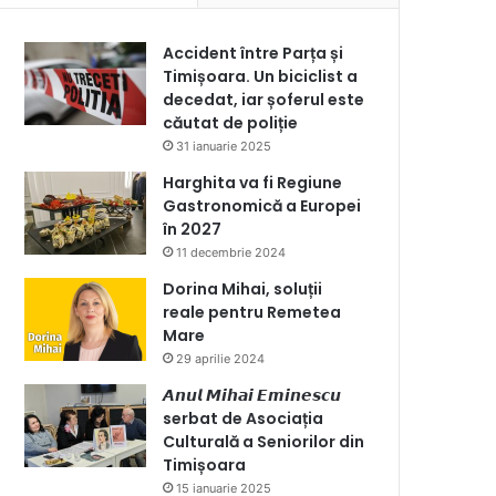
Accident între Parța și
Timișoara. Un biciclist a
decedat, iar șoferul este
căutat de poliție
31 ianuarie 2025
Harghita va fi Regiune
Gastronomică a Europei
în 2027
11 decembrie 2024
Dorina Mihai, soluții
reale pentru Remetea
Mare
29 aprilie 2024
𝘼𝙣𝙪𝙡 𝙈𝙞𝙝𝙖𝙞 𝙀𝙢𝙞𝙣𝙚𝙨𝙘𝙪
serbat de Asociația
Culturală a Seniorilor din
Timișoara
15 ianuarie 2025