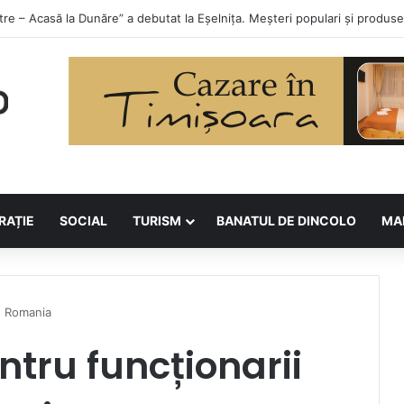
orilor la Asociația BUNETI
RAȚIE
SOCIAL
TURISM
BANATUL DE DINCOLO
MA
in Romania
ntru funcționarii