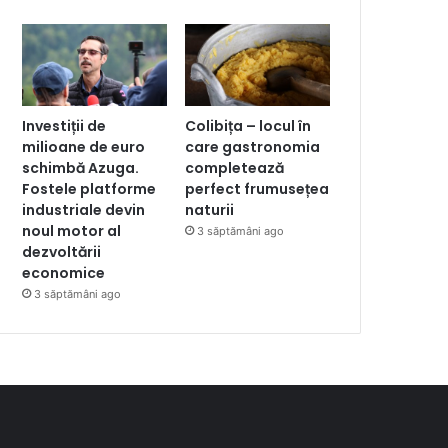
Investiții de
Colibița – locul în
milioane de euro
care gastronomia
schimbă Azuga.
completează
Fostele platforme
perfect frumusețea
industriale devin
naturii
noul motor al
3 săptămâni ago
dezvoltării
economice
3 săptămâni ago