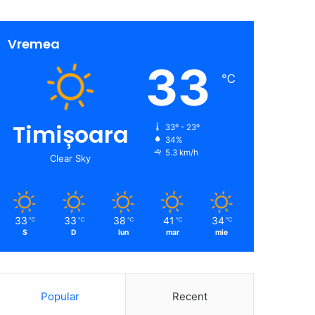
Vremea
33
℃
Timișoara
33º - 23º
34%
5.3 km/h
Clear Sky
33
33
38
41
34
℃
℃
℃
℃
℃
S
D
lun
mar
mie
Popular
Recent