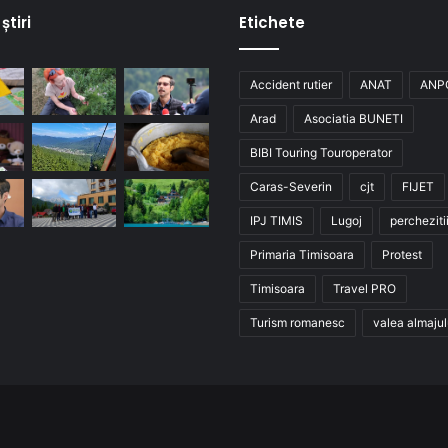
știri
Etichete
Accident rutier
ANAT
ANP
Arad
Asociatia BUNETI
BIBI Touring Touroperator
Caras-Severin
cjt
FIJET
IPJ TIMIS
Lugoj
percheziti
Primaria Timisoara
Protest
Timisoara
Travel PRO
Turism romanesc
valea almajul