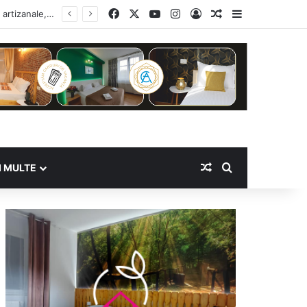
Facebook
X
YouTube
Instagram
Log In
Random Article
Sidebar
Random Article
Search for
I MULTE