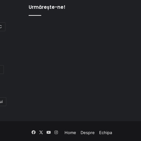
Urmărește-ne!
C
i
ui
Facebook
X
YouTube
Instagram
Home
Despre
Echipa