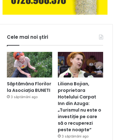
Cele mai noi știri
Săptămâna Florilor
Liliana Bojian,
la Asociația BUNETI
proprietara
Hotelului Carpat
3 săptămâni ago
Inn din Azuga:
„Turismul nu este o
investiție pe care
să o recuperezi
peste noapte”
3 săptămâni ago