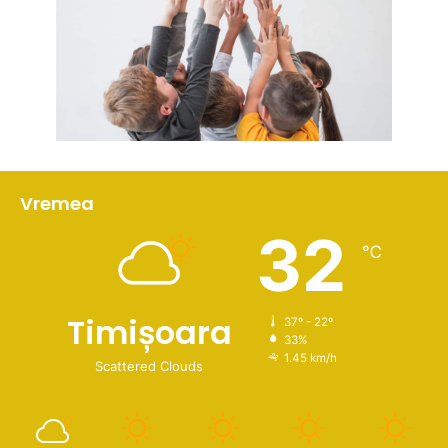
Vremea
32
℃
Timișoara
37º - 22º
33%
1.45 km/h
Scattered Clouds