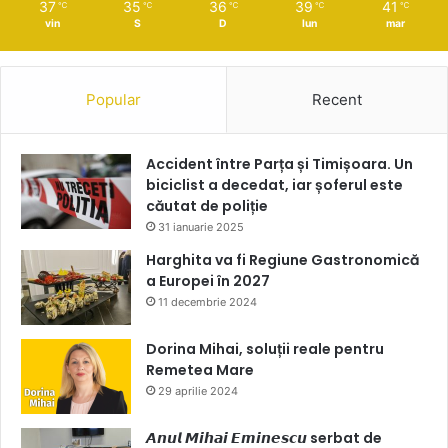
37
35
36
39
41
℃
℃
℃
℃
℃
vin
S
D
lun
mar
Popular
Recent
Accident între Parța și Timișoara. Un
biciclist a decedat, iar șoferul este
căutat de poliție
31 ianuarie 2025
Harghita va fi Regiune Gastronomică
a Europei în 2027
11 decembrie 2024
Dorina Mihai, soluții reale pentru
Remetea Mare
29 aprilie 2024
𝘼𝙣𝙪𝙡 𝙈𝙞𝙝𝙖𝙞 𝙀𝙢𝙞𝙣𝙚𝙨𝙘𝙪 serbat de