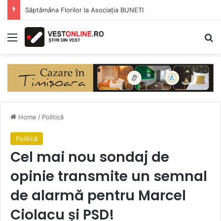
Săptămâna Florilor la Asociația BUNETI
Menu
Se
Home
/
Politică
Politică
Cel mai nou sondaj de
opinie transmite un semnal
de alarmă pentru Marcel
Ciolacu și PSD!