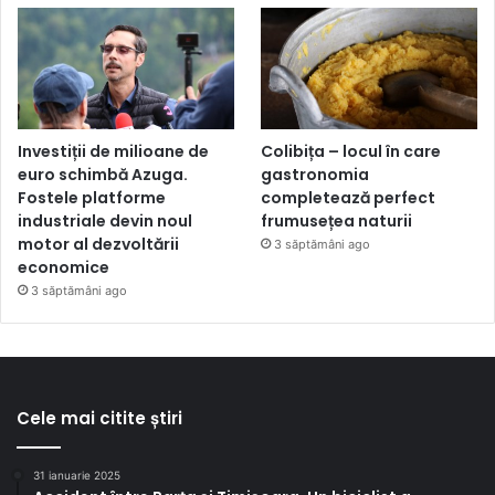
Investiții de milioane de
Colibița – locul în care
euro schimbă Azuga.
gastronomia
Fostele platforme
completează perfect
industriale devin noul
frumusețea naturii
motor al dezvoltării
3 săptămâni ago
economice
3 săptămâni ago
Cele mai citite știri
31 ianuarie 2025