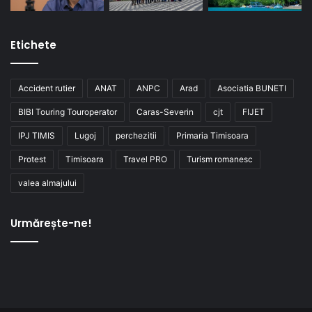
Etichete
Accident rutier
ANAT
ANPC
Arad
Asociatia BUNETI
BIBI Touring Touroperator
Caras-Severin
cjt
FIJET
IPJ TIMIS
Lugoj
perchezitii
Primaria Timisoara
Protest
Timisoara
Travel PRO
Turism romanesc
valea almajului
Urmărește-ne!