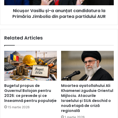
Jimbolia
Nicușor Vasiliu și-a anunțat candidatura la
din
partea
Primăria Jimbolia din partea partidului AUR
partidului
AUR
Related Articles
Bugetul propus de
Moartea ayatollahului Ali
Guvernul Bolojan pentru
Khamenei zguduie Orientul
2026: ce prevede și ce
Mijlociu. Atacurile
înseamnă pentru populație
Israelului și SUA deschid o
nouă etapă de criză
15 martie 2026
regională
1 martie 2026