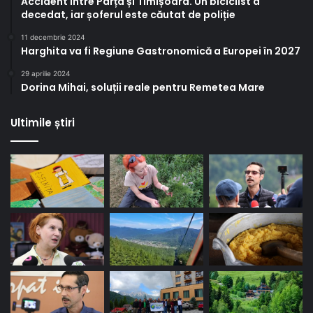
Accident între Parța și Timișoara. Un biciclist a
decedat, iar șoferul este căutat de poliție
11 decembrie 2024
Harghita va fi Regiune Gastronomică a Europei în 2027
29 aprilie 2024
Dorina Mihai, soluții reale pentru Remetea Mare
Ultimile știri