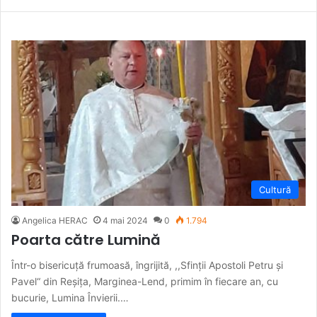
Cultură
Angelica HERAC
4 mai 2024
0
1.794
Poarta către Lumină
Într-o bisericuță frumoasă, îngrijită, ,,Sfinții Apostoli Petru și
Pavel“ din Reșița, Marginea-Lend, primim în fiecare an, cu
bucurie, Lumina Învierii.…