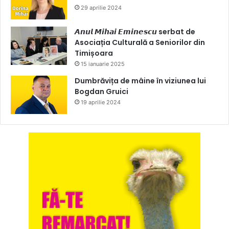
29 aprilie 2024
𝘼𝙣𝙪𝙡 𝙈𝙞𝙝𝙖𝙞 𝙀𝙢𝙞𝙣𝙚𝙨𝙘𝙪 serbat de
Asociația Culturală a Seniorilor din
Timișoara
15 ianuarie 2025
Dumbrăvița de mâine în viziunea lui
Bogdan Gruici
19 aprilie 2024