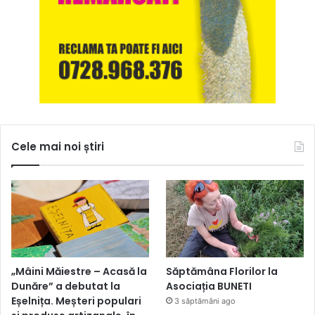
Cele mai noi știri
„Mâini Măiestre – Acasă la
Săptămâna Florilor la
Dunăre” a debutat la
Asociația BUNETI
Eșelnița. Meșteri populari
3 săptămâni ago