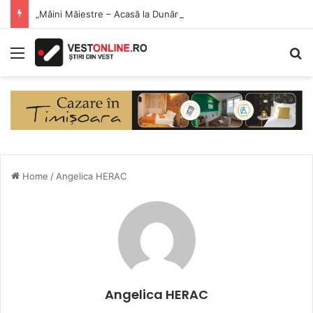
„Mâini Măiestre – Acasă la Dunăre” a debutat la Eșelnița. Meșteri populari și produse artizanale, în inima Clisurii Dunării
Menu
S
Home
/
Angelica HERAC
Angelica HERAC