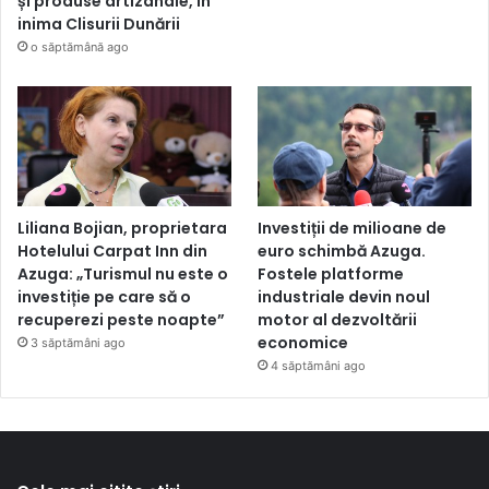
și produse artizanale, în
inima Clisurii Dunării
o săptămână ago
Liliana Bojian, proprietara
Investiții de milioane de
Hotelului Carpat Inn din
euro schimbă Azuga.
Azuga: „Turismul nu este o
Fostele platforme
investiție pe care să o
industriale devin noul
recuperezi peste noapte”
motor al dezvoltării
economice
3 săptămâni ago
4 săptămâni ago