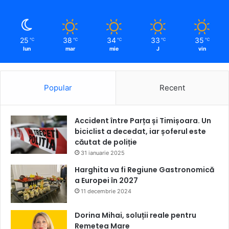
25
38
34
33
35
℃
℃
℃
℃
℃
lun
mar
mie
J
vin
Popular
Recent
Accident între Parța și Timișoara. Un
biciclist a decedat, iar șoferul este
căutat de poliție
31 ianuarie 2025
Harghita va fi Regiune Gastronomică
a Europei în 2027
11 decembrie 2024
Dorina Mihai, soluții reale pentru
Remetea Mare