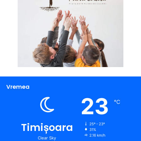
Vremea
23
℃
Timișoara
25º - 23º
31%
2.16 km/h
Clear Sky