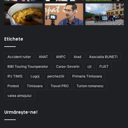
Etichete
Accident rutier
ANAT
ANPC
Arad
Asociatia BUNETI
BIBI Touring Touroperator
Caras-Severin
cjt
FIJET
IPJ TIMIS
Lugoj
perchezitii
Primaria Timisoara
Protest
Timisoara
Travel PRO
Turism romanesc
valea almajului
Urmărește-ne!