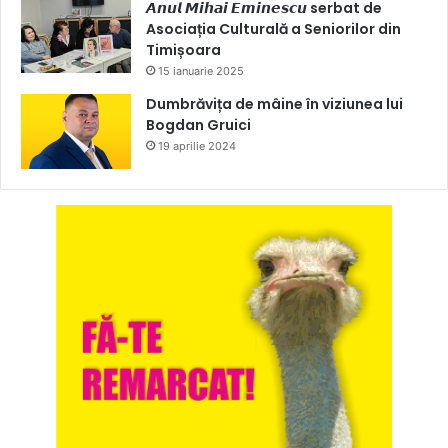
𝘼𝙣𝙪𝙡 𝙈𝙞𝙝𝙖𝙞 𝙀𝙢𝙞𝙣𝙚𝙨𝙘𝙪 serbat de
Asociația Culturală a Seniorilor din
Timișoara
15 ianuarie 2025
Dumbrăvița de mâine în viziunea lui
Bogdan Gruici
19 aprilie 2024