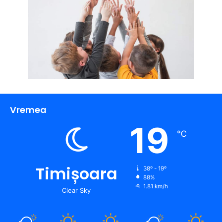
Vremea
19
℃
Timișoara
38º - 19º
88%
1.81 km/h
Clear Sky