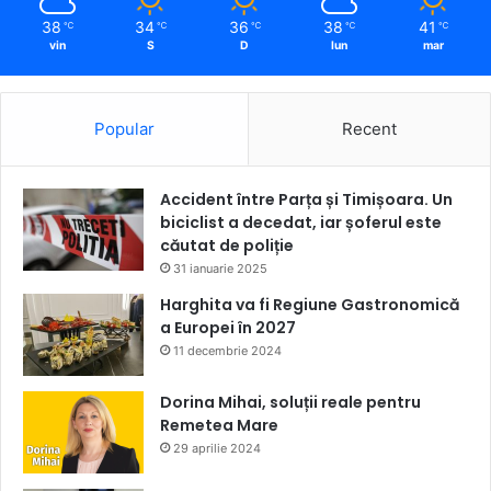
38
34
36
38
41
℃
℃
℃
℃
℃
vin
S
D
lun
mar
Popular
Recent
Accident între Parța și Timișoara. Un
biciclist a decedat, iar șoferul este
căutat de poliție
31 ianuarie 2025
Harghita va fi Regiune Gastronomică
a Europei în 2027
11 decembrie 2024
Dorina Mihai, soluții reale pentru
Remetea Mare
29 aprilie 2024