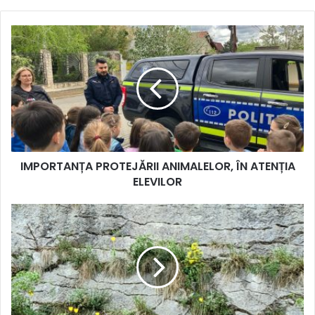
IMPORTANȚA
PROTEJĂRII
ANIMALELOR,
ÎN
ATENȚIA
ELEVILOR
IMPORTANȚA PROTEJĂRII ANIMALELOR, ÎN ATENȚIA
ELEVILOR
A
înflorit
Laleaua
de
Cazane