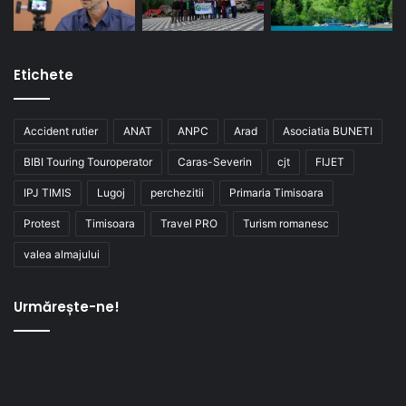
Etichete
Accident rutier
ANAT
ANPC
Arad
Asociatia BUNETI
BIBI Touring Touroperator
Caras-Severin
cjt
FIJET
IPJ TIMIS
Lugoj
perchezitii
Primaria Timisoara
Protest
Timisoara
Travel PRO
Turism romanesc
valea almajului
Urmărește-ne!