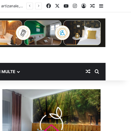
Facebook
X
YouTube
Instagram
Log In
Random Article
Sidebar
Random Article
Search for
I MULTE