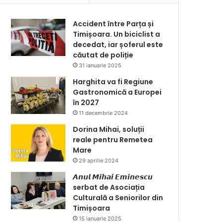
Accident între Parța și
Timișoara. Un biciclist a
decedat, iar șoferul este
căutat de poliție
31 ianuarie 2025
Harghita va fi Regiune
Gastronomică a Europei
în 2027
11 decembrie 2024
Dorina Mihai, soluții
reale pentru Remetea
Mare
29 aprilie 2024
𝘼𝙣𝙪𝙡 𝙈𝙞𝙝𝙖𝙞 𝙀𝙢𝙞𝙣𝙚𝙨𝙘𝙪
serbat de Asociația
Culturală a Seniorilor din
Timișoara
15 ianuarie 2025