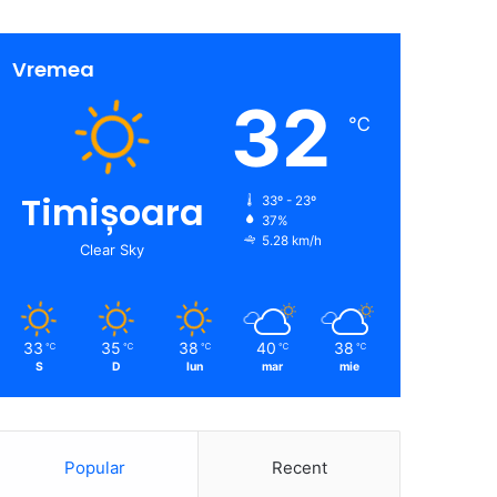
Vremea
32
℃
Timișoara
33º - 23º
37%
5.28 km/h
Clear Sky
33
35
38
40
38
℃
℃
℃
℃
℃
S
D
lun
mar
mie
Popular
Recent