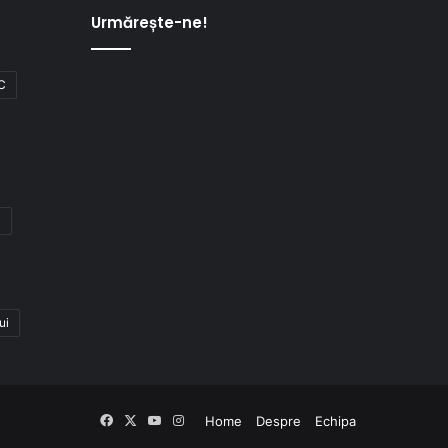
Urmărește-ne!
C
i
ui
Facebook
X
YouTube
Instagram
Home
Despre
Echipa