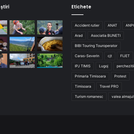
știri
Etichete
Accident rutier
ANAT
ANP
Arad
Asociatia BUNETI
BIBI Touring Touroperator
Caras-Severin
cjt
FIJET
IPJ TIMIS
Lugoj
percheziti
Primaria Timisoara
Protest
Timisoara
Travel PRO
Turism romanesc
valea almajul