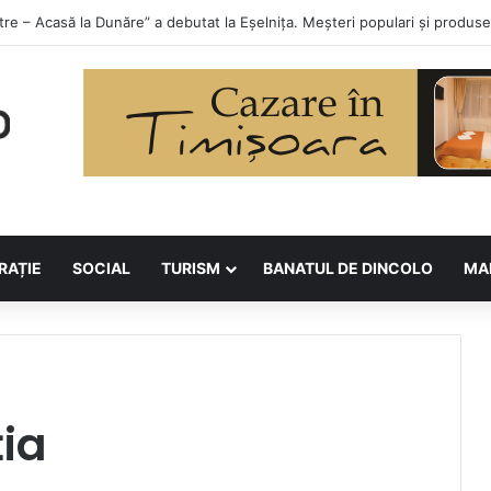
orilor la Asociația BUNETI
RAȚIE
SOCIAL
TURISM
BANATUL DE DINCOLO
MA
ția