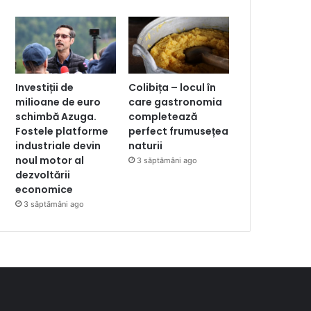
Investiții de
Colibița – locul în
milioane de euro
care gastronomia
schimbă Azuga.
completează
Fostele platforme
perfect frumusețea
industriale devin
naturii
noul motor al
3 săptămâni ago
dezvoltării
economice
3 săptămâni ago