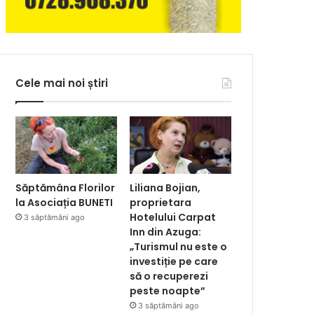
Cele mai noi știri
Săptămâna Florilor
Liliana Bojian,
la Asociația BUNETI
proprietara
Hotelului Carpat
3 săptămâni ago
Inn din Azuga:
„Turismul nu este o
investiție pe care
să o recuperezi
peste noapte”
3 săptămâni ago