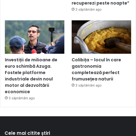
recuperezi peste noapte”
3 săptămâni ago
Investiții de milioane de
Colibița – locul în care
euro schimbă Azuga.
gastronomia
Fostele platforme
completează perfect
industriale devin noul
frumusețea naturii
motor al dezvoltării
3 săptămâni ago
economice
3 săptămâni ago
Cele mai citite știri