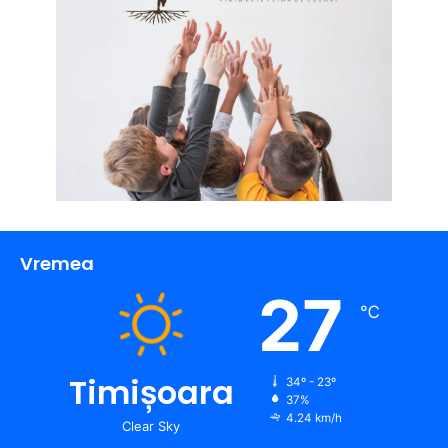
Vremea
27
℃
Timișoara
34º - 23º
37%
4.24 km/h
Clear Sky