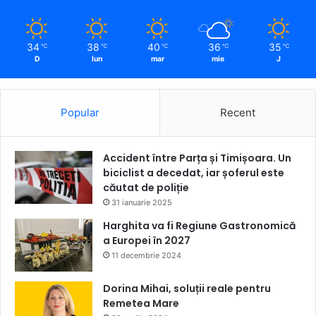
34
38
40
36
35
℃
℃
℃
℃
℃
D
lun
mar
mie
J
Popular
Recent
Accident între Parța și Timișoara. Un
biciclist a decedat, iar șoferul este
căutat de poliție
31 ianuarie 2025
Harghita va fi Regiune Gastronomică
a Europei în 2027
11 decembrie 2024
Dorina Mihai, soluții reale pentru
Remetea Mare