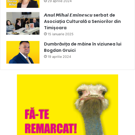
29 aprilie 2024
𝘼𝙣𝙪𝙡 𝙈𝙞𝙝𝙖𝙞 𝙀𝙢𝙞𝙣𝙚𝙨𝙘𝙪 serbat de
Asociația Culturală a Seniorilor din
Timișoara
15 ianuarie 2025
Dumbrăvița de mâine în viziunea lui
Bogdan Gruici
19 aprilie 2024