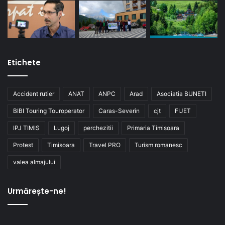
Etichete
Accident rutier
ANAT
ANPC
Arad
Asociatia BUNETI
BIBI Touring Touroperator
Caras-Severin
cjt
FIJET
IPJ TIMIS
Lugoj
perchezitii
Primaria Timisoara
Protest
Timisoara
Travel PRO
Turism romanesc
valea almajului
Urmărește-ne!