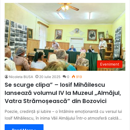
Eveniment
Nicoleta BUSA
20 iulie 2025
0
919
Se scurge clipa” – Iosif Mihăilescu
lansează volumul IV la Muzeul „Almăjul,
Vatra Strămoșească” din Bozovici
Poezie, credință și iubire – o întâlnire emoționantă cu versul lui
Iosif Mihăilescu, în inima Văii Almăjului Într-o atmosferă caldă…