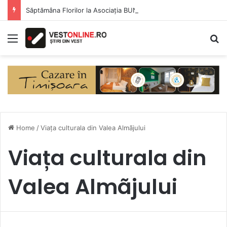
Săptămâna Florilor la Asociația BUNETI
Menu
S
Home
/
Viața culturala din Valea Almãjului
Viața culturala din
Valea Almãjului