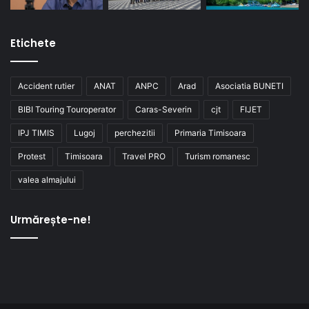
Etichete
Accident rutier
ANAT
ANPC
Arad
Asociatia BUNETI
BIBI Touring Touroperator
Caras-Severin
cjt
FIJET
IPJ TIMIS
Lugoj
perchezitii
Primaria Timisoara
Protest
Timisoara
Travel PRO
Turism romanesc
valea almajului
Urmărește-ne!