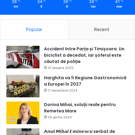
38
34
36
38
41
℃
℃
℃
℃
℃
vin
S
D
lun
mar
Popular
Recent
Accident între Parța și Timișoara. Un
biciclist a decedat, iar șoferul este
căutat de poliție
31 ianuarie 2025
Harghita va fi Regiune Gastronomică
a Europei în 2027
11 decembrie 2024
Dorina Mihai, soluții reale pentru
Remetea Mare
29 aprilie 2024
𝘼𝙣𝙪𝙡 𝙈𝙞𝙝𝙖𝙞 𝙀𝙢𝙞𝙣𝙚𝙨𝙘𝙪 serbat de