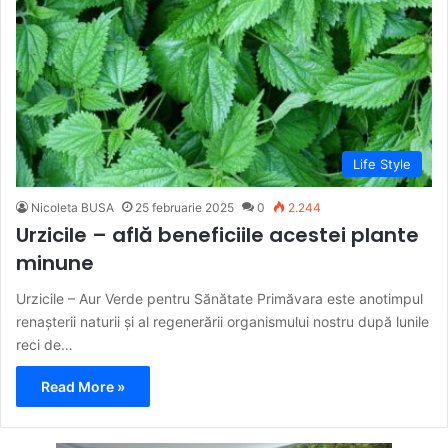
Life Style
Nicoleta BUSA
25 februarie 2025
0
2.244
Urzicile – află beneficiile acestei plante
minune
Urzicile – Aur Verde pentru Sănătate Primăvara este anotimpul
renașterii naturii și al regenerării organismului nostru după lunile
reci de…
Read More »