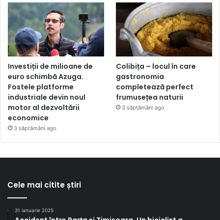
Investiții de milioane de
Colibița – locul în care
euro schimbă Azuga.
gastronomia
Fostele platforme
completează perfect
industriale devin noul
frumusețea naturii
motor al dezvoltării
3 săptămâni ago
economice
3 săptămâni ago
Cele mai citite știri
31 ianuarie 2025