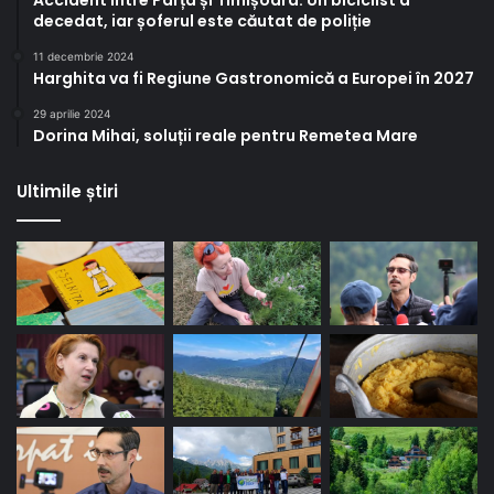
Accident între Parța și Timișoara. Un biciclist a
decedat, iar șoferul este căutat de poliție
11 decembrie 2024
Harghita va fi Regiune Gastronomică a Europei în 2027
29 aprilie 2024
Dorina Mihai, soluții reale pentru Remetea Mare
Ultimile știri