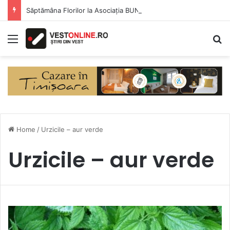
Săptămâna Florilor la Asociația BUNETI
Menu
S
Home
/
Urzicile – aur verde
Urzicile – aur verde