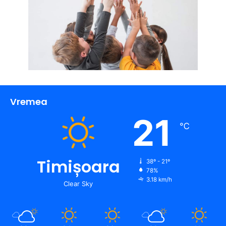
Vremea
21
℃
Timișoara
38º - 21º
78%
3.18 km/h
Clear Sky