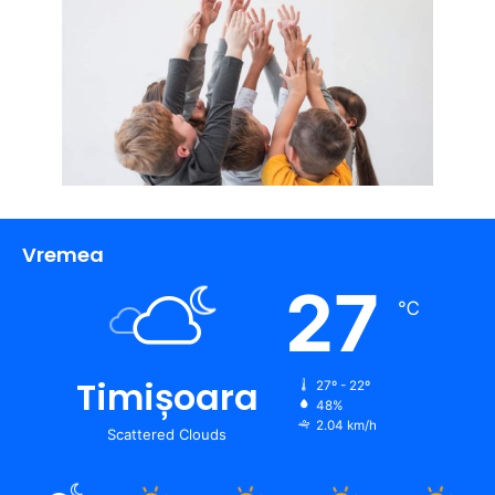
Vremea
27
℃
Timișoara
27º - 22º
48%
2.04 km/h
Scattered Clouds