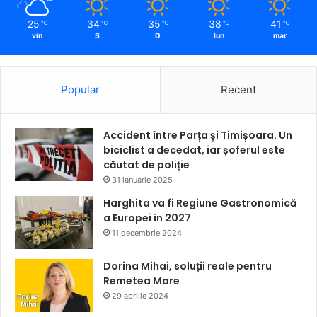
25
34
35
38
41
℃
℃
℃
℃
℃
vin
S
D
lun
mar
Popular
Recent
Accident între Parța și Timișoara. Un
biciclist a decedat, iar șoferul este
căutat de poliție
31 ianuarie 2025
Harghita va fi Regiune Gastronomică
a Europei în 2027
11 decembrie 2024
Dorina Mihai, soluții reale pentru
Remetea Mare
29 aprilie 2024