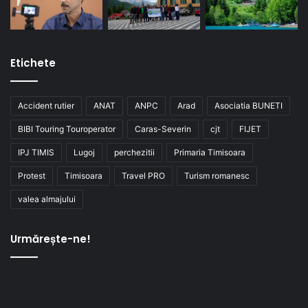
Etichete
Accident rutier
ANAT
ANPC
Arad
Asociatia BUNETI
BIBI Touring Touroperator
Caras-Severin
cjt
FIJET
IPJ TIMIS
Lugoj
perchezitii
Primaria Timisoara
Protest
Timisoara
Travel PRO
Turism romanesc
valea almajului
Urmărește-ne!