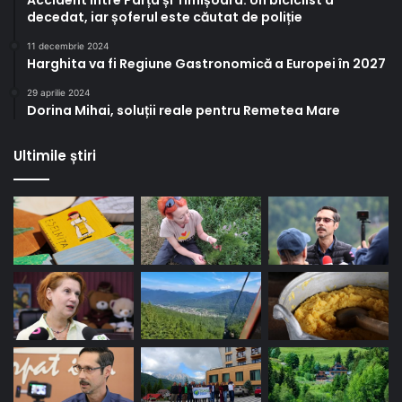
Accident între Parța și Timișoara. Un biciclist a
decedat, iar șoferul este căutat de poliție
11 decembrie 2024
Harghita va fi Regiune Gastronomică a Europei în 2027
29 aprilie 2024
Dorina Mihai, soluții reale pentru Remetea Mare
Ultimile știri