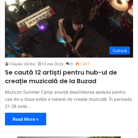
Cultură
Claudiu VATAU
13 mai 2024
0
1.307
Se caută 12 artiști pentru hub-ul de
creație muzicală de la Buzad
Muzicon Summer Camp anunță deschiderea apelului pentru
cea de-a doua ediție a taberei de creație muzicală. În perioada
21-28 iunie…
Read More »