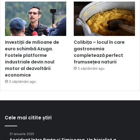
Investiții de milioane de
Colibița – locul în care
euro schimbă Azuga.
gastronomia
Fostele platforme
completează perfect
industriale devin noul
frumusețea naturii
motor al dezvoltării
3 săptămâni ago
economice
3 săptămâni ago
Cele mai citite știri
31 ianuarie 2025