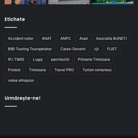
Etichete
Accident rutier
ANAT
ANPC
Arad
Asociatia BUNETI
BIBI Touring Touroperator
Caras-Severin
cjt
FIJET
IPJ TIMIS
Lugoj
perchezitii
Primaria Timisoara
Protest
Timisoara
Travel PRO
Turism romanesc
valea almajului
Urmărește-ne!