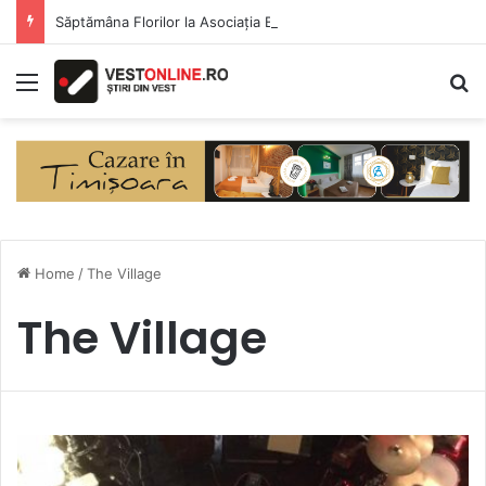
Săptămâna Florilor la Asociația BUNETI
Menu
S
Home
/
The Village
The Village