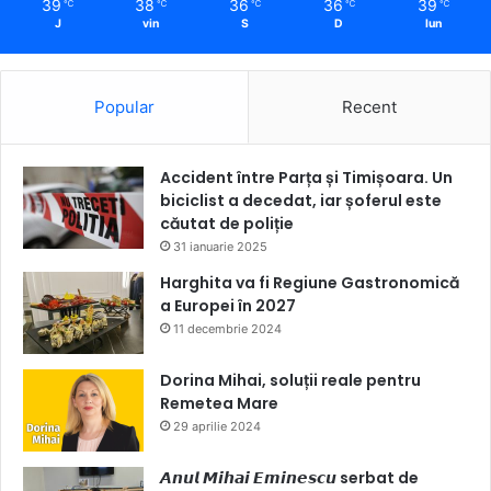
39
38
36
36
39
℃
℃
℃
℃
℃
J
vin
S
D
lun
Popular
Recent
Accident între Parța și Timișoara. Un
biciclist a decedat, iar șoferul este
căutat de poliție
31 ianuarie 2025
Harghita va fi Regiune Gastronomică
a Europei în 2027
11 decembrie 2024
Dorina Mihai, soluții reale pentru
Remetea Mare
29 aprilie 2024
𝘼𝙣𝙪𝙡 𝙈𝙞𝙝𝙖𝙞 𝙀𝙢𝙞𝙣𝙚𝙨𝙘𝙪 serbat de