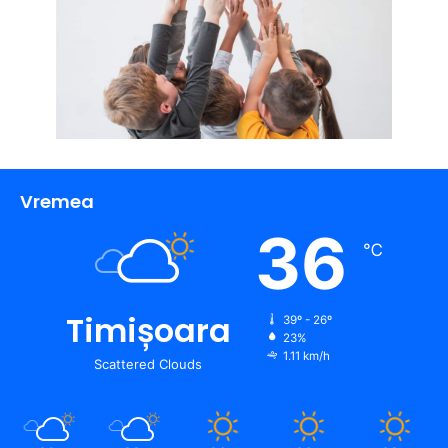
Vremea
36
℃
Timișoara
39º - 26º
23%
1.11 km/h
Scattered Clouds