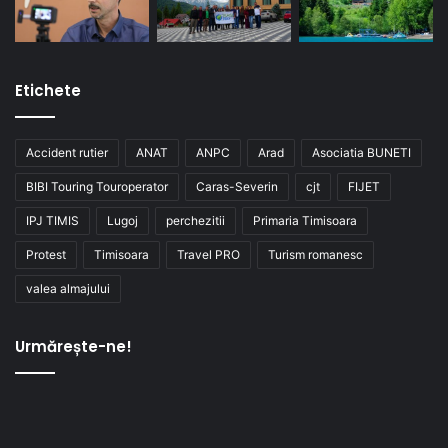
Etichete
Accident rutier
ANAT
ANPC
Arad
Asociatia BUNETI
BIBI Touring Touroperator
Caras-Severin
cjt
FIJET
IPJ TIMIS
Lugoj
perchezitii
Primaria Timisoara
Protest
Timisoara
Travel PRO
Turism romanesc
valea almajului
Urmărește-ne!