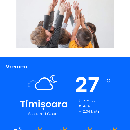
Vremea
27
℃
Timișoara
27º - 22º
48%
2.04 km/h
Scattered Clouds