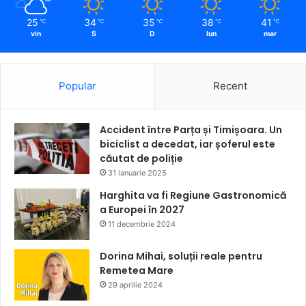
25
34
35
38
41
℃
℃
℃
℃
℃
vin
S
D
lun
mar
Popular
Recent
Accident între Parța și Timișoara. Un
biciclist a decedat, iar șoferul este
căutat de poliție
31 ianuarie 2025
Harghita va fi Regiune Gastronomică
a Europei în 2027
11 decembrie 2024
Dorina Mihai, soluții reale pentru
Remetea Mare
29 aprilie 2024