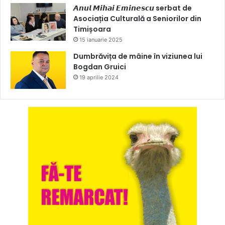
𝘼𝙣𝙪𝙡 𝙈𝙞𝙝𝙖𝙞 𝙀𝙢𝙞𝙣𝙚𝙨𝙘𝙪 serbat de
Asociația Culturală a Seniorilor din
Timișoara
15 ianuarie 2025
Dumbrăvița de mâine în viziunea lui
Bogdan Gruici
19 aprilie 2024