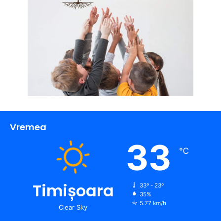
Vremea
33
℃
Timișoara
33º - 23º
35%
5.77 km/h
Clear Sky