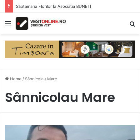
Săptămâna Florilor la Asociația BUNETI
Menu
S
Home
/
Sânnicolau Mare
Sânnicolau Mare