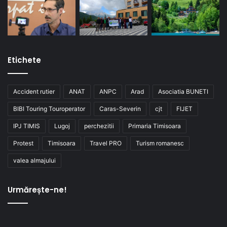
Etichete
Accident rutier
ANAT
ANPC
Arad
Asociatia BUNETI
BIBI Touring Touroperator
Caras-Severin
cjt
FIJET
IPJ TIMIS
Lugoj
perchezitii
Primaria Timisoara
Protest
Timisoara
Travel PRO
Turism romanesc
valea almajului
Urmărește-ne!