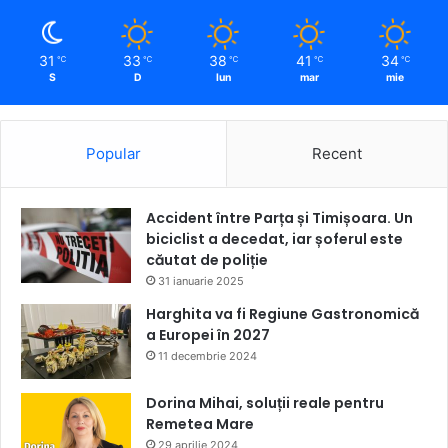
31
33
38
41
34
℃
℃
℃
℃
℃
S
D
lun
mar
mie
Popular
Recent
Accident între Parța și Timișoara. Un
biciclist a decedat, iar șoferul este
căutat de poliție
31 ianuarie 2025
Harghita va fi Regiune Gastronomică
a Europei în 2027
11 decembrie 2024
Dorina Mihai, soluții reale pentru
Remetea Mare
29 aprilie 2024