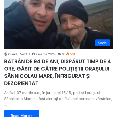
Social
Claudiu VATAU
7 martie 2024
0
561
BĂTRÂN DE 94 DE ANI, DISPĂRUT TIMP DE 4
ORE, GĂSIT DE CĂTRE POLIȚIȘTII ORAȘULUI
SÂNNICOLAU MARE, ÎNFRIGURAT ȘI
DEZORIENTAT
Astăzi, 07 martie a.c., în jurul orei 15:15, polițiștii orașului
Sânnicolau Mare au fost alertați de fiul unei persoane vârstnice,
…
Read More »