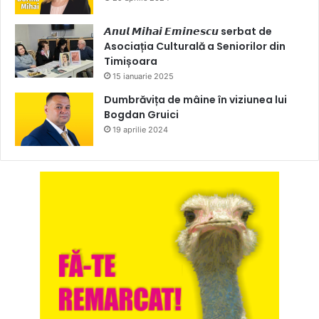
𝘼𝙣𝙪𝙡 𝙈𝙞𝙝𝙖𝙞 𝙀𝙢𝙞𝙣𝙚𝙨𝙘𝙪 serbat de
Asociația Culturală a Seniorilor din
Timișoara
15 ianuarie 2025
Dumbrăvița de mâine în viziunea lui
Bogdan Gruici
19 aprilie 2024