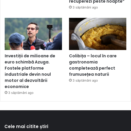
recuperezi peste noapte”
3 săptămâni ago
Investiții de milioane de
Colibița – locul în care
euro schimbă Azuga.
gastronomia
Fostele platforme
completează perfect
industriale devin noul
frumusețea naturii
motor al dezvoltării
3 săptămâni ago
economice
3 săptămâni ago
Cele mai citite știri