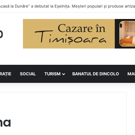
 la Asociația BUNETI
RAȚIE
SOCIAL
TURISM
BANATUL DE DINCOLO
MA
na