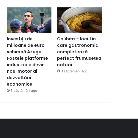
Investiții de
Colibița – locul în
milioane de euro
care gastronomia
schimbă Azuga.
completează
Fostele platforme
perfect frumusețea
industriale devin
naturii
noul motor al
3 săptămâni ago
dezvoltării
economice
3 săptămâni ago