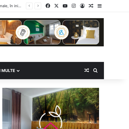
Facebook
X
YouTube
Instagram
Log In
Random Article
Sidebar
Random Article
Search for
I MULTE