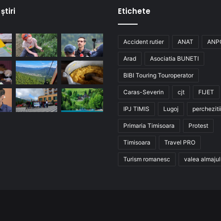
știri
Etichete
Accident rutier
ANAT
ANP
Arad
Asociatia BUNETI
BIBI Touring Touroperator
Caras-Severin
cjt
FIJET
IPJ TIMIS
Lugoj
percheziti
Primaria Timisoara
Protest
Timisoara
Travel PRO
Turism romanesc
valea almajul