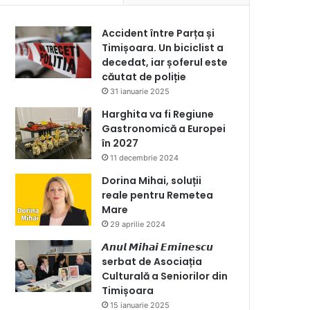
Accident între Parța și
Timișoara. Un biciclist a
decedat, iar șoferul este
căutat de poliție
31 ianuarie 2025
Harghita va fi Regiune
Gastronomică a Europei
în 2027
11 decembrie 2024
Dorina Mihai, soluții
reale pentru Remetea
Mare
29 aprilie 2024
𝘼𝙣𝙪𝙡 𝙈𝙞𝙝𝙖𝙞 𝙀𝙢𝙞𝙣𝙚𝙨𝙘𝙪
serbat de Asociația
Culturală a Seniorilor din
Timișoara
15 ianuarie 2025