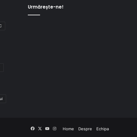
Urmărește-ne!
C
i
ui
Facebook
X
YouTube
Instagram
Home
Despre
Echipa