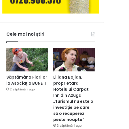
Cele mai noi știri
Săptămâna Florilor
Liliana Bojian,
la Asociația BUNETI
proprietara
Hotelului Carpat
2 săptămâni ago
Inn din Azuga:
„Turismul nu este o
investiție pe care
să o recuperezi
peste noapte”
3 săptămâni ago