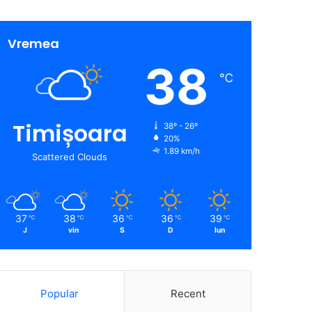
Vremea
38
℃
Timișoara
38º - 26º
20%
1.89 km/h
Scattered Clouds
37
38
36
36
39
℃
℃
℃
℃
℃
J
vin
S
D
lun
Popular
Recent