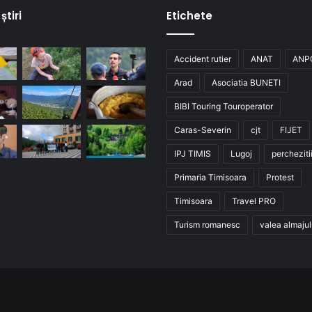
știri
Etichete
Accident rutier
ANAT
ANP
Arad
Asociatia BUNETI
BIBI Touring Touroperator
Caras-Severin
cjt
FIJET
IPJ TIMIS
Lugoj
percheziti
Primaria Timisoara
Protest
Timisoara
Travel PRO
Turism romanesc
valea almajul