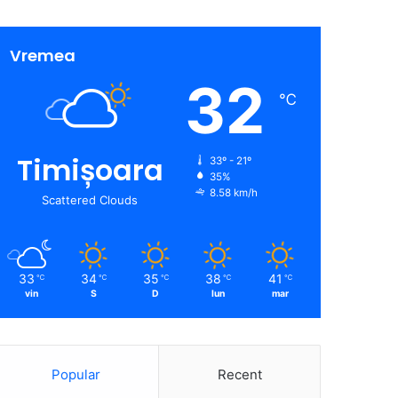
Vremea
32
℃
Timișoara
33º - 21º
35%
8.58 km/h
Scattered Clouds
33
34
35
38
41
℃
℃
℃
℃
℃
vin
S
D
lun
mar
Popular
Recent