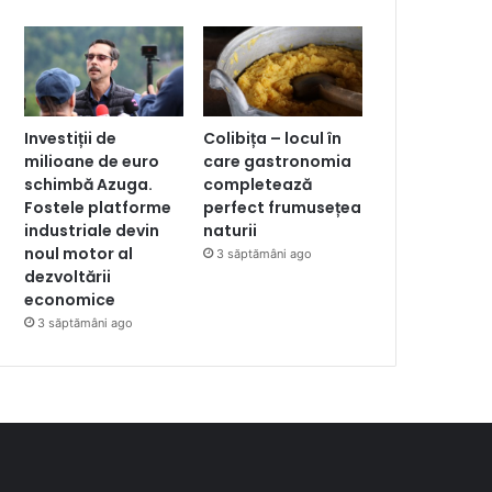
Investiții de
Colibița – locul în
milioane de euro
care gastronomia
schimbă Azuga.
completează
Fostele platforme
perfect frumusețea
industriale devin
naturii
noul motor al
3 săptămâni ago
dezvoltării
economice
3 săptămâni ago