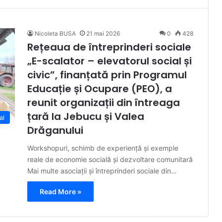
Nicoleta BUSA
21 mai 2026
0
428
Rețeaua de întreprinderi sociale
„E-scalator – elevatorul social și
civic”, finanțată prin Programul
Educație și Ocupare (PEO), a
reunit organizații din întreaga
țară la Jebucu și Valea
al
Drăganului
Workshopuri, schimb de experiență și exemple
reale de economie socială și dezvoltare comunitară
Mai multe asociații și întreprinderi sociale din…
Read More »