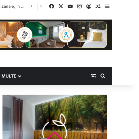
Facebook
X
YouTube
Instagram
Log In
Random Article
Sidebar
Random Article
Search for
I MULTE