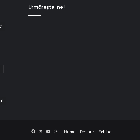
Urmărește-ne!
C
i
ui
Facebook
X
YouTube
Instagram
Home
Despre
Echipa