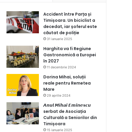
Accident între Parța și
Timișoara. Un biciclist a
decedat, iar șoferul este
căutat de poliție
31 ianuarie 2025
Harghita va fi Regiune
Gastronomică a Europei
în 2027
11 decembrie 2024
Dorina Mihai, soluții
reale pentru Remetea
Mare
29 aprilie 2024
𝘼𝙣𝙪𝙡 𝙈𝙞𝙝𝙖𝙞 𝙀𝙢𝙞𝙣𝙚𝙨𝙘𝙪
serbat de Asociația
Culturală a Seniorilor din
Timișoara
15 ianuarie 2025