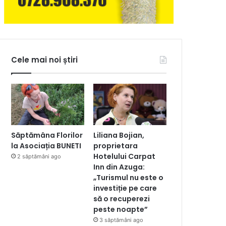
Cele mai noi știri
Săptămâna Florilor
Liliana Bojian,
la Asociația BUNETI
proprietara
Hotelului Carpat
2 săptămâni ago
Inn din Azuga:
„Turismul nu este o
investiție pe care
să o recuperezi
peste noapte”
3 săptămâni ago