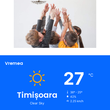
Vremea
27
℃
Timișoara
36º - 25º
42%
2.25 km/h
Clear Sky