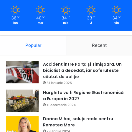
36
40
34
33
34
℃
℃
℃
℃
℃
lun
mar
mie
J
vin
Popular
Recent
Accident între Parța și Timișoara. Un
biciclist a decedat, iar șoferul este
căutat de poliție
31 ianuarie 2025
Harghita va fi Regiune Gastronomică
a Europei în 2027
11 decembrie 2024
Dorina Mihai, soluții reale pentru
Remetea Mare
29 aprilie 2024