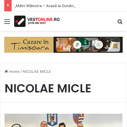
„Mâini Măiestre – Acasă la Dunăre” a debutat la Eșelnița. Meșteri populari și produse artizanale, în inima Clisurii Dunării
Menu
S
Home
/
NICOLAE MICLE
NICOLAE MICLE