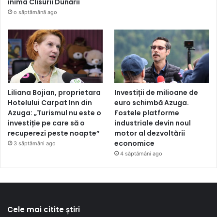
inima Clisurii Dunării
o săptămână ago
Liliana Bojian, proprietara
Investiții de milioane de
Hotelului Carpat Inn din
euro schimbă Azuga.
Azuga: „Turismul nu este o
Fostele platforme
investiție pe care să o
industriale devin noul
recuperezi peste noapte”
motor al dezvoltării
economice
3 săptămâni ago
4 săptămâni ago
Cele mai citite știri