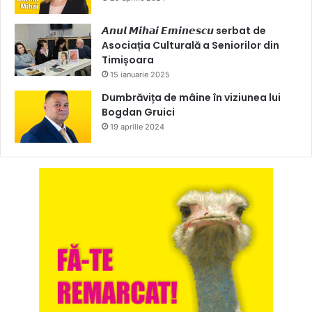
𝘼𝙣𝙪𝙡 𝙈𝙞𝙝𝙖𝙞 𝙀𝙢𝙞𝙣𝙚𝙨𝙘𝙪 serbat de
Asociația Culturală a Seniorilor din
Timișoara
15 ianuarie 2025
Dumbrăvița de mâine în viziunea lui
Bogdan Gruici
19 aprilie 2024