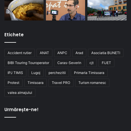
Etichete
Accident rutier
ANAT
ANPC
Arad
Asociatia BUNETI
BIBI Touring Touroperator
Caras-Severin
cjt
FIJET
IPJ TIMIS
Lugoj
perchezitii
Primaria Timisoara
Protest
Timisoara
Travel PRO
Turism romanesc
valea almajului
Urmărește-ne!