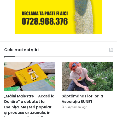
Cele mai noi știri
„Mâini Măiestre – Acasă la
Săptămâna Florilor la
Dunăre” a debutat la
Asociația BUNETI
Eșelnița. Meșteri populari
3 săptămâni ago
și produse artizanale, în