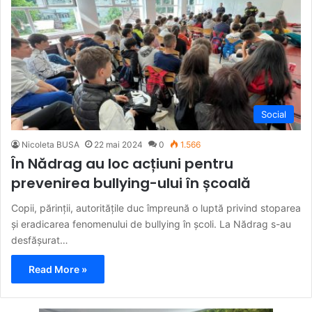
Social
Nicoleta BUSA
22 mai 2024
0
1.566
În Nădrag au loc acțiuni pentru
prevenirea bullying-ului în școală
Copii, părinții, autoritățile duc împreună o luptă privind stoparea
și eradicarea fenomenului de bullying în școli. La Nădrag s-au
desfășurat…
Read More »