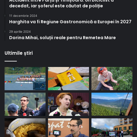
Accident între Parța și Timișoara. Un biciclist a
decedat, iar șoferul este căutat de poliție
11 decembrie 2024
Harghita va fi Regiune Gastronomică a Europei în 2027
29 aprilie 2024
Dorina Mihai, soluții reale pentru Remetea Mare
Ultimile știri