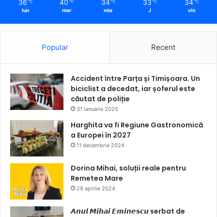
36
40
34
33
34
℃
℃
℃
℃
℃
lun
mar
mie
J
vin
Popular
Recent
Accident între Parța și Timișoara. Un
biciclist a decedat, iar șoferul este
căutat de poliție
31 ianuarie 2025
Harghita va fi Regiune Gastronomică
a Europei în 2027
11 decembrie 2024
Dorina Mihai, soluții reale pentru
Remetea Mare
29 aprilie 2024
𝘼𝙣𝙪𝙡 𝙈𝙞𝙝𝙖𝙞 𝙀𝙢𝙞𝙣𝙚𝙨𝙘𝙪 serbat de