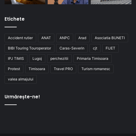
Etichete
Accident rutier
ANAT
ANPC
Arad
Asociatia BUNETI
BIBI Touring Touroperator
Caras-Severin
cjt
FIJET
IPJ TIMIS
Lugoj
perchezitii
Primaria Timisoara
Protest
Timisoara
Travel PRO
Turism romanesc
valea almajului
Urmărește-ne!