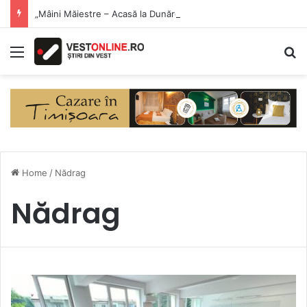
„Mâini Măiestre – Acasă la Dunăre” a debutat la Eșelnița. Meșteri populari și produse artizanale, în inima Clisurii Dunării
Menu
S
Home
/
Nădrag
Nădrag