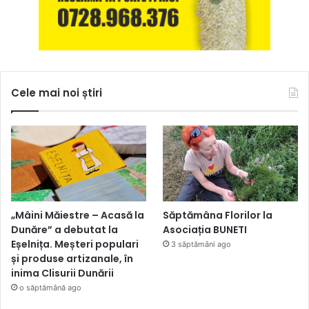
Cele mai noi știri
„Mâini Măiestre – Acasă la
Săptămâna Florilor la
Dunăre” a debutat la
Asociația BUNETI
Eșelnița. Meșteri populari
3 săptămâni ago
și produse artizanale, în
inima Clisurii Dunării
o săptămână ago