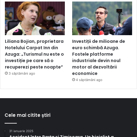
Liliana Bojian, proprietara
Investiții de milioane de
Hotelului Carpat Inn din
euro schimbă Azuga.
Azuga: „Turismul nu este o
Fostele platforme
investiție pe care să o
industriale devin noul
recuperezi peste noapte”
motor al dezvoltării
economice
3 săptămâni ago
4 săptămâni ago
Cele mai citite știri
31 ianuarie 2025