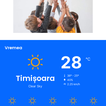
Vremea
28
℃
Timișoara
36º - 25º
40%
2.25 km/h
Clear Sky