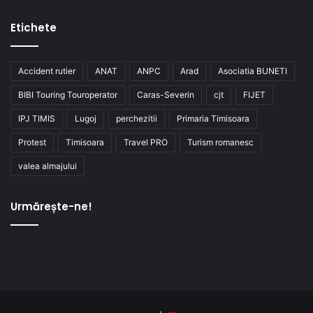
Etichete
Accident rutier
ANAT
ANPC
Arad
Asociatia BUNETI
BIBI Touring Touroperator
Caras-Severin
cjt
FIJET
IPJ TIMIS
Lugoj
perchezitii
Primaria Timisoara
Protest
Timisoara
Travel PRO
Turism romanesc
valea almajului
Urmărește-ne!