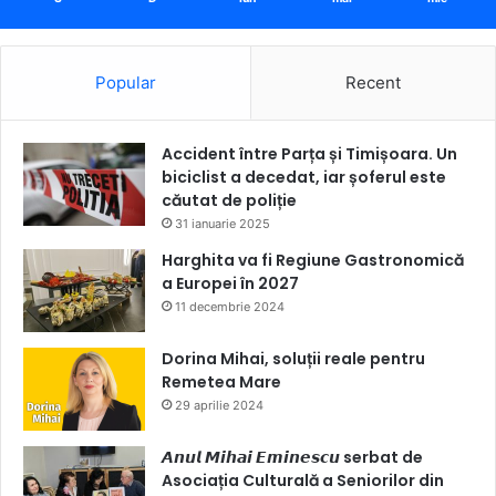
Popular
Recent
Accident între Parța și Timișoara. Un
biciclist a decedat, iar șoferul este
căutat de poliție
31 ianuarie 2025
Harghita va fi Regiune Gastronomică
a Europei în 2027
11 decembrie 2024
Dorina Mihai, soluții reale pentru
Remetea Mare
29 aprilie 2024
𝘼𝙣𝙪𝙡 𝙈𝙞𝙝𝙖𝙞 𝙀𝙢𝙞𝙣𝙚𝙨𝙘𝙪 serbat de
Asociația Culturală a Seniorilor din