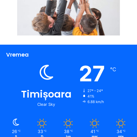
Vremea
27
℃
Timișoara
27º - 24º
41%
6.88 km/h
Clear Sky
26
33
38
41
34
℃
℃
℃
℃
℃
S
D
lun
mar
mie