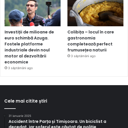
Investiții de milioane de
Colibița – locul în care
euro schimbă Azuga.
gastronomia
Fostele platforme
completează perfect
industriale devin noul
frumusețea naturii
motor al dezvoltării
3 săptămâni ago
economice
3 săptămâni ago
Cele mai citite știri
31 ianuarie 2025
Accident între Parța și Timișoara. Un biciclist a
decedat, iar șoferul este căutat de poliție