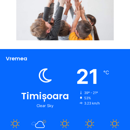
Vremea
21
℃
Timișoara
39º - 21º
53%
3.23 km/h
Clear Sky