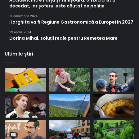
Accident între Parța și Timișoara. Un biciclist a
decedat, iar șoferul este căutat de poliție
11 decembrie 2024
Harghita va fi Regiune Gastronomică a Europei în 2027
29 aprilie 2024
Dorina Mihai, soluții reale pentru Remetea Mare
Ultimile știri