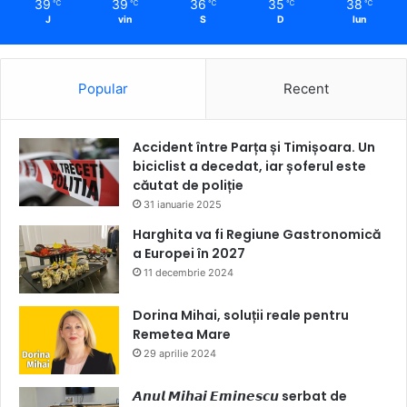
39
39
36
35
38
℃
℃
℃
℃
℃
J
vin
S
D
lun
Popular
Recent
Accident între Parța și Timișoara. Un
biciclist a decedat, iar șoferul este
căutat de poliție
31 ianuarie 2025
Harghita va fi Regiune Gastronomică
a Europei în 2027
11 decembrie 2024
Dorina Mihai, soluții reale pentru
Remetea Mare
29 aprilie 2024
𝘼𝙣𝙪𝙡 𝙈𝙞𝙝𝙖𝙞 𝙀𝙢𝙞𝙣𝙚𝙨𝙘𝙪 serbat de