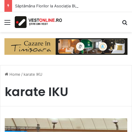
Săptămâna Florilor la Asociația BUNETI
Menu
S
Home
/
karate IKU
karate IKU