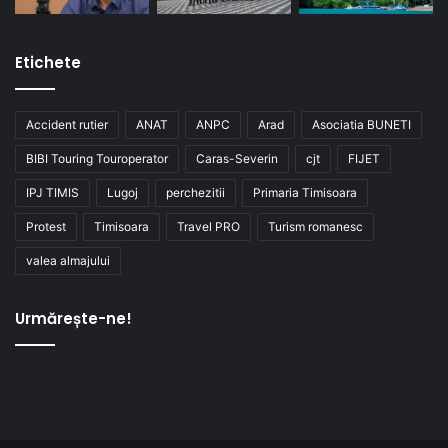
Etichete
Accident rutier
ANAT
ANPC
Arad
Asociatia BUNETI
BIBI Touring Touroperator
Caras-Severin
cjt
FIJET
IPJ TIMIS
Lugoj
perchezitii
Primaria Timisoara
Protest
Timisoara
Travel PRO
Turism romanesc
valea almajului
Urmărește-ne!