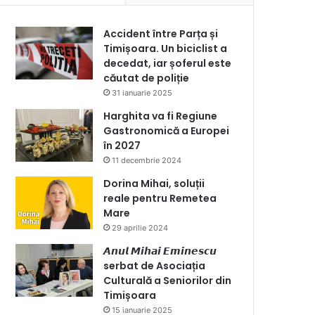
Accident între Parța și
Timișoara. Un biciclist a
decedat, iar șoferul este
căutat de poliție
31 ianuarie 2025
Harghita va fi Regiune
Gastronomică a Europei
în 2027
11 decembrie 2024
Dorina Mihai, soluții
reale pentru Remetea
Mare
29 aprilie 2024
𝘼𝙣𝙪𝙡 𝙈𝙞𝙝𝙖𝙞 𝙀𝙢𝙞𝙣𝙚𝙨𝙘𝙪
serbat de Asociația
Culturală a Seniorilor din
Timișoara
15 ianuarie 2025