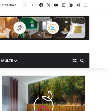
Facebook
X
YouTube
Instagram
Log In
Random Article
Sidebar
Random Article
Search for
I MULTE