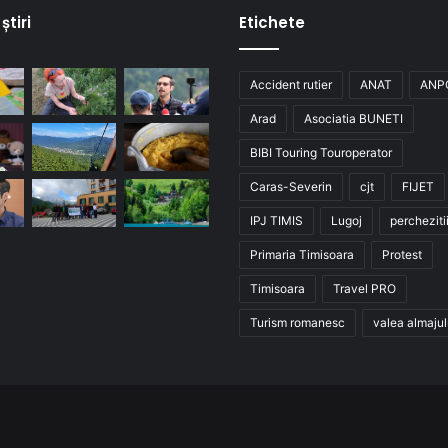
știri
Etichete
Accident rutier
ANAT
ANP
Arad
Asociatia BUNETI
BIBI Touring Touroperator
Caras-Severin
cjt
FIJET
IPJ TIMIS
Lugoj
percheziti
Primaria Timisoara
Protest
Timisoara
Travel PRO
Turism romanesc
valea almajul