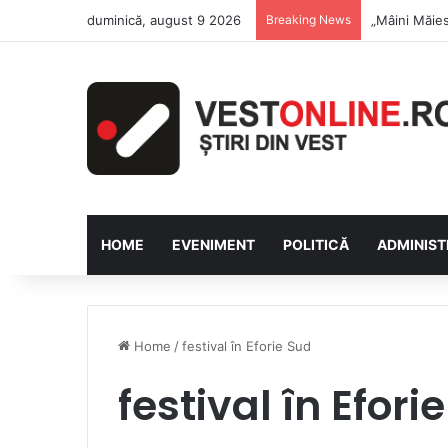
duminică, august 9 2026
Breaking News
Săptămâna Fl
HOME
EVENIMENT
POLITICĂ
ADMINIST
Home
/
festival în Eforie Sud
festival în Efori