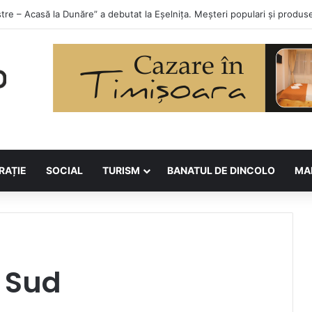
orilor la Asociația BUNETI
RAȚIE
SOCIAL
TURISM
BANATUL DE DINCOLO
MA
e Sud