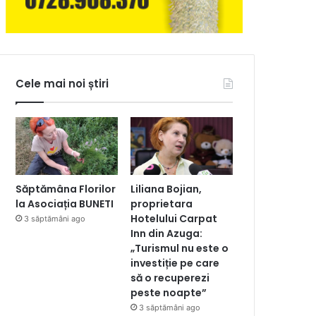
Cele mai noi știri
Săptămâna Florilor
Liliana Bojian,
la Asociația BUNETI
proprietara
Hotelului Carpat
3 săptămâni ago
Inn din Azuga:
„Turismul nu este o
investiție pe care
să o recuperezi
peste noapte”
3 săptămâni ago