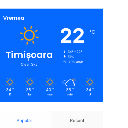
Vremea
22
℃
Timișoara
34º - 22º
51%
3.96 km/h
Clear Sky
34
38
40
35
34
℃
℃
℃
℃
℃
D
lun
mar
mie
J
Popular
Recent