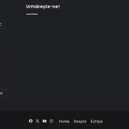
Urmărește-ne!
C
i
ui
Facebook
X
YouTube
Instagram
Home
Despre
Echipa