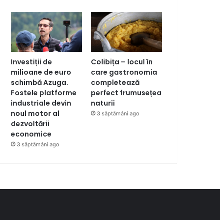
Investiții de
Colibița – locul în
milioane de euro
care gastronomia
schimbă Azuga.
completează
Fostele platforme
perfect frumusețea
industriale devin
naturii
noul motor al
3 săptămâni ago
dezvoltării
economice
3 săptămâni ago