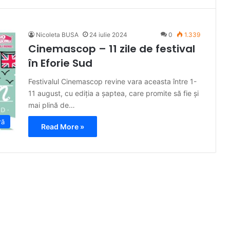
Nicoleta BUSA
24 iulie 2024
0
1.339
Cinemascop – 11 zile de festival
în Eforie Sud
Festivalul Cinemascop revine vara aceasta între 1-
11 august, cu ediția a șaptea, care promite să fie și
mai plină de…
ră
Read More »