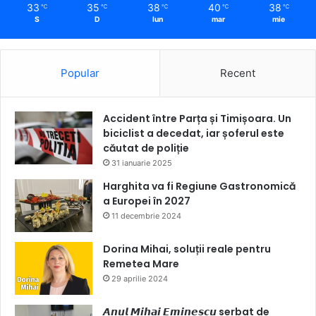
33
35
38
40
38
℃
℃
℃
℃
℃
S
D
lun
mar
mie
Popular
Recent
Accident între Parța și Timișoara. Un
biciclist a decedat, iar șoferul este
căutat de poliție
31 ianuarie 2025
Harghita va fi Regiune Gastronomică
a Europei în 2027
11 decembrie 2024
Dorina Mihai, soluții reale pentru
Remetea Mare
29 aprilie 2024
𝘼𝙣𝙪𝙡 𝙈𝙞𝙝𝙖𝙞 𝙀𝙢𝙞𝙣𝙚𝙨𝙘𝙪 serbat de