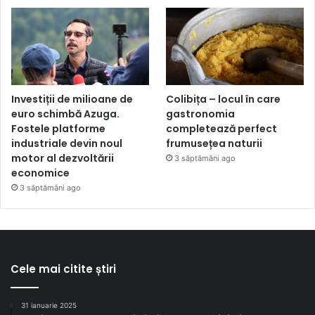
Investiții de milioane de
Colibița – locul în care
euro schimbă Azuga.
gastronomia
Fostele platforme
completează perfect
industriale devin noul
frumusețea naturii
motor al dezvoltării
3 săptămâni ago
economice
3 săptămâni ago
Cele mai citite știri
31 ianuarie 2025