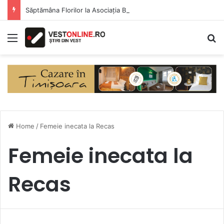
Săptămâna Florilor la Asociația BUNETI
Menu
S
Home
/
Femeie inecata la Recas
Femeie inecata la
Recas