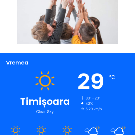
Vremea
29
℃
Timișoara
33º - 23º
43%
5.23 km/h
Clear Sky