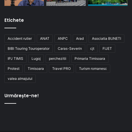
Etichete
Accident rutier
ANAT
ANPC
Arad
Asociatia BUNETI
BIBI Touring Touroperator
Caras-Severin
cjt
FIJET
IPJ TIMIS
Lugoj
perchezitii
Primaria Timisoara
Protest
Timisoara
Travel PRO
Turism romanesc
valea almajului
Urmărește-ne!