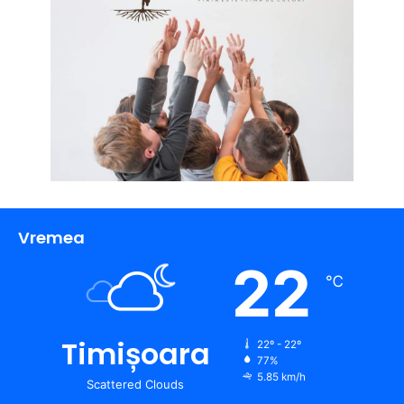
Vremea
22
℃
Timișoara
22º - 22º
77%
5.85 km/h
Scattered Clouds