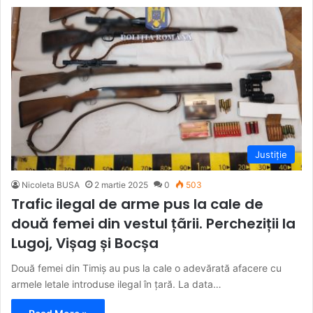
Justiție
Nicoleta BUSA
2 martie 2025
0
503
Trafic ilegal de arme pus la cale de
două femei din vestul țãrii. Percheziții la
Lugoj, Vișag și Bocșa
Două femei din Timiș au pus la cale o adevărată afacere cu
armele letale introduse ilegal în țară. La data…