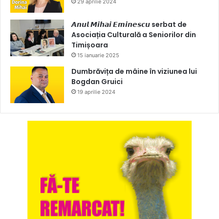
29 aprilie 2024
𝘼𝙣𝙪𝙡 𝙈𝙞𝙝𝙖𝙞 𝙀𝙢𝙞𝙣𝙚𝙨𝙘𝙪 serbat de
Asociația Culturală a Seniorilor din
Timișoara
15 ianuarie 2025
Dumbrăvița de mâine în viziunea lui
Bogdan Gruici
19 aprilie 2024