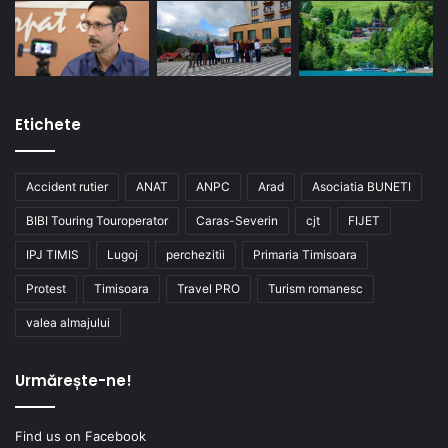
Etichete
Accident rutier
ANAT
ANPC
Arad
Asociatia BUNETI
BIBI Touring Touroperator
Caras-Severin
cjt
FIJET
IPJ TIMIS
Lugoj
perchezitii
Primaria Timisoara
Protest
Timisoara
Travel PRO
Turism romanesc
valea almajului
Urmărește-ne!
Find us on Facebook