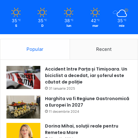
35
35
38
42
35
℃
℃
℃
℃
℃
S
D
lun
mar
mie
Popular
Recent
Accident între Parța și Timișoara. Un
biciclist a decedat, iar șoferul este
căutat de poliție
31 ianuarie 2025
Harghita va fi Regiune Gastronomică
a Europei în 2027
11 decembrie 2024
Dorina Mihai, soluții reale pentru
Remetea Mare