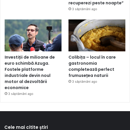
recuperezi peste noapte”
3 săptămâni ago
Investiții de milioane de
Colibița – locul în care
euro schimbă Azuga.
gastronomia
Fostele platforme
completează perfect
industriale devin noul
frumusețea naturii
motor al dezvoltării
3 săptămâni ago
economice
3 săptămâni ago
Cele mai citite știri