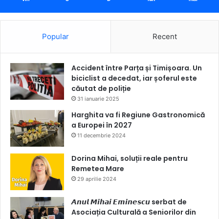
Popular
Recent
Accident între Parța și Timișoara. Un
biciclist a decedat, iar șoferul este
căutat de poliție
31 ianuarie 2025
Harghita va fi Regiune Gastronomică
a Europei în 2027
11 decembrie 2024
Dorina Mihai, soluții reale pentru
Remetea Mare
29 aprilie 2024
𝘼𝙣𝙪𝙡 𝙈𝙞𝙝𝙖𝙞 𝙀𝙢𝙞𝙣𝙚𝙨𝙘𝙪 serbat de
Asociația Culturală a Seniorilor din