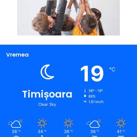
Vremea
19
℃
Timișoara
38º - 19º
88%
1.81 km/h
Clear Sky
38
34
36
38
41
℃
℃
℃
℃
℃
vin
S
D
lun
mar