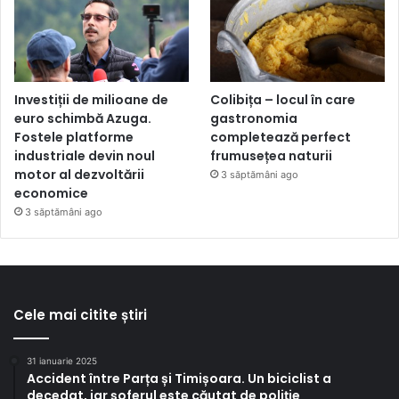
Investiții de milioane de
Colibița – locul în care
euro schimbă Azuga.
gastronomia
Fostele platforme
completează perfect
industriale devin noul
frumusețea naturii
motor al dezvoltării
3 săptămâni ago
economice
3 săptămâni ago
Cele mai citite știri
31 ianuarie 2025
Accident între Parța și Timișoara. Un biciclist a
decedat, iar șoferul este căutat de poliție