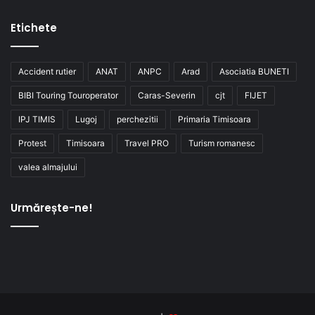
Etichete
Accident rutier
ANAT
ANPC
Arad
Asociatia BUNETI
BIBI Touring Touroperator
Caras-Severin
cjt
FIJET
IPJ TIMIS
Lugoj
perchezitii
Primaria Timisoara
Protest
Timisoara
Travel PRO
Turism romanesc
valea almajului
Urmărește-ne!