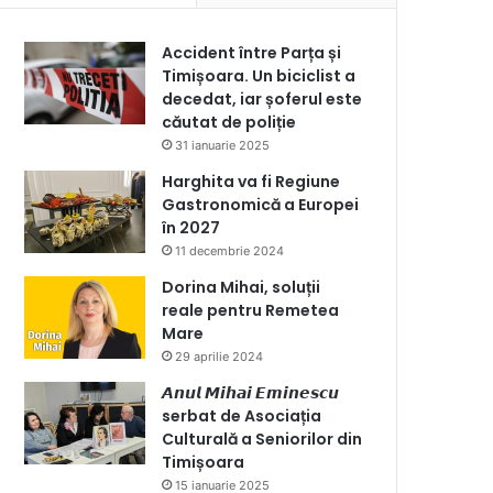
Accident între Parța și
Timișoara. Un biciclist a
decedat, iar șoferul este
căutat de poliție
31 ianuarie 2025
Harghita va fi Regiune
Gastronomică a Europei
în 2027
11 decembrie 2024
Dorina Mihai, soluții
reale pentru Remetea
Mare
29 aprilie 2024
𝘼𝙣𝙪𝙡 𝙈𝙞𝙝𝙖𝙞 𝙀𝙢𝙞𝙣𝙚𝙨𝙘𝙪
serbat de Asociația
Culturală a Seniorilor din
Timișoara
15 ianuarie 2025