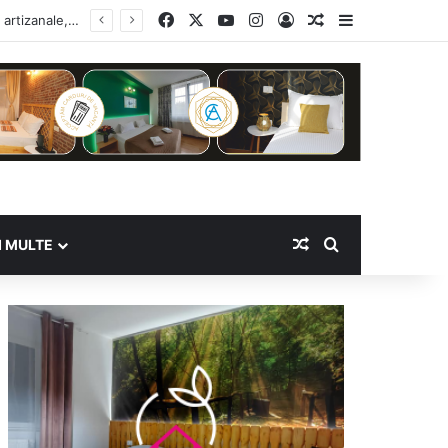
Facebook
X
YouTube
Instagram
Log In
Random Article
Sidebar
Random Article
Search for
I MULTE