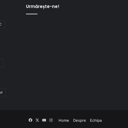
Urmărește-ne!
C
i
ui
Facebook
X
YouTube
Instagram
Home
Despre
Echipa