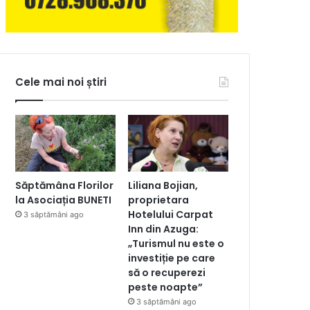
Cele mai noi știri
Săptămâna Florilor
Liliana Bojian,
la Asociația BUNETI
proprietara
Hotelului Carpat
3 săptămâni ago
Inn din Azuga:
„Turismul nu este o
investiție pe care
să o recuperezi
peste noapte”
3 săptămâni ago