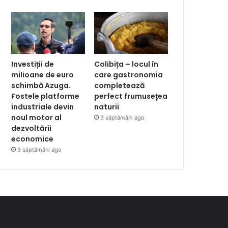
Investiții de
Colibița – locul în
milioane de euro
care gastronomia
schimbă Azuga.
completează
Fostele platforme
perfect frumusețea
industriale devin
naturii
noul motor al
3 săptămâni ago
dezvoltării
economice
3 săptămâni ago