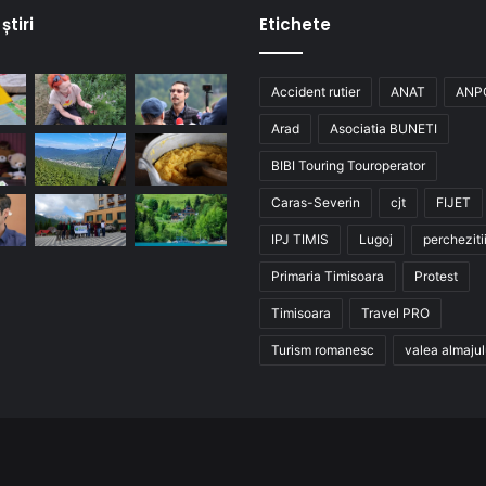
știri
Etichete
Accident rutier
ANAT
ANP
Arad
Asociatia BUNETI
BIBI Touring Touroperator
Caras-Severin
cjt
FIJET
IPJ TIMIS
Lugoj
percheziti
Primaria Timisoara
Protest
Timisoara
Travel PRO
Turism romanesc
valea almajul