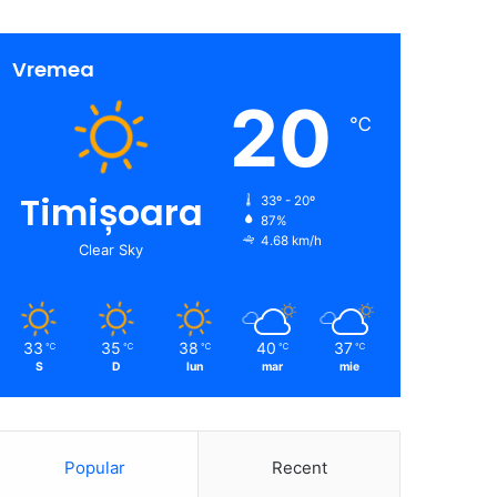
Vremea
20
℃
Timișoara
33º - 20º
87%
4.68 km/h
Clear Sky
33
35
38
40
37
℃
℃
℃
℃
℃
S
D
lun
mar
mie
Popular
Recent