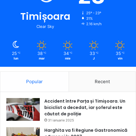
Timișoara
25º - 23º
31%
2.16 km/h
Clear Sky
25
38
34
33
35
℃
℃
℃
℃
℃
lun
mar
mie
J
vin
Popular
Recent
Accident între Parța și Timișoara. Un
biciclist a decedat, iar șoferul este
căutat de poliție
31 ianuarie 2025
Harghita va fi Regiune Gastronomică