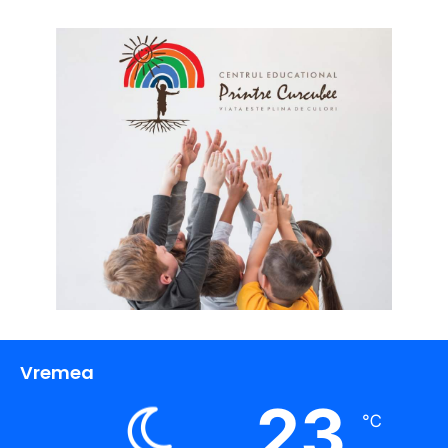
Vremea
23
℃