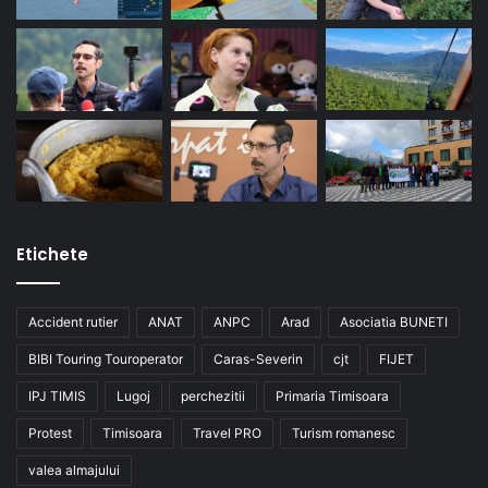
Etichete
Accident rutier
ANAT
ANPC
Arad
Asociatia BUNETI
BIBI Touring Touroperator
Caras-Severin
cjt
FIJET
IPJ TIMIS
Lugoj
perchezitii
Primaria Timisoara
Protest
Timisoara
Travel PRO
Turism romanesc
valea almajului