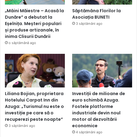
„Mâini Măiestre – Acasă la
Săptămâna Florilor la
Dunăre” a debutat la
Asociația BUNETI
Eșelnița. Meșteri populari
3 săptămâni ago
și produse artizanale, în
inima Clisurii Dunării
o săptămână ago
Liliana Bojian, proprietara
Investiții de milioane de
Hotelului Carpat Inn din
euro schimbă Azuga.
Azuga: „Turismul nu este o
Fostele platforme
investiție pe care să o
industriale devin noul
recuperezi peste noapte”
motor al dezvoltării
economice
3 săptămâni ago
4 săptămâni ago