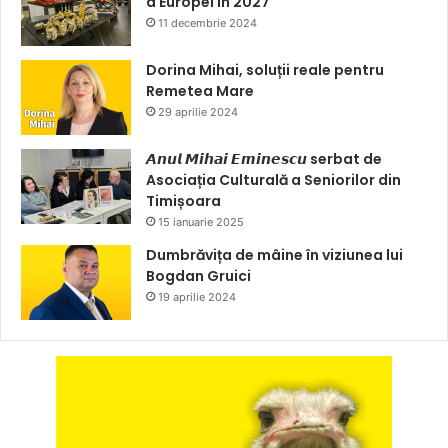
a Europei în 2027
11 decembrie 2024
Dorina Mihai, soluții reale pentru
Remetea Mare
29 aprilie 2024
𝘼𝙣𝙪𝙡 𝙈𝙞𝙝𝙖𝙞 𝙀𝙢𝙞𝙣𝙚𝙨𝙘𝙪 serbat de
Asociația Culturală a Seniorilor din
Timișoara
15 ianuarie 2025
Dumbrăvița de mâine în viziunea lui
Bogdan Gruici
19 aprilie 2024