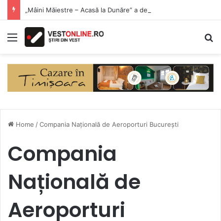
„Mâini Măiestre – Acasă la Dunăre” a debutat la Eșelnița. Meșteri populari și produse artizanale, în inima Clisurii Dunării
Menu
S
Home
/
Compania Națională de Aeroporturi București
Compania
Națională de
Aeroporturi