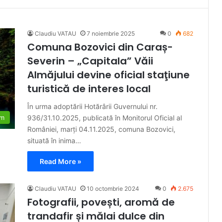
Claudiu VATAU
7 noiembrie 2025
0
682
Comuna Bozovici din Caraș-
Severin – „Capitala” Văii
Almăjului devine oficial staţiune
turistică de interes local
În urma adoptării Hotărârii Guvernului nr.
936/31.10.2025, publicată în Monitorul Oficial al
sm
României, marți 04.11.2025, comuna Bozovici,
situată în inima…
Read More »
Claudiu VATAU
10 octombrie 2024
0
2.675
Fotografii, povești, aromă de
trandafir și mălai dulce din