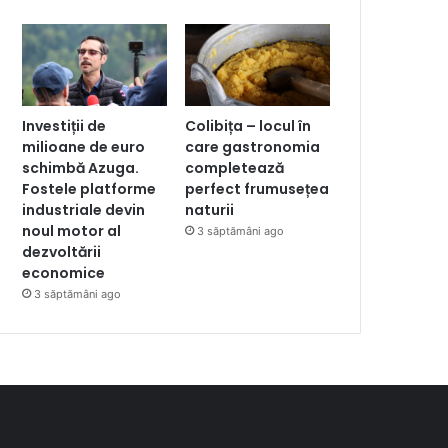
Investiții de
Colibița – locul în
milioane de euro
care gastronomia
schimbă Azuga.
completează
Fostele platforme
perfect frumusețea
industriale devin
naturii
noul motor al
3 săptămâni ago
dezvoltării
economice
3 săptămâni ago