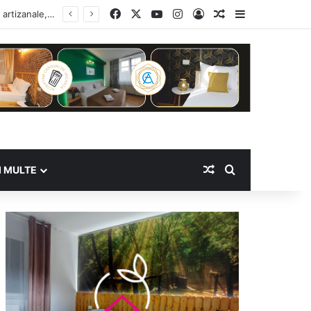
Facebook
X
YouTube
Instagram
Log In
Random Article
Sidebar
Random Article
Search for
I MULTE