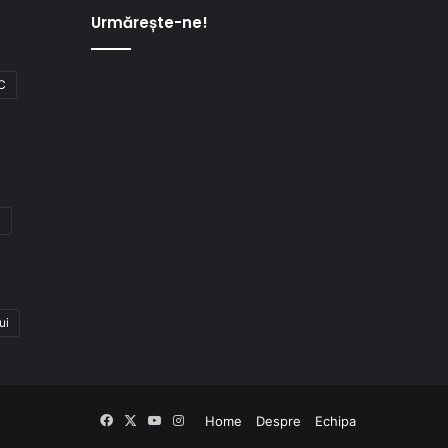
Urmărește-ne!
C
i
ui
Facebook
X
YouTube
Instagram
Home
Despre
Echipa