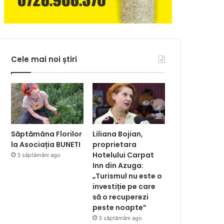
Cele mai noi știri
Săptămâna Florilor
Liliana Bojian,
la Asociația BUNETI
proprietara
Hotelului Carpat
3 săptămâni ago
Inn din Azuga:
„Turismul nu este o
investiție pe care
să o recuperezi
peste noapte”
3 săptămâni ago