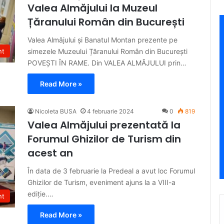
Valea Almăjului la Muzeul
Țăranului Român din București
Valea Almăjului și Banatul Montan prezente pe
simezele Muzeului Țăranului Român din București
nt
POVEȘTI ÎN RAME. Din VALEA ALMĂJULUI prin…
Read More »
Nicoleta BUSA
4 februarie 2024
0
819
Valea Almăjului prezentată la
Forumul Ghizilor de Turism din
acest an
În data de 3 februarie la Predeal a avut loc Forumul
Ghizilor de Turism, eveniment ajuns la a VIII-a
ediție.…
nt
Read More »