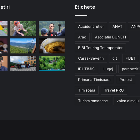
știri
Etichete
Accident rutier
ANAT
ANP
Arad
Asociatia BUNETI
BIBI Touring Touroperator
Caras-Severin
cjt
FIJET
IPJ TIMIS
Lugoj
percheziti
Primaria Timisoara
Protest
Timisoara
Travel PRO
Turism romanesc
valea almajul