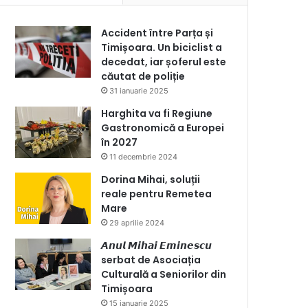
Accident între Parța și
Timișoara. Un biciclist a
decedat, iar șoferul este
căutat de poliție
31 ianuarie 2025
Harghita va fi Regiune
Gastronomică a Europei
în 2027
11 decembrie 2024
Dorina Mihai, soluții
reale pentru Remetea
Mare
29 aprilie 2024
𝘼𝙣𝙪𝙡 𝙈𝙞𝙝𝙖𝙞 𝙀𝙢𝙞𝙣𝙚𝙨𝙘𝙪
serbat de Asociația
Culturală a Seniorilor din
Timișoara
15 ianuarie 2025