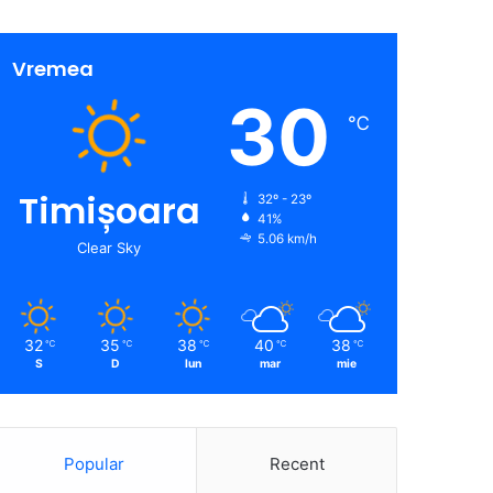
Vremea
30
℃
Timișoara
32º - 23º
41%
5.06 km/h
Clear Sky
32
35
38
40
38
℃
℃
℃
℃
℃
S
D
lun
mar
mie
Popular
Recent