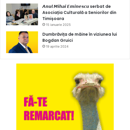
𝘼𝙣𝙪𝙡 𝙈𝙞𝙝𝙖𝙞 𝙀𝙢𝙞𝙣𝙚𝙨𝙘𝙪 serbat de
Asociația Culturală a Seniorilor din
Timișoara
15 ianuarie 2025
Dumbrăvița de mâine în viziunea lui
Bogdan Gruici
19 aprilie 2024