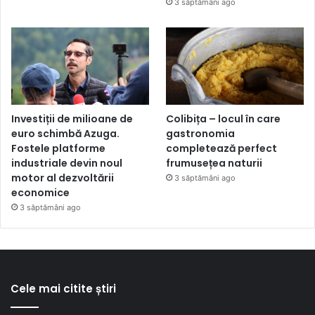
3 săptămâni ago
Investiții de milioane de
Colibița – locul în care
euro schimbă Azuga.
gastronomia
Fostele platforme
completează perfect
industriale devin noul
frumusețea naturii
motor al dezvoltării
3 săptămâni ago
economice
3 săptămâni ago
Cele mai citite știri