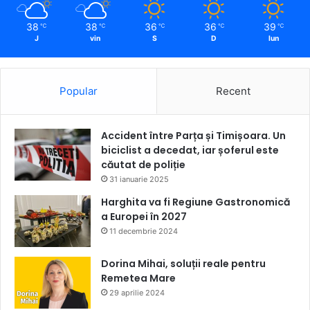
38
38
36
36
39
℃
℃
℃
℃
℃
J
vin
S
D
lun
Popular
Recent
Accident între Parța și Timișoara. Un
biciclist a decedat, iar șoferul este
căutat de poliție
31 ianuarie 2025
Harghita va fi Regiune Gastronomică
a Europei în 2027
11 decembrie 2024
Dorina Mihai, soluții reale pentru
Remetea Mare
29 aprilie 2024