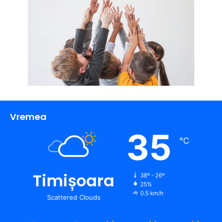
Vremea
35
℃
Timișoara
38º - 26º
25%
0.5 km/h
Scattered Clouds