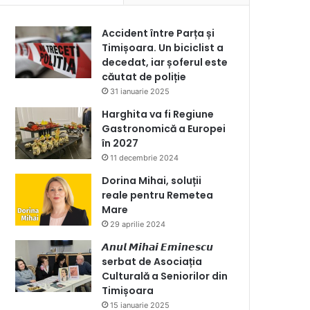
Accident între Parța și
Timișoara. Un biciclist a
decedat, iar șoferul este
căutat de poliție
31 ianuarie 2025
Harghita va fi Regiune
Gastronomică a Europei
în 2027
11 decembrie 2024
Dorina Mihai, soluții
reale pentru Remetea
Mare
29 aprilie 2024
𝘼𝙣𝙪𝙡 𝙈𝙞𝙝𝙖𝙞 𝙀𝙢𝙞𝙣𝙚𝙨𝙘𝙪
serbat de Asociația
Culturală a Seniorilor din
Timișoara
15 ianuarie 2025