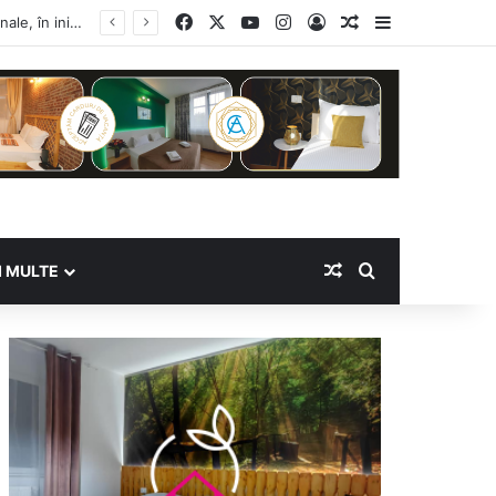
Facebook
X
YouTube
Instagram
Log In
Random Article
Sidebar
Random Article
Search for
I MULTE