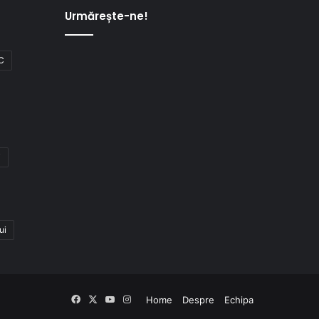
Urmărește-ne!
C
i
ui
Facebook
X
YouTube
Instagram
Home
Despre
Echipa