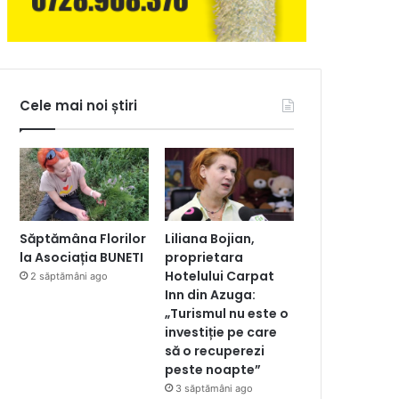
Cele mai noi știri
Săptămâna Florilor
Liliana Bojian,
la Asociația BUNETI
proprietara
Hotelului Carpat
2 săptămâni ago
Inn din Azuga:
„Turismul nu este o
investiție pe care
să o recuperezi
peste noapte”
3 săptămâni ago