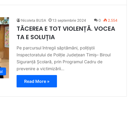
Nicoleta BUSA
13 septembrie 2024
0
2.554
TĂCEREA E TOT VIOLENȚĂ. VOCEA
TA E SOLUȚIA
Pe parcursul întregii săptămâni, polițiștii
Inspectoratului de Poliție Județean Timiș– Biroul
Siguranță Școlară, prin Programul Cadru de
prevenire a victimizării…
al
Read More »