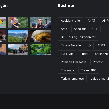
știri
Etichete
Accident rutier
ANAT
ANP
Arad
Asociatia BUNETI
BIBI Touring Touroperator
Caras-Severin
cjt
FIJET
IPJ TIMIS
Lugoj
percheziti
Primaria Timisoara
Protest
Timisoara
Travel PRO
Turism romanesc
valea almajul