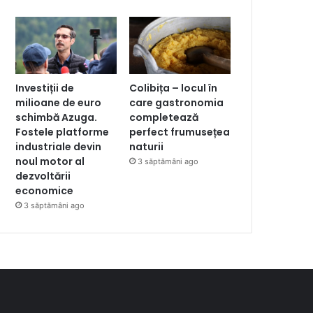
Investiții de
Colibița – locul în
milioane de euro
care gastronomia
schimbă Azuga.
completează
Fostele platforme
perfect frumusețea
industriale devin
naturii
noul motor al
3 săptămâni ago
dezvoltării
economice
3 săptămâni ago