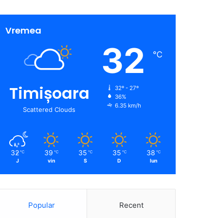
Vremea
32
℃
Timișoara
32º - 27º
36%
6.35 km/h
Scattered Clouds
32
39
35
35
38
℃
℃
℃
℃
℃
J
vin
S
D
lun
Popular
Recent