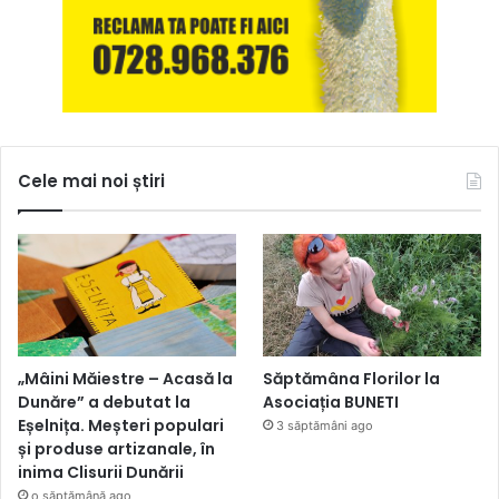
Cele mai noi știri
„Mâini Măiestre – Acasă la
Săptămâna Florilor la
Dunăre” a debutat la
Asociația BUNETI
Eșelnița. Meșteri populari
3 săptămâni ago
și produse artizanale, în
inima Clisurii Dunării
o săptămână ago