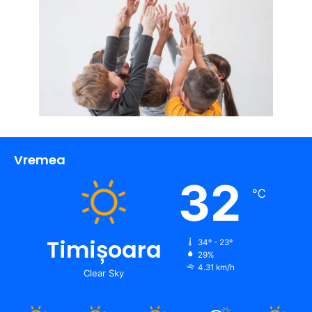
Vremea
32
℃
Timișoara
34º - 23º
29%
4.31 km/h
Clear Sky