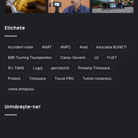
Etichete
Accident rutier
ANAT
ANPC
Arad
Asociatia BUNETI
BIBI Touring Touroperator
Caras-Severin
cjt
FIJET
IPJ TIMIS
Lugoj
perchezitii
Primaria Timisoara
Protest
Timisoara
Travel PRO
Turism romanesc
valea almajului
Urmărește-ne!