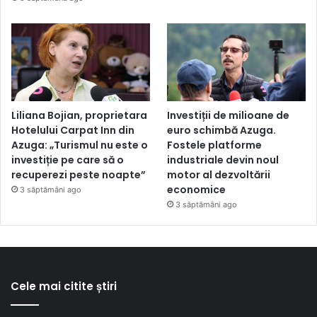
Liliana Bojian, proprietara
Investiții de milioane de
Hotelului Carpat Inn din
euro schimbă Azuga.
Azuga: „Turismul nu este o
Fostele platforme
investiție pe care să o
industriale devin noul
recuperezi peste noapte”
motor al dezvoltării
economice
3 săptămâni ago
3 săptămâni ago
Cele mai citite știri