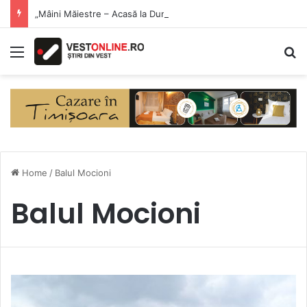
„Mâini Măiestre – Acasă la Dunăre” a debutat la Eșelnița. Meșteri populari și produse artizanale, în inima Clisurii Dunării
Menu
S
Home
/
Balul Mocioni
Balul Mocioni