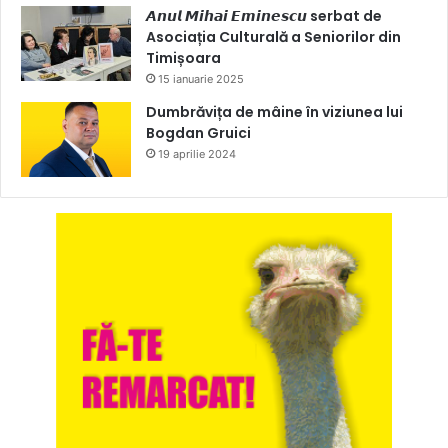
𝘼𝙣𝙪𝙡 𝙈𝙞𝙝𝙖𝙞 𝙀𝙢𝙞𝙣𝙚𝙨𝙘𝙪 serbat de
Asociația Culturală a Seniorilor din
Timișoara
15 ianuarie 2025
Dumbrăvița de mâine în viziunea lui
Bogdan Gruici
19 aprilie 2024