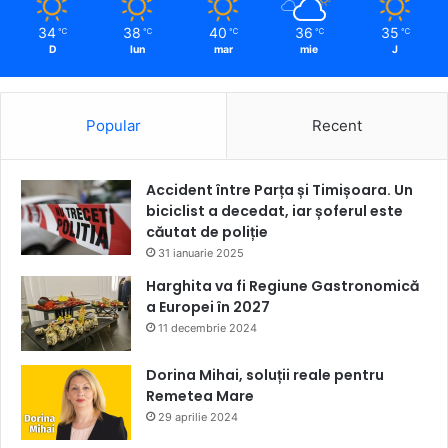
34
38
40
36
35
℃
℃
℃
℃
℃
D
lun
mar
mie
J
Popular
Recent
Accident între Parța și Timișoara. Un
biciclist a decedat, iar șoferul este
căutat de poliție
31 ianuarie 2025
Harghita va fi Regiune Gastronomică
a Europei în 2027
11 decembrie 2024
Dorina Mihai, soluții reale pentru
Remetea Mare
29 aprilie 2024