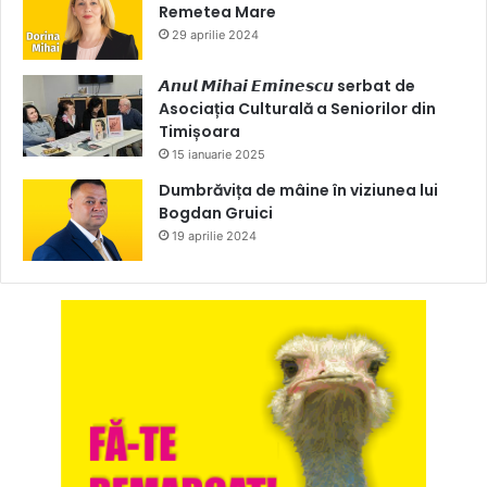
Remetea Mare
29 aprilie 2024
𝘼𝙣𝙪𝙡 𝙈𝙞𝙝𝙖𝙞 𝙀𝙢𝙞𝙣𝙚𝙨𝙘𝙪 serbat de
Asociația Culturală a Seniorilor din
Timișoara
15 ianuarie 2025
Dumbrăvița de mâine în viziunea lui
Bogdan Gruici
19 aprilie 2024