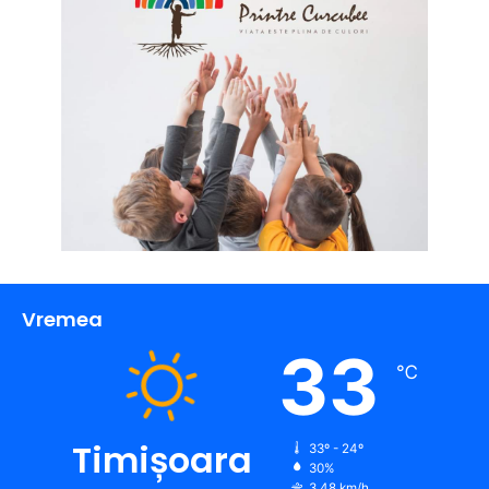
Vremea
33
℃
Timișoara
33º - 24º
30%
3.48 km/h