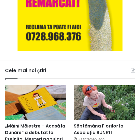
Cele mai noi știri
„Mâini Măiestre – Acasă la
Săptămâna Florilor la
Dunăre” a debutat la
Asociația BUNETI
Eșelnița. Meșteri populari
3 săptămâni ago