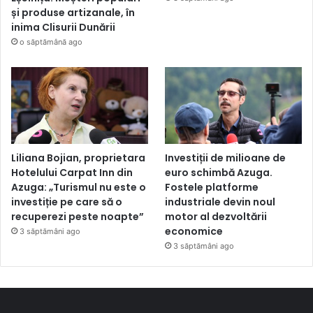
și produse artizanale, în
inima Clisurii Dunării
o săptămână ago
Liliana Bojian, proprietara
Investiții de milioane de
Hotelului Carpat Inn din
euro schimbă Azuga.
Azuga: „Turismul nu este o
Fostele platforme
investiție pe care să o
industriale devin noul
recuperezi peste noapte”
motor al dezvoltării
economice
3 săptămâni ago
3 săptămâni ago