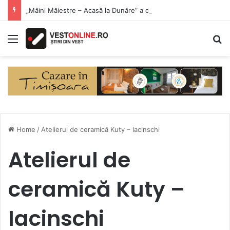
„Mâini Măiestre – Acasă la Dunăre” a debutat la Eșelnița. Meșteri populari și produse artizanale, în inima Clisurii Dunării
Menu
S
Home
/
Atelierul de ceramică Kuty – Iacinschi
Atelierul de
ceramică Kuty –
Iacinschi