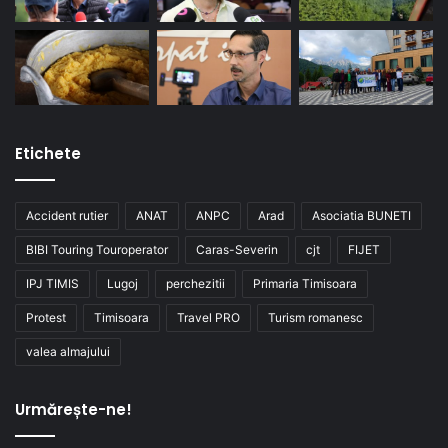
Etichete
Accident rutier
ANAT
ANPC
Arad
Asociatia BUNETI
BIBI Touring Touroperator
Caras-Severin
cjt
FIJET
IPJ TIMIS
Lugoj
perchezitii
Primaria Timisoara
Protest
Timisoara
Travel PRO
Turism romanesc
valea almajului
Urmărește-ne!