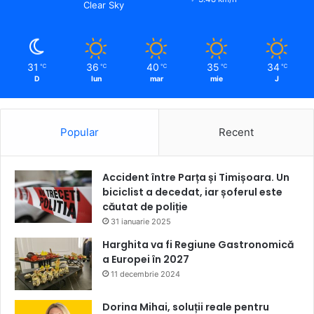
Clear Sky
31
36
40
35
34
℃
℃
℃
℃
℃
D
lun
mar
mie
J
Popular
Recent
Accident între Parța și Timișoara. Un
biciclist a decedat, iar șoferul este
căutat de poliție
31 ianuarie 2025
Harghita va fi Regiune Gastronomică
a Europei în 2027
11 decembrie 2024
Dorina Mihai, soluții reale pentru